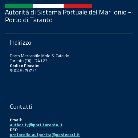
Autorità di Sistema Portuale del Mar Ionio -
Porto di Taranto
Indirizzo
Porto Mercantile Molo S. Cataldo
Taranto (TA) - 74123
Codice Fiscale:
90048270731
Contatti
Email:
authority@port.taranto.it
PEC:
protocollo.autportta@postecert.it