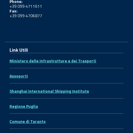
Phone:
+39 099 4711611
Fax:
+39 099 4706877
Link Utili
Ministero delle Infrastrutture e dei Trasporti
Assoporti
Shanghai International Shipping Institute
Regione Puglia
Comune di Taranto