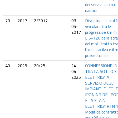
dei servizi tecnico
nautici
70
2017
12/2017
03-
Disciplina del traff
05-
veicolare tra le
2017
progressive km 4
E 5+120 della str
dei moli (tratto tr
l'accesso ilva e il 
polisettoriale).
40
2025
120/25
24-
CONNESSIONE IN
04-
TRA LA SOTTO S
2025
ELETTRICA A
SERVIZIO DEGLI
IMPIANTI DI COL
IRONING DEL PO
E LA STAZ.
ELETTRICA RTN 1
Modifica contratt
art.106 c.1 del