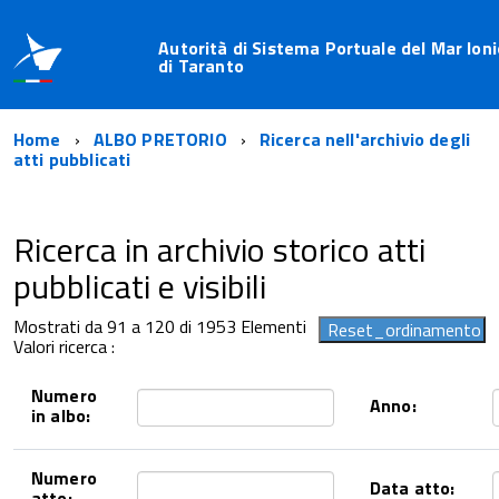
Autorità di Sistema Portuale del Mar Ioni
di Taranto
Home
ALBO PRETORIO
Ricerca nell'archivio degli
atti pubblicati
Ricerca in archivio storico atti
pubblicati e visibili
Mostrati da 91 a 120 di 1953 Elementi
Valori ricerca :
Numero
Anno:
in albo:
Numero
Data atto:
atto: