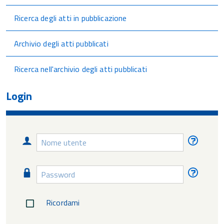
Ricerca degli atti in pubblicazione
Archivio degli atti pubblicati
Ricerca nell'archivio degli atti pubblicati
Login
Nome
Nome
utente
utente
diment
Password
Passw
diment
Ricordami