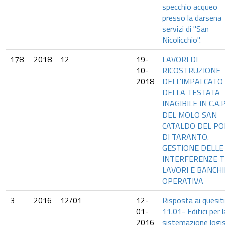
specchio acqueo
presso la darsena
servizi di "San
Nicolicchio".
178
2018
12
19-
LAVORI DI
10-
RICOSTRUZIONE
2018
DELL'IMPALCATO
DELLA TESTATA
INAGIBILE IN C.A.P
DEL MOLO SAN
CATALDO DEL P
DI TARANTO.
GESTIONE DELLE
INTERFERENZE 
LAVORI E BANCH
OPERATIVA
3
2016
12/01
12-
Risposta ai quesiti
01-
11.01- Edifici per l
2016
sistemazione logis