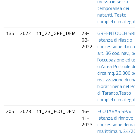
messa in secca
temporanea dei
natanti. Testo
completo in allega
135
2022
11_22_GRE_DEM
23-
GREENTOUCH SRL
08-
Istanza di rilascio
2022
concessione d.m., 
art. 36 cod. nav., p
l’occupazione ed u
un’area Portuale di
circa mq. 25.300 pe
realizzazione di un
bioraffineria nel P
di Taranto.Testo
completo in allega
205
2023
11_23_ECO_DEM
16-
ECOTARAS SPA:
11-
Istanza di rinnovo
2023
concessione deman
marittima n. 24/2