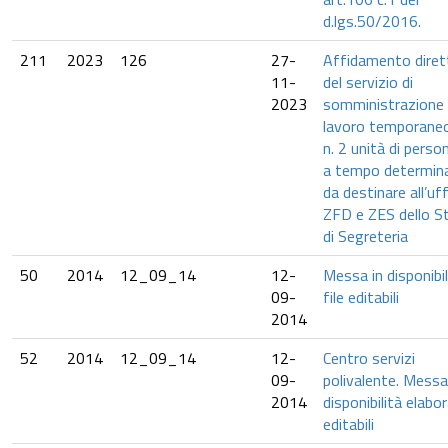
d.lgs.50/2016.
211
2023
126
27-
Affidamento diret
11-
del servizio di
2023
somministrazione 
lavoro temporaneo
n. 2 unità di perso
a tempo determin
da destinare all’uff
ZFD e ZES dello S
di Segreteria
50
2014
12_09_14
12-
Messa in disponibil
09-
file editabili
2014
52
2014
12_09_14
12-
Centro servizi
09-
polivalente. Messa
2014
disponibilità elabor
editabili