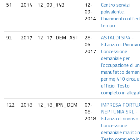
51
2014
12_09_14B
12-
Centro servizi
09-
polivalente.
2014
Chiarimento offer
tempo
92
2017
12_17_DEM_AST
28-
ASTALDI SPA -
06-
Istanza di Rinnovo
2017
Concessione
demaniale per
l'occupazione di un
manufatto demani
per mq 410 circa 
ufficio. Testo
completo in allega
122
2018
12_18_IPN_DEM
07-
IMPRESA PORTU
08-
NEPTUNIA SRL -
2018
Istanza di rinnovo
Concessione
demaniale maritti
Testo completo in