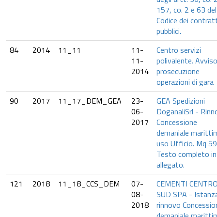
157, co. 2 e 63 del
Codice dei contratt
pubblici.
84
2014
11_11
11-
Centro servizi
11-
polivalente. Avviso
2014
prosecuzione
operazioni di gara
90
2017
11_17_DEM_GEA
23-
GEA Spedizioni
06-
DoganaliSrl - Rin
2017
Concessione
demaniale maritti
uso Ufficio. Mq 59
Testo completo in
allegato.
121
2018
11_18_CCS_DEM
07-
CEMENTI CENTR
08-
SUD SPA - Istanza
2018
rinnovo Concessio
demaniale maritti