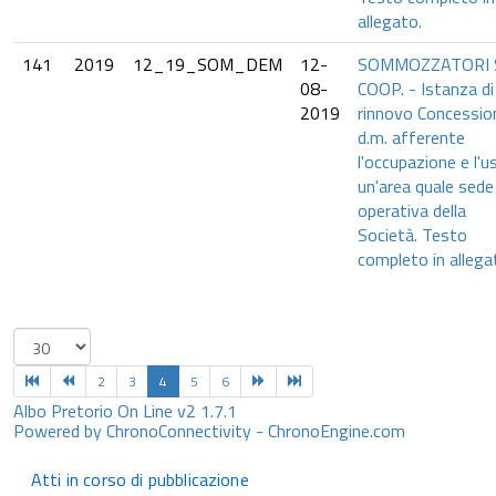
allegato.
141
2019
12_19_SOM_DEM
12-
SOMMOZZATORI 
08-
COOP. - Istanza di
2019
rinnovo Concessio
d.m. afferente
l'occupazione e l'u
un'area quale sede
operativa della
Società. Testo
completo in allega
2
3
4
5
6
Albo Pretorio On Line v2 1.7.1
Powered by ChronoConnectivity - ChronoEngine.com
Atti in corso di pubblicazione