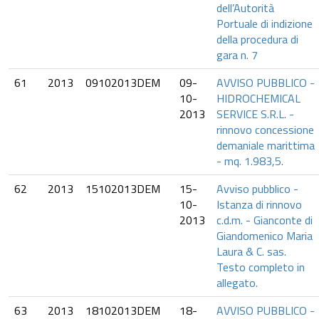
dell’Autorità
Portuale di indizione
della procedura di
gara n. 7
61
2013
09102013DEM
09-
AVVISO PUBBLICO -
10-
HIDROCHEMICAL
2013
SERVICE S.R.L. -
rinnovo concessione
demaniale marittima
- mq. 1.983,5.
62
2013
15102013DEM
15-
Avviso pubblico -
10-
Istanza di rinnovo
2013
c.d.m. - Gianconte di
Giandomenico Maria
Laura & C. sas.
Testo completo in
allegato.
63
2013
18102013DEM
18-
AVVISO PUBBLICO -