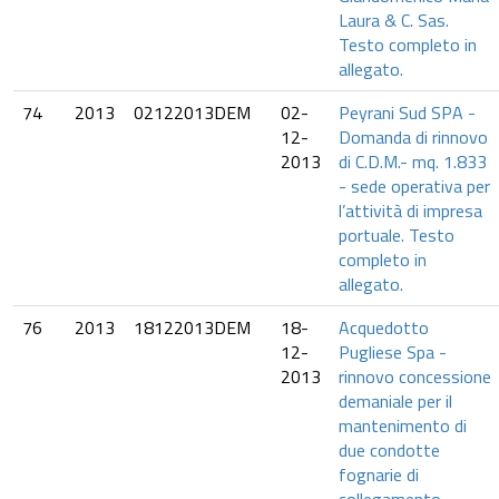
Laura & C. Sas.
Testo completo in
allegato.
74
2013
02122013DEM
02-
Peyrani Sud SPA -
12-
Domanda di rinnovo
2013
di C.D.M.- mq. 1.833
- sede operativa per
l’attività di impresa
portuale. Testo
completo in
allegato.
76
2013
18122013DEM
18-
Acquedotto
12-
Pugliese Spa -
2013
rinnovo concessione
demaniale per il
mantenimento di
due condotte
fognarie di