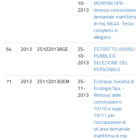
10-
MORFINI SPA -
2013
rinnovo concessione
demaniale marittima
di mq. 68,40. Testo
completo in
allegato.
64
2013
25102013AGE
25-
ESTRATTO AVVISO
10-
PUBBLICO
2013
SELEZIONE DEL
PERSONALE
71
2013
25112013DEM
25-
Ecotaras Società di
11-
Ecologia Spa. -
2013
Rinnovo delle
concessioni n.
10/10 e supp.
19/11 per
l’occupazione di
un’area demaniale
marittima di mq.