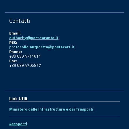
Contatti
Email:
authority@port.taranto.it
PEC:
protocollo.autportta@postecert.it
Phone:
+39 099 4711611
Fax:
+39 099 4706877
Link Utili
Ministero delle Infrastrutture e dei Trasporti
Assoporti