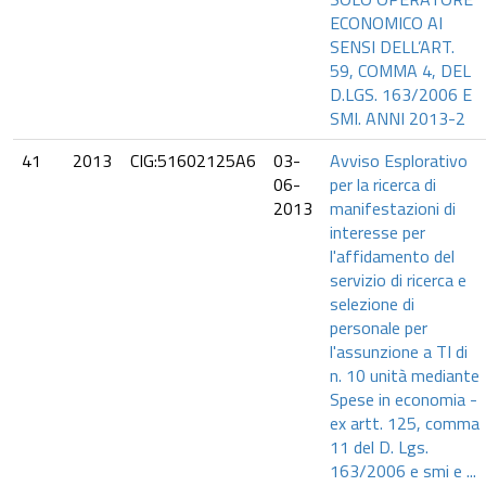
ECONOMICO AI
SENSI DELL’ART.
59, COMMA 4, DEL
D.LGS. 163/2006 E
SMI. ANNI 2013-2
41
2013
CIG:51602125A6
03-
Avviso Esplorativo
06-
per la ricerca di
2013
manifestazioni di
interesse per
l'affidamento del
servizio di ricerca e
selezione di
personale per
l'assunzione a TI di
n. 10 unità mediante
Spese in economia -
ex artt. 125, comma
11 del D. Lgs.
163/2006 e smi e ...