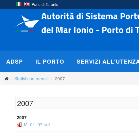
Porto di Taranto
ADSP
IL PORTO
SERVIZI ALL'UTENZ
Statistiche mensili
2007
2007
2007
M_01_07.pdf