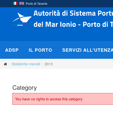
Porto di Taranto
ADSP
IL PORTO
SERVIZI ALL'UTENZ
Statistiche mensili
2013
Category
You have no rights to access this category