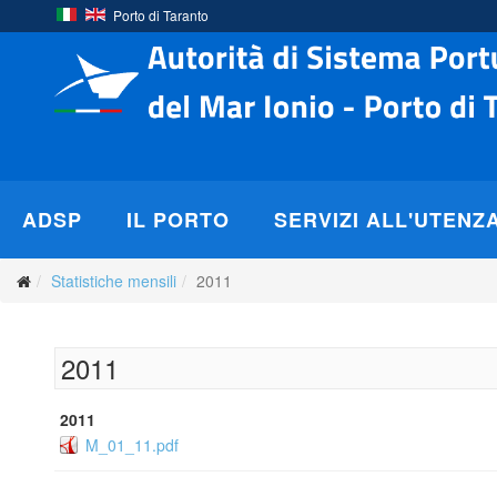
Porto di Taranto
ADSP
IL PORTO
SERVIZI ALL'UTENZ
Statistiche mensili
2011
2011
2011
M_01_11.pdf