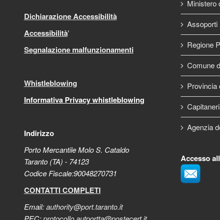
Ministero d
Dichiarazione Accessibilità
Assoporti
Accessibilità
'
Regione P
Segnalazione malfunzionamenti
Comune di
Whistleblowing
Provincia 
Informativa Privacy whistleblowing
Capitaneri
Agenzia d
Indirizzo
Porto Mercantile Molo S. Cataldo
Accesso al
Taranto (TA) - 74123
Codice Fiscale:90048270731
CONTATTI COMPLETI
Email:
authority@port.taranto.it
PEC:
protocollo.autportta@postecert.it