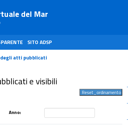
rtuale del Mar
o
SPARENTE
SITO ADSP
 degli atti pubblicati
blicati e visibili
Anno: