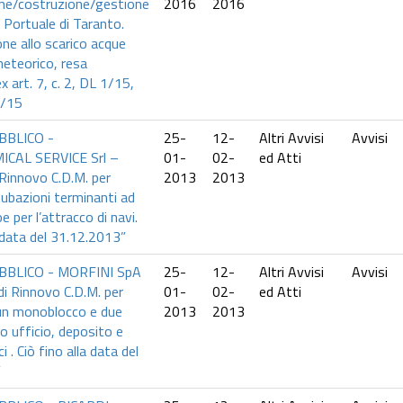
ne/costruzione/gestione
2016
2016
a Portuale di Taranto.
ne allo scarico acque
meteorico, resa
x art. 7, c. 2, DL 1/15,
0/15
BBLICO -
25-
12-
Altri Avvisi
Avvisi
CAL SERVICE Srl –
01-
02-
ed Atti
 Rinnovo C.D.M. per
2013
2013
ubazioni terminanti ad
 per l’attracco di navi.
a data del 31.12.2013”
BBLICO - MORFINI SpA
25-
12-
Altri Avvisi
Avvisi
di Rinnovo C.D.M. per
01-
02-
ed Atti
un monoblocco e due
2013
2013
o ufficio, deposito e
ci . Ciò fino alla data del
.