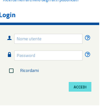
Login
Nome
Nome
utente
utente
dimentica
Password
Password
dimentica
Ricordami
ACCEDI