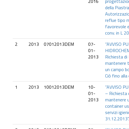
2016
progettazio
della Piastr
Autorizzazio
reflue tipo 
favorevole e
conv. in L 2
2
2013
07012013DEM
07-
“AVVISO PU
01-
HIDROCHEMI
2013
Richiesta di
mantenere t
un campo boe
Ciò fino all
1
2013
10012013DEM
10-
“AVVISO PU
01-
– Richiesta 
2013
mantenere 
container us
servizi igieni
31.12.2013”