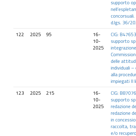
supporto op
nell’espleta
concorsuali.
d.lgs. 36/20
122
2025
95
16-
CIG: B47653
10-
supporto spe
2025
integrazione
Commissione 
delle attitud
individuali – 
alla procedur
impiegati II l
123
2025
215
16-
CIG: B87076
10-
supporto spe
2025
redazione d
redazione de
in concessio
raccolta, t
e/o recupero