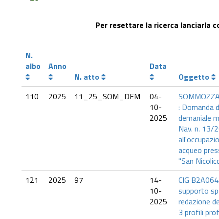
Per resettare la ricerca lanciarla 
N.
albo
Anno
Data
N. atto
Oggetto
110
2025
11_25_SOM_DEM
04-
SOMMOZZATO
10-
: Domanda d
2025
demaniale ma
Nav. n. 13/
all'occupazi
acqueo press
"San Nicolicc
121
2025
97
14-
CIG B2A0645
10-
supporto spe
2025
redazione de
3 profili pr