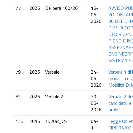
77
2026
Delibera 160/26
18-
AVVISO PUB
06-
VOLONTARIA
2026
30 DEL D. L
PER LA COP
DI DIRIGEN
PIENO E I
ASSEGNARE
ENGINEERIN
SISTEMA P
79
2026
Verbale 1
24-
Verbale 1 di
06-
modalità es
2026
Mobilità Dir
82
2026
Verbale 2
30-
Verbale 2 di
06-
candidature
2026
orale
145
2016
15708_CS
04-
Legge Obiet
11-
CIPE 74/03 