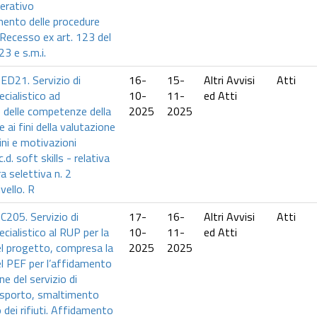
erativo
mento delle procedure
 Recesso ex art. 123 del
23 e s.m.i.
ED21. Servizio di
16-
15-
Altri Avvisi
Atti
cialistico ad
10-
11-
ed Atti
 delle competenze della
2025
2025
ai fini della valutazione
ini e motivazioni
c.d. soft skills - relativa
a selettiva n. 2
ivello. R
C205. Servizio di
17-
16-
Altri Avvisi
Atti
cialistico al RUP per la
10-
11-
ed Atti
el progetto, compresa la
2025
2025
l PEF per l’affidamento
ne del servizio di
rasporto, smaltimento
 dei rifiuti. Affidamento