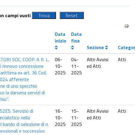
con campi vuoti
Data
Data
inizio
fine
Sezione
Catego
RI SOC. COOP. A R. L.
06-
04-
Altri Avvisi
Atti
i rinnovo concessione
10-
11-
ed Atti
rittima ex art. 36 Cod.
2025
2025
2024 afferente
one di uno specchio
o la darsena servizi di
hio".
2E5. Servizio di
16-
15-
Altri Avvisi
Atti
cialistico nella
10-
11-
ed Atti
l bando di selezione di n.
2025
2025
ofessionali e successivo