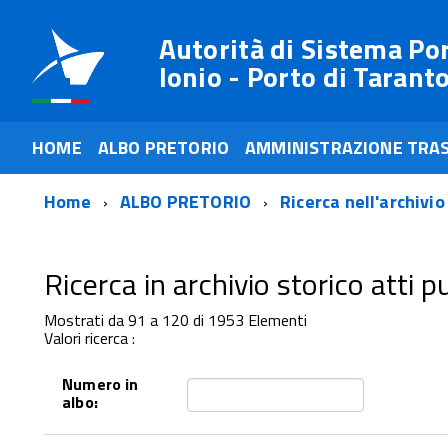
Autorità di Sistema Po
Ionio - Porto di Tarant
HOME
ALBO PRETORIO
AMMINISTRAZIONE TRA
Home
ALBO PRETORIO
Ricerca nell'archivio
Ricerca in archivio storico atti pub
Mostrati da 91 a 120 di 1953 Elementi
Valori ricerca :
Numero in
albo: