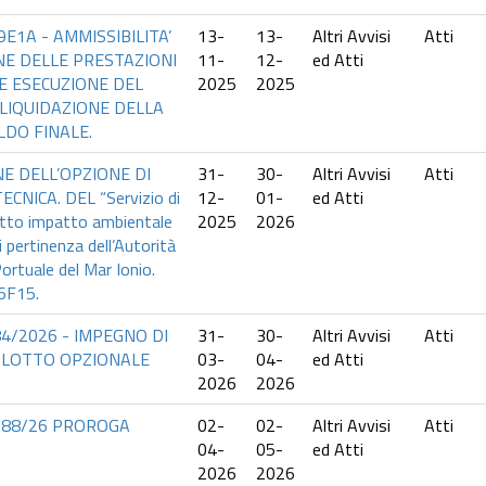
9E1A - AMMISSIBILITA’
13-
13-
Altri Avvisi
Atti
NE DELLE PRESTAZIONI
11-
12-
ed Atti
E ESECUZIONE DEL
2025
2025
 LIQUIDAZIONE DELLA
LDO FINALE.
E DELL’OPZIONE DI
31-
30-
Altri Avvisi
Atti
NICA. DEL “Servizio di
12-
01-
ed Atti
dotto impatto ambientale
2025
2026
di pertinenza dell’Autorità
ortuale del Mar Ionio.
6F15.
4/2026 - IMPEGNO DI
31-
30-
Altri Avvisi
Atti
 LOTTO OPZIONALE
03-
04-
ed Atti
2026
2026
088/26 PROROGA
02-
02-
Altri Avvisi
Atti
04-
05-
ed Atti
2026
2026