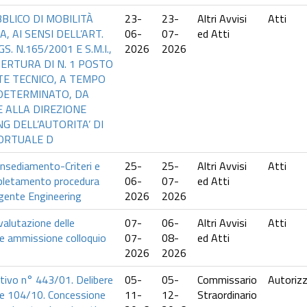
BLICO DI MOBILITÀ
23-
23-
Altri Avvisi
Atti
, AI SENSI DELL’ART.
06-
07-
ed Atti
GS. N.165/2001 E S.M.I.,
2026
2026
ERTURA DI N. 1 POSTO
TE TECNICO, A TEMPO
NDETERMINATO, DA
 ALLA DIREZIONE
G DELL’AUTORITA’ DI
ORTUALE D
 insediamento-Criteri e
25-
25-
Altri Avvisi
Atti
pletamento procedura
06-
07-
ed Atti
igente Engineering
2026
2026
 valutazione delle
07-
06-
Altri Avvisi
Atti
 e ammissione colloquio
07-
08-
ed Atti
2026
2026
tivo n° 443/01. Delibere
05-
05-
Commissario
Autorizz
e 104/10. Concessione
11-
12-
Straordinario