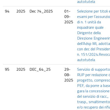
autotutela
94
2025
Dec 74_2025
01-
Selezione per titoli 
09-
esami per l’assunzi
2025
di n. 1 unità da
inquadrare quale
Dirigente della
Direzione Engineeri
dell’Adsp MI, adott
con dec del Preside
n. 151/2024.Revoca
autotutela
95
2025
DEC_64_25
29-
Servizio di supporto
08-
RUP per redazione d
2025
progetto, compres
PEF, da porre a base
gara la concessione
del servizio di racc.,
trasp., smaltimento
e/o recupero dei rifi