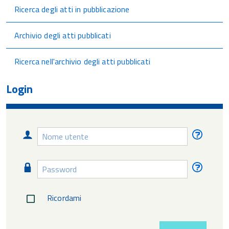
Ricerca degli atti in pubblicazione
Archivio degli atti pubblicati
Ricerca nell'archivio degli atti pubblicati
Login
Nome
Nome
utente
utente
diment
Password
Passw
diment
Ricordami