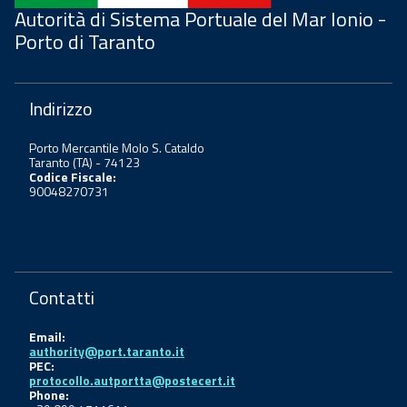
Autorità di Sistema Portuale del Mar Ionio -
Porto di Taranto
Indirizzo
Porto Mercantile Molo S. Cataldo
Taranto (TA) - 74123
Codice Fiscale:
90048270731
Contatti
Email:
authority@port.taranto.it
PEC:
protocollo.autportta@postecert.it
Phone: