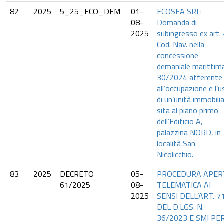
82
2025
5_25_ECO_DEM
01-
ECOSEA SRL:
08-
Domanda di
2025
subingresso ex art.
Cod. Nav. nella
concessione
demaniale marittima
30/2024 afferente
all’occupazione e l’
di un’unità immobili
sita al piano primo
dell’Edificio A,
palazzina NORD, in
località San
Nicolicchio.
83
2025
DECRETO
05-
PROCEDURA APER
61/2025
08-
TELEMATICA AI
2025
SENSI DELL’ART. 7
DEL D.LGS. N.
36/2023 E SMI PE