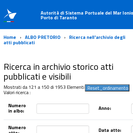
Autorità di Sistema Portuale del Mar Ionio
Porto di Taranto
Home
ALBO PRETORIO
Ricerca nell'archivio degli
atti pubblicati
Ricerca in archivio storico atti
pubblicati e visibili
Mostrati da 121 a 150 di 1953 Elementi
Valori ricerca :
Numero
Anno:
in albo:
Numero
Data atto:
atto: