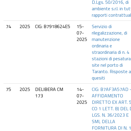
D.Lgs. 50/2016, di
ambiente s.r.l. in tutt
rapporti contrattual
74
2025
CIG: B7918624E5
15-
Servizio di
07-
rilegalizzazione, di
2025
manutenzione
ordinaria e
straordinaria di n. 4
stazioni di pesatura
site nel porto di
Taranto. Risposte a
quesiti
75
2025
DELIBERA CM
14-
CIG: B7AF3A57AD 
173
07-
AFFIDAMENTO
2025
DIRETTO EX ART. 
CO 1 LETT. B) DEL 
LGS. N. 36/2023 E
SMI, DELLA
FORNITURA DI N. 