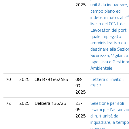
2025
unità da inquadrare,
tempo pieno ed
indeterminato, al 2
livello del CCNL dei
Lavoratori dei porti
quale impiegato
amministrativo da
destinare alla Sezio
Sicurezza, Vigilanza
Ispettiva e Gestion
Ambientale
70
2025
CIG B7918624E5
08-
Lettera di invito +
07-
CSDP
2025
72
2025
Delibera 136/25
23-
Selezione per soli
05-
esami per l’assunzi
2025
di n. 1 unità da
inquadrare, a tempo
pieno ed