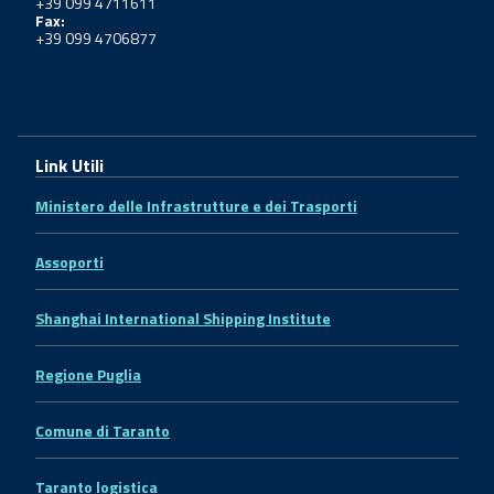
+39 099 4711611
Fax:
+39 099 4706877
Link Utili
Ministero delle Infrastrutture e dei Trasporti
Assoporti
Shanghai International Shipping Institute
Regione Puglia
Comune di Taranto
Taranto logistica