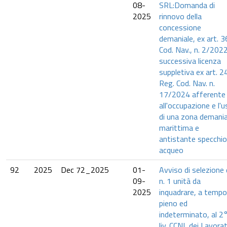
08-
SRL:Domanda di
2025
rinnovo della
concessione
demaniale, ex art. 3
Cod. Nav., n. 2/202
successiva licenza
suppletiva ex art. 2
Reg. Cod. Nav. n.
17/2024 afferente
all'occupazione e l'
di una zona demania
marittima e
antistante specchio
acqueo
92
2025
Dec 72_2025
01-
Avviso di selezione 
09-
n. 1 unità da
2025
inquadrare, a tempo
pieno ed
indeterminato, al 2
liv. CCNL dei Lavorat