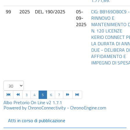
1.771,69.
99
2025
DEL. 190/2025
05-
CIG: B8169DB0C9 -
09-
RINNOVO E
2025
MANTENIMENTO D
N. 120 LICENZE
KERIO CONNECT P
LA DURATA DI ANN
DUE - DELIBERA D
AFFIDAMENTO E
IMPEGNO DI SPES
3
4
5
6
7
Albo Pretorio On Line v2 1.7.1
Powered by ChronoConnectivity - ChronoEngine.com
Atti in corso di pubblicazione