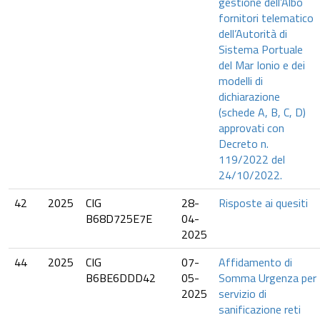
gestione dell’Albo
fornitori telematico
dell’Autorità di
Sistema Portuale
del Mar Ionio e dei
modelli di
dichiarazione
(schede A, B, C, D)
approvati con
Decreto n.
119/2022 del
24/10/2022.
42
2025
CIG
28-
Risposte ai quesiti
B68D725E7E
04-
2025
44
2025
CIG
07-
Affidamento di
B6BE6DDD42
05-
Somma Urgenza per
2025
servizio di
sanificazione reti