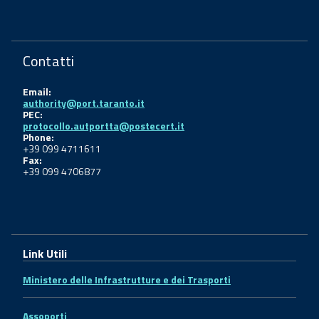
Contatti
Email:
authority@port.taranto.it
PEC:
protocollo.autportta@postecert.it
Phone:
+39 099 4711611
Fax:
+39 099 4706877
Link Utili
Ministero delle Infrastrutture e dei Trasporti
Assoporti