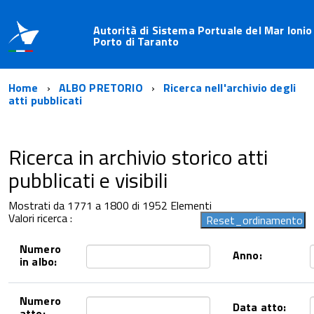
Autorità di Sistema Portuale del Mar Ionio
Porto di Taranto
Home
ALBO PRETORIO
Ricerca nell'archivio degli
atti pubblicati
Ricerca in archivio storico atti
pubblicati e visibili
Mostrati da 1771 a 1800 di 1952 Elementi
Valori ricerca :
Numero
Anno:
in albo:
Numero
Data atto:
atto: