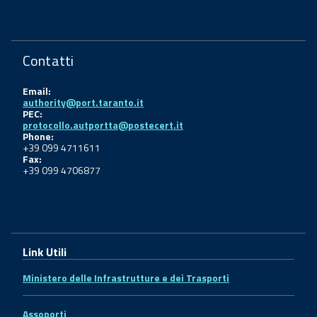
Contatti
Email:
authority@port.taranto.it
PEC:
protocollo.autportta@postecert.it
Phone:
+39 099 4711611
Fax:
+39 099 4706877
Link Utili
Ministero delle Infrastrutture e dei Trasporti
Assoporti