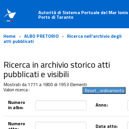
Autorità di Sistema Portuale del Mar Ionio
Porto di Taranto
Home
ALBO PRETORIO
Ricerca nell'archivio degli
atti pubblicati
Ricerca in archivio storico atti
pubblicati e visibili
Mostrati da 1771 a 1800 di 1953 Elementi
Valori ricerca :
Numero
Anno:
in albo:
Numero
Data atto:
atto: