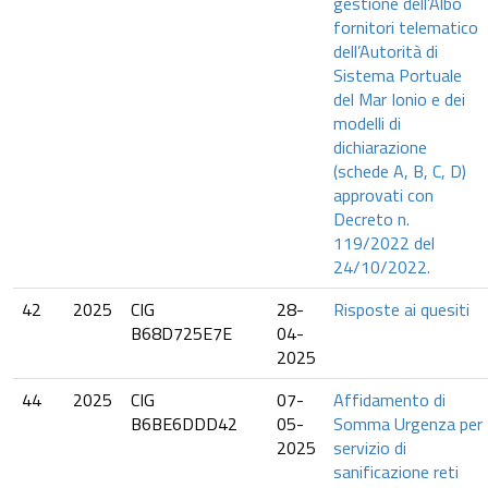
gestione dell’Albo
fornitori telematico
dell’Autorità di
Sistema Portuale
del Mar Ionio e dei
modelli di
dichiarazione
(schede A, B, C, D)
approvati con
Decreto n.
119/2022 del
24/10/2022.
42
2025
CIG
28-
Risposte ai quesiti
B68D725E7E
04-
2025
44
2025
CIG
07-
Affidamento di
B6BE6DDD42
05-
Somma Urgenza per
2025
servizio di
sanificazione reti