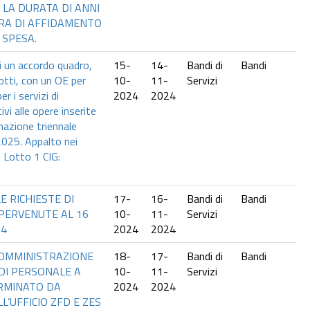
 LA DURATA DI ANNI
ERA DI AFFIDAMENTO
 SPESA.
 un accordo quadro,
15-
14-
Bandi di
Bandi
lotti, con un OE per
10-
11-
Servizi
er i servizi di
2024
2024
ivi alle opere inserite
azione triennale
025. Appalto nei
. Lotto 1 CIG:
E RICHIESTE DI
17-
16-
Bandi di
Bandi
 PERVENUTE AL 16
10-
11-
Servizi
24
2024
2024
 SOMMINISTRAZIONE
18-
17-
Bandi di
Bandi
À DI PERSONALE A
10-
11-
Servizi
RMINATO DA
2024
2024
L’UFFICIO ZFD E ZES