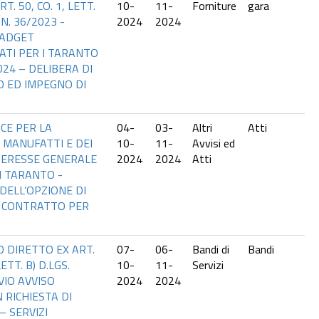
T. 50, CO. 1, LETT.
10-
11-
Forniture
gara
 N. 36/2023 -
2024
2024
GADGET
ATI PER I TARANTO
24 – DELIBERA DI
 ED IMPEGNO DI
CE PER LA
04-
03-
Altri
Atti
 MANUFATTI E DEI
10-
11-
Avvisi ed
NTERESSE GENERALE
2024
2024
Atti
I TARANTO -
DELL’OPZIONE DI
 CONTRATTO PER
 DIRETTO EX ART.
07-
06-
Bandi di
Bandi
TT. B) D.LGS.
10-
11-
Servizi
VIO AVVISO
2024
2024
 RICHIESTA DI
– SERVIZI