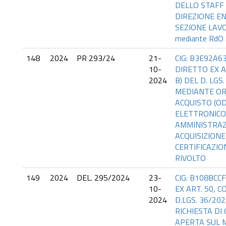
DELLO STAFF 
DIREZIONE E
SEZIONE LAV
mediante RdO 
148
2024
PR 293/24
21-
CIG: B3E92A6
10-
DIRETTO EX AR
2024
B) DEL D. LGS.
MEDIANTE OR
ACQUISTO (O
ELETTRONICO
AMMINISTRAZI
ACQUISIZIONE
CERTIFICAZI
RIVOLTO
149
2024
DEL. 295/2024
23-
CIG: B108BCC
10-
EX ART. 50, CO
2024
D.LGS. 36/20
RICHIESTA DI
APERTA SUL M