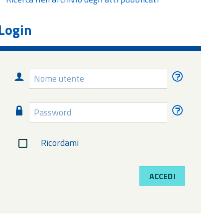
Login
Nome
Nome
utente
utente
dimentica
Password
Password
dimentica
Ricordami
ACCEDI