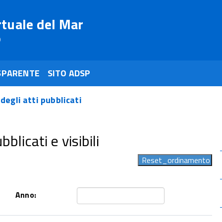
rtuale del Mar
o
SPARENTE
SITO ADSP
 degli atti pubblicati
blicati e visibili
Anno: