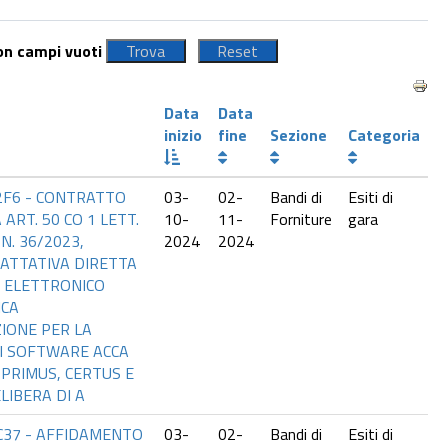
con campi vuoti
Data
Data
inizio
fine
Sezione
Categoria
2F6 - CONTRATTO
03-
02-
Bandi di
Esiti di
ART. 50 CO 1 LETT.
10-
11-
Forniture
gara
 N. 36/2023,
2024
2024
ATTATIVA DIRETTA
 ELETTRONICO
ICA
IONE PER LA
I SOFTWARE ACCA
PRIMUS, CERTUS E
LIBERA DI A
C37 - AFFIDAMENTO
03-
02-
Bandi di
Esiti di