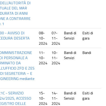
 DELL’AUTORITÀ DI
TUALE DEL MAR
 DURATA DI ANNI
IONE A CONTRARRE
. 1
00 - AVVISO DI
08-
07-
Bandi di
Esiti di
OCEDURA DESERTA
10-
11-
Servizi
gara
2024
2024
 SOMMINISTRAZIONE
11-
10-
Bandi di
Bandi
À DI PERSONALE A
10-
11-
Servizi
RMINATO DA
2024
2024
L’UFFICIO ZFD E ZES
DI SEGRETERIA – E
GINEERING mediante
1C - SERVIZIO
15-
14-
Bandi di
Esiti di
24/2025, ACCESSO
10-
11-
Servizi
gara
REGISTRO DELLE
2024
2024