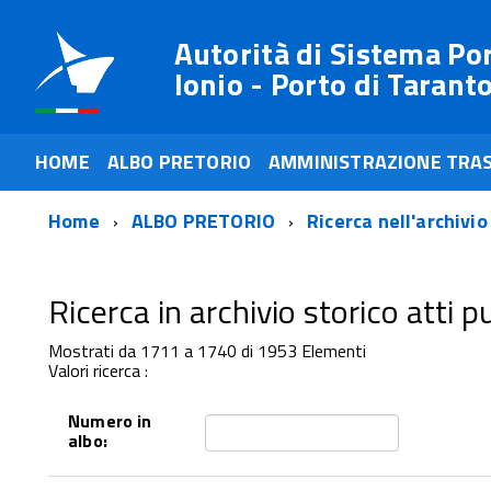
Autorità di Sistema Po
Ionio - Porto di Tarant
HOME
ALBO PRETORIO
AMMINISTRAZIONE TRA
Home
ALBO PRETORIO
Ricerca nell'archivio
Ricerca in archivio storico atti pub
Mostrati da 1711 a 1740 di 1953 Elementi
Valori ricerca :
Numero in
albo: