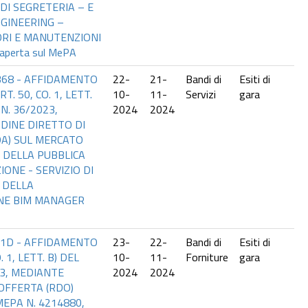
DI SEGRETERIA – E
NGINEERING –
ORI E MANUTENZIONI
aperta sul MePA
368 - AFFIDAMENTO
22-
21-
Bandi di
Esiti di
T. 50, CO. 1, LETT.
10-
11-
Servizi
gara
 N. 36/2023,
2024
2024
DINE DIRETTO DI
DA) SUL MERCATO
 DELLA PUBBLICA
ONE - SERVIZIO DI
 DELLA
ONE BIM MANAGER
F1D - AFFIDAMENTO
23-
22-
Bandi di
Esiti di
. 1, LETT. B) DEL
10-
11-
Forniture
gara
23, MEDIANTE
2024
2024
 OFFERTA (RDO)
EPA N. 4214880,