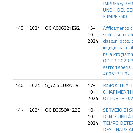
IMPRESE, PER
UNO - DELIB
E IMPEGNO DI
145
2024
CIG A006321E92
15-
Affidamento di
10-
suddiviso in 2 
2024
ciascun lotto, p
ingegneria relat
nella Programm
OO.PP. 2023-2
settori speciali
A006321E92.
146
2024
S_ASSICURATIVI
17-
RISPOSTE ALL
10-
CHIARIMENTI
2024
OTTOBRE 20
147
2024
CIG B3658A122E
18-
SERVIZIO DI
10-
DI N. 3 UNIT
2024
TEMPO DETE
DESTINARE AL