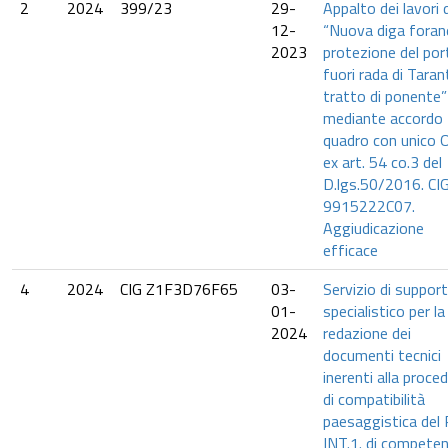
2
2024
399/23
29-
Appalto dei lavori d
12-
“Nuova diga foran
2023
protezione del por
fuori rada di Tara
tratto di ponente”
mediante accordo
quadro con unico O
ex art. 54 co.3 del
D.lgs.50/2016. CIG
9915222C07.
Aggiudicazione
efficace
4
2024
CIG Z1F3D76F65
03-
Servizio di suppor
01-
specialistico per la
2024
redazione dei
documenti tecnici
inerenti alla proce
di compatibilità
paesaggistica del
INT.1. di compete