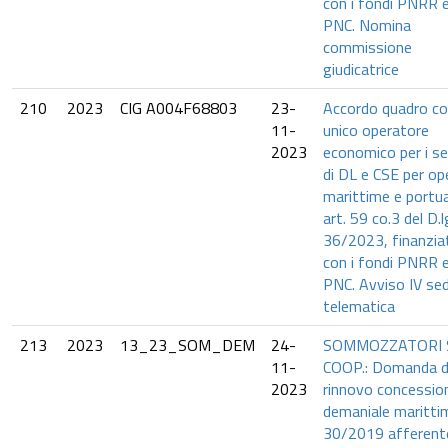
con i fondi PNRR 
PNC. Nomina
commissione
giudicatrice
210
2023
CIG A004F68803
23-
Accordo quadro co
11-
unico operatore
2023
economico per i se
di DL e CSE per op
marittime e portua
art. 59 co.3 del D.l
36/2023, finanzia
con i fondi PNRR 
PNC. Avviso IV se
telematica
213
2023
13_23_SOM_DEM
24-
SOMMOZZATORI 
11-
COOP.: Domanda d
2023
rinnovo concessio
demaniale maritti
30/2019 afferent