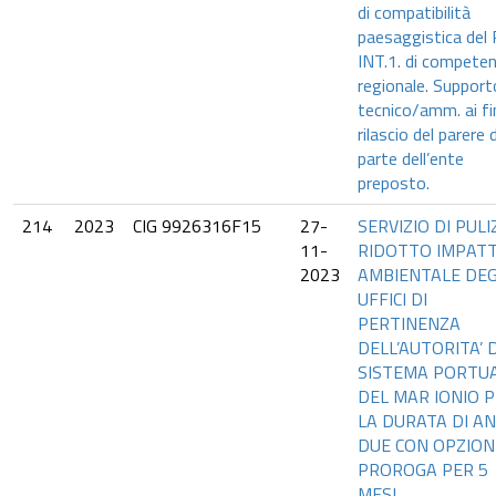
di compatibilità
paesaggistica del
INT.1. di compete
regionale. Support
tecnico/amm. ai fin
rilascio del parere 
parte dell’ente
preposto.
214
2023
CIG 9926316F15
27-
SERVIZIO DI PULI
11-
RIDOTTO IMPAT
2023
AMBIENTALE DEG
UFFICI DI
PERTINENZA
DELL’AUTORITA’ D
SISTEMA PORTU
DEL MAR IONIO 
LA DURATA DI AN
DUE CON OPZION
PROROGA PER 5
MESI.