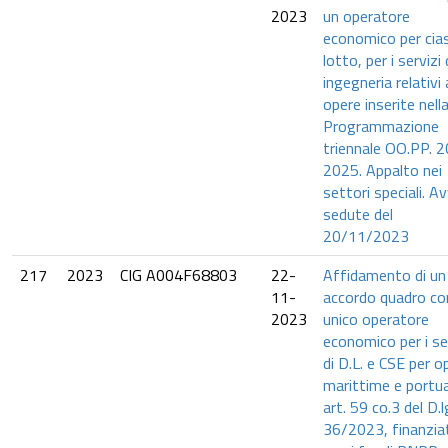
2023
un operatore
economico per cia
lotto, per i servizi 
ingegneria relativi 
opere inserite nell
Programmazione
triennale OO.PP. 
2025. Appalto nei
settori speciali. A
sedute del
20/11/2023
217
2023
CIG A004F68803
22-
Affidamento di un
11-
accordo quadro co
2023
unico operatore
economico per i se
di D.L. e CSE per o
marittime e portua
art. 59 co.3 del D.l
36/2023, finanzia