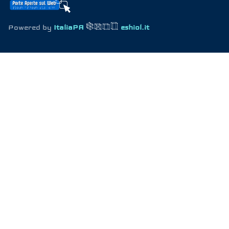
Powered by
ItaliaPA
eshiol.it