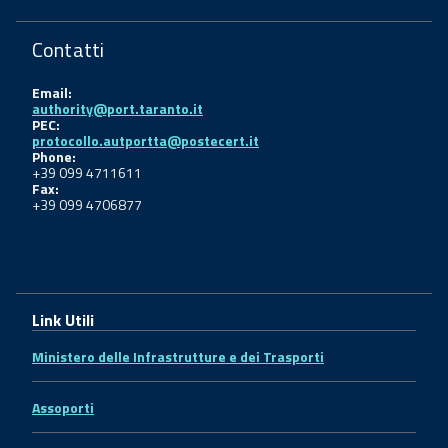
Contatti
Email:
authority@port.taranto.it
PEC:
protocollo.autportta@postecert.it
Phone:
+39 099 4711611
Fax:
+39 099 4706877
Link Utili
Ministero delle Infrastrutture e dei Trasporti
Assoporti