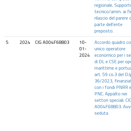
regionale. Support
tecnico/amm. ai fin
rilascio del parere 
parte dell’ente
preposto.
5
2024
CIG A004F68803
10-
Accordo quadro co
01-
unico operatore
2024
economico per i se
di DL e CSE per op
marittime e portua
art. 59 co.3 del D.l
36/2023, finanzia
con i fondi PNRR 
PNC. Appalto nei
settori speciali. CI
A004F68803. Avv
seduta