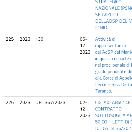
STRATEGICO
NAZIONALE (PSN)
SERVIZI ICT
DELL’ADSP DEL 
IONIO.
225
2023
130
06-
Attività di
12-
rappresentanza
2023
dell’AdSP del Mar I
in qualità di parte c
nel proc. penale di I
grado pendente di
alla Corte di Appell
Lecce – Sez. Distac
Taranto.
226
2023
DEL 367/2023
07-
CIG: A02A86C14F 
12-
CONTRATTO
2023
SOTTOSOGLIA AR
50 CO 1 LETT. B) 
D. LGS. N. 36/202