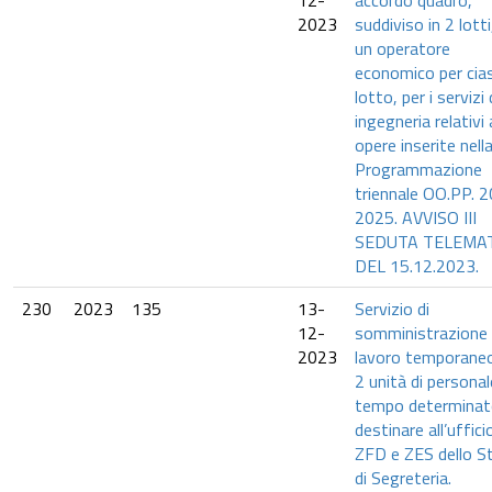
12-
accordo quadro,
2023
suddiviso in 2 lotti
un operatore
economico per cia
lotto, per i servizi 
ingegneria relativi 
opere inserite nell
Programmazione
triennale OO.PP. 
2025. AVVISO III
SEDUTA TELEMA
DEL 15.12.2023.
230
2023
135
13-
Servizio di
12-
somministrazione 
2023
lavoro temporaneo 
2 unità di personal
tempo determinat
destinare all’uffici
ZFD e ZES dello S
di Segreteria.