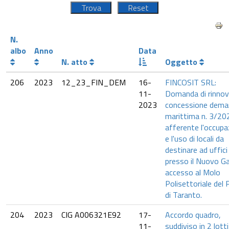
N.
albo
Anno
Data
N. atto
Oggetto
206
2023
12_23_FIN_DEM
16-
FINCOSIT SRL:
11-
Domanda di rinno
2023
concessione deman
marittima n. 3/20
afferente l'occupa
e l'uso di locali da
destinare ad uffici
presso il Nuovo Ga
accesso al Molo
Polisettoriale del
di Taranto.
204
2023
CIG A006321E92
17-
Accordo quadro,
11-
suddiviso in 2 lotti