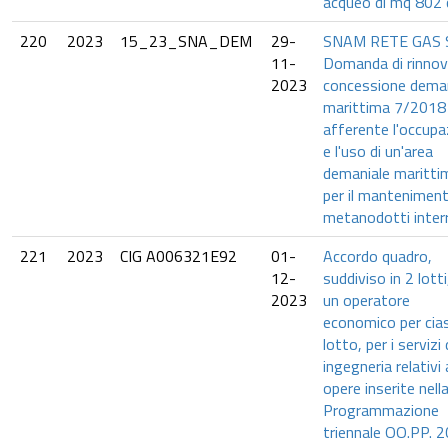
acqueo di mq 802 c
220
2023
15_23_SNA_DEM
29-
SNAM RETE GAS 
11-
Domanda di rinno
2023
concessione deman
marittima 7/2018
afferente l'occupa
e l'uso di un'area
demaniale maritti
per il manteniment
metanodotti interr
221
2023
CIG A006321E92
01-
Accordo quadro,
12-
suddiviso in 2 lotti
2023
un operatore
economico per cia
lotto, per i servizi 
ingegneria relativi 
opere inserite nell
Programmazione
triennale OO.PP. 