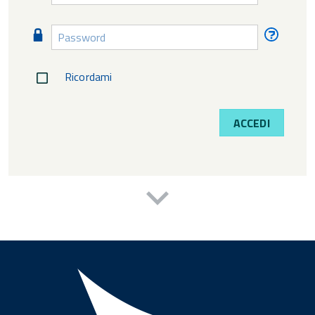
diment
Password
Passw
diment
Ricordami
ACCEDI