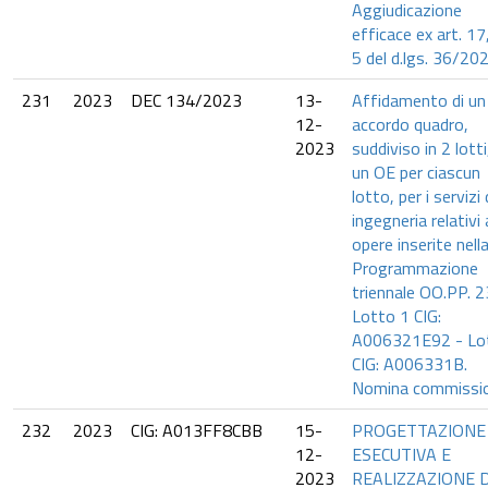
Aggiudicazione
efficace ex art. 17,
5 del d.lgs. 36/202
231
2023
DEC 134/2023
13-
Affidamento di un
12-
accordo quadro,
2023
suddiviso in 2 lotti
un OE per ciascun
lotto, per i servizi 
ingegneria relativi 
opere inserite nell
Programmazione
triennale OO.PP. 2
Lotto 1 CIG:
A006321E92 - Lo
CIG: A006331B.
Nomina commissi
232
2023
CIG: A013FF8CBB
15-
PROGETTAZIONE
12-
ESECUTIVA E
2023
REALIZZAZIONE D