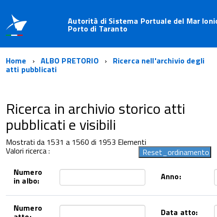
Autorità di Sistema Portuale del Mar Ioni
Porto di Taranto
Home
ALBO PRETORIO
Ricerca nell'archivio degli
atti pubblicati
Ricerca in archivio storico atti
pubblicati e visibili
Mostrati da 1531 a 1560 di 1953 Elementi
Valori ricerca :
Numero
Anno:
in albo:
Numero
Data atto:
atto: