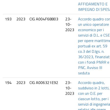
AFFIDAMENTO E
IMPEGNO DI SPES
193
2023
CIG A004F68803
23-
Accordo quadro co
10-
un unico operatore
2023
economico per i
servizi di D.L. e CSE
per opere marittim
portuali ex art. 59
co.3 del D.lgs. n.
36/2023, finanziat
con i fondi PNRR e
PNC. Avviso III
seduta
194
2023
CIG A006321E92
23-
Accordo quadro,
10-
suddiviso in 2 lotti,
2023
con un O.E. per
ciascun lotto, per i
servizi di ingegneri
relativi alle opere