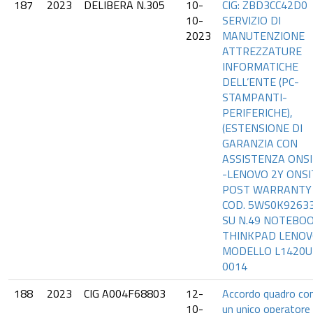
187
2023
DELIBERA N.305
10-
CIG: ZBD3CC42D0
10-
SERVIZIO DI
2023
MANUTENZIONE
ATTREZZATURE
INFORMATICHE
DELL’ENTE (PC-
STAMPANTI-
PERIFERICHE),
(ESTENSIONE DI
GARANZIA CON
ASSISTENZA ONS
-LENOVO 2Y ONSI
POST WARRANTY
COD. 5WS0K9263
SU N.49 NOTEBO
THINKPAD LENO
MODELLO L1420U
0014
188
2023
CIG A004F68803
12-
Accordo quadro co
10-
un unico operatore