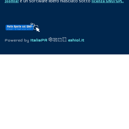
è un software libero rilasciato sotto
Joomla!
licenza GNU/GPL.
Powered by
ItaliaPA
eshiol.it