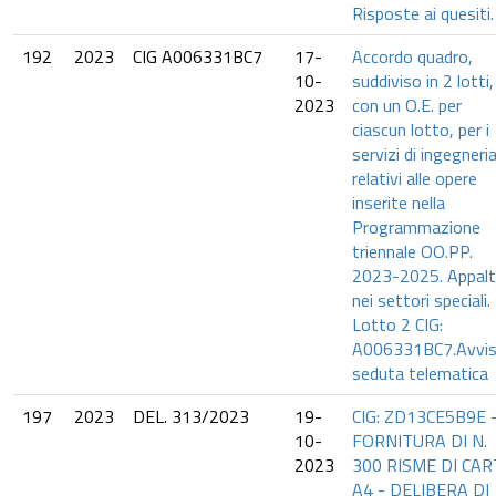
Risposte ai quesiti.
192
2023
CIG A006331BC7
17-
Accordo quadro,
10-
suddiviso in 2 lotti,
2023
con un O.E. per
ciascun lotto, per i
servizi di ingegneri
relativi alle opere
inserite nella
Programmazione
triennale OO.PP.
2023-2025. Appal
nei settori speciali.
Lotto 2 CIG:
A006331BC7.Avvis
seduta telematica
197
2023
DEL. 313/2023
19-
CIG: ZD13CE5B9E 
10-
FORNITURA DI N.
2023
300 RISME DI CAR
A4 - DELIBERA DI