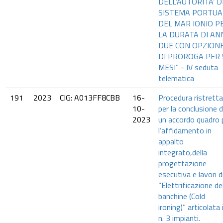
DELL’AUTORITA’ D
SISTEMA PORTUA
DEL MAR IONIO P
LA DURATA DI AN
DUE CON OPZION
DI PROROGA PER 
MESI” - IV seduta
telematica
191
2023
CIG: A013FF8CBB
16-
Procedura ristretta
10-
per la conclusione d
2023
un accordo quadro 
l’affidamento in
appalto
integrato,della
progettazione
esecutiva e lavori d
“Elettrificazione de
banchine (Cold
ironing)” articolata 
n. 3 impianti.