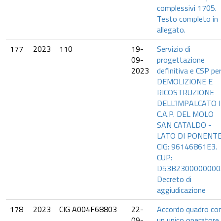
complessivi 1705.
Testo completo in
allegato.
177
2023
110
19-
Servizio di
09-
progettazione
2023
definitiva e CSP per
DEMOLIZIONE E
RICOSTRUZIONE
DELL’IMPALCATO 
C.A.P. DEL MOLO
SAN CATALDO -
LATO DI PONENTE
CIG: 96146861E3.
CUP:
D53B2300000000
Decreto di
aggiudicazione
178
2023
CIG A004F68803
22-
Accordo quadro co
09-
un unico operatore