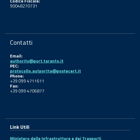
Codice Fiscale:
90048270731
Contatti
Email:
authority@port.taranto.it
PEC:
protocollo.autportta@postecert.it
Phone:
+39 099 4711611
Fax:
+39 099 4706877
Link Utili
Ministero delle Infrastrutture e dei Trasporti