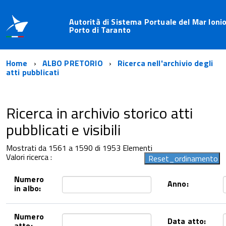
Autorità di Sistema Portuale del Mar Ionio
Porto di Taranto
Home
ALBO PRETORIO
Ricerca nell'archivio degli
atti pubblicati
Ricerca in archivio storico atti
pubblicati e visibili
Mostrati da 1561 a 1590 di 1953 Elementi
Valori ricerca :
Numero
Anno:
in albo:
Numero
Data atto:
atto: