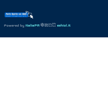
Powered by
ItaliaPA
eshiol.it