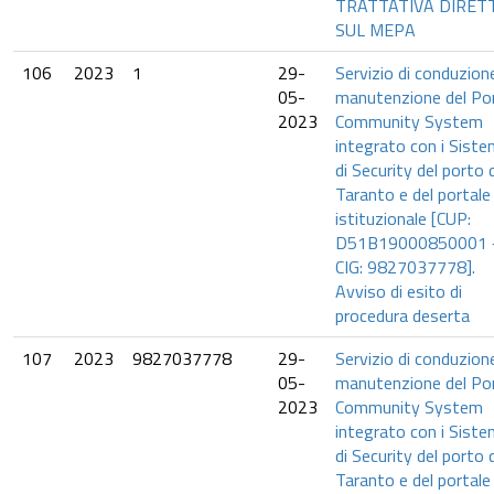
TRATTATIVA DIRET
SUL MEPA
106
2023
1
29-
Servizio di conduzion
05-
manutenzione del Po
2023
Community System
integrato con i Siste
di Security del porto d
Taranto e del portale
istituzionale [CUP:
D51B19000850001 
CIG: 9827037778].
Avviso di esito di
procedura deserta
107
2023
9827037778
29-
Servizio di conduzion
05-
manutenzione del Po
2023
Community System
integrato con i Siste
di Security del porto d
Taranto e del portale