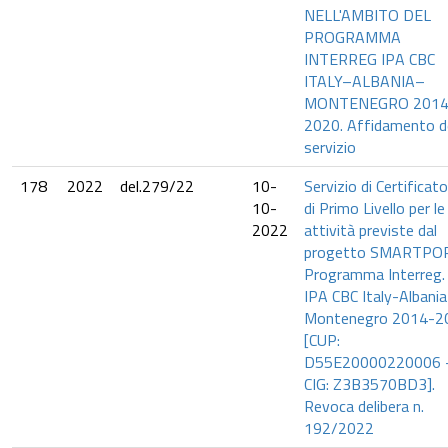
NELL'AMBITO DEL
PROGRAMMA
INTERREG IPA CBC
ITALY–ALBANIA–
MONTENEGRO 2014
2020. Affidamento d
servizio
178
2022
del.279/22
10-
Servizio di Certificat
10-
di Primo Livello per le
2022
attività previste dal
progetto SMARTPO
Programma Interreg.
IPA CBC Italy-Albania
Montenegro 2014-2
[CUP:
D55E20000220006 
CIG: Z3B3570BD3].
Revoca delibera n.
192/2022