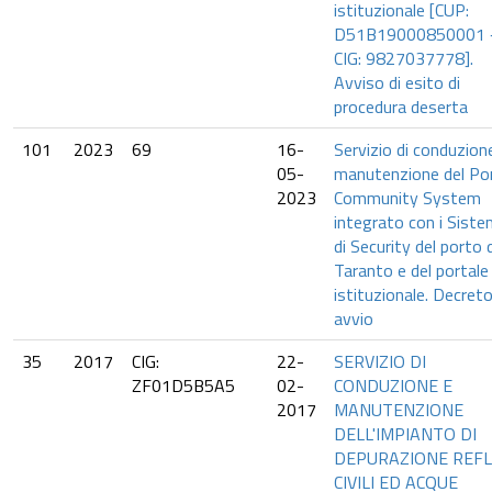
istituzionale [CUP:
D51B19000850001 
CIG: 9827037778].
Avviso di esito di
procedura deserta
101
2023
69
16-
Servizio di conduzion
05-
manutenzione del Po
2023
Community System
integrato con i Siste
di Security del porto d
Taranto e del portale
istituzionale. Decreto
avvio
35
2017
CIG:
22-
SERVIZIO DI
ZF01D5B5A5
02-
CONDUZIONE E
2017
MANUTENZIONE
DELL'IMPIANTO DI
DEPURAZIONE REFL
CIVILI ED ACQUE