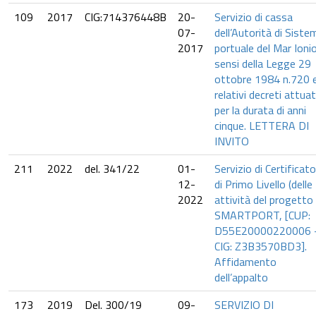
109
2017
CIG:714376448B
20-
Servizio di cassa
07-
dell’Autorità di Siste
2017
portuale del Mar Ionio
sensi della Legge 29
ottobre 1984 n.720 
relativi decreti attuati
per la durata di anni
cinque. LETTERA DI
INVITO
211
2022
del. 341/22
01-
Servizio di Certificat
12-
di Primo Livello (delle
2022
attività del progetto
SMARTPORT, [CUP:
D55E20000220006 
CIG: Z3B3570BD3].
Affidamento
dell’appalto
173
2019
Del. 300/19
09-
SERVIZIO DI