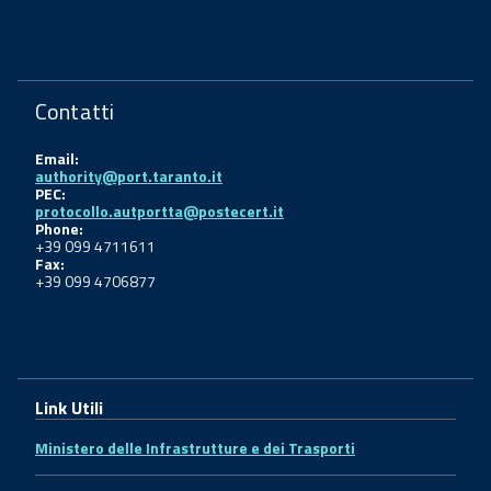
Contatti
Email:
authority@port.taranto.it
PEC:
protocollo.autportta@postecert.it
Phone:
+39 099 4711611
Fax:
+39 099 4706877
Link Utili
Ministero delle Infrastrutture e dei Trasporti