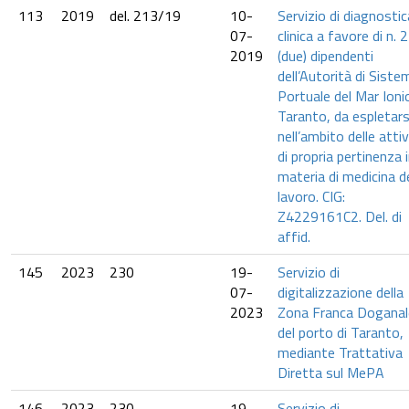
113
2019
del. 213/19
10-
Servizio di diagnostic
07-
clinica a favore di n. 2
2019
(due) dipendenti
dell’Autorità di Siste
Portuale del Mar Ionio
Taranto, da espletars
nell’ambito delle attiv
di propria pertinenza 
materia di medicina d
lavoro. CIG:
Z4229161C2. Del. di
affid.
145
2023
230
19-
Servizio di
07-
digitalizzazione della
2023
Zona Franca Doganal
del porto di Taranto,
mediante Trattativa
Diretta sul MePA
146
2023
230
19-
Servizio di