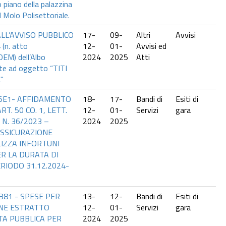
o piano della palazzina
l Molo Polisettoriale.
L’AVVISO PUBBLICO
17-
09-
Altri
Avvisi
(n. atto
12-
01-
Avvisi ed
M) dell’Albo
2024
2025
Atti
te ad oggetto “TITI
"
B5E1- AFFIDAMENTO
18-
17-
Bandi di
Esiti di
T. 50 CO. 1, LETT.
12-
01-
Servizi
gara
. N. 36/2023 –
2024
2025
ASSICURAZIONE
LIZZA INFORTUNI
ER LA DURATA DI
RIODO 31.12.2024-
B81 - SPESE PER
13-
12-
Bandi di
Esiti di
NE ESTRATTO
12-
01-
Servizi
gara
TA PUBBLICA PER
2024
2025