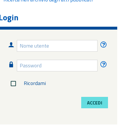
Login
Nome
Nome
utente
utente
dimentica
Password
Password
dimentica
Ricordami
ACCEDI