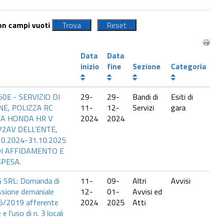
con campi vuoti
Data
Data
inizio
fine
Sezione
Categoria
50E - SERVIZIO DI
29-
29-
Bandi di
Esiti di
NE, POLIZZA RC
11-
12-
Servizi
gara
A HONDA HR V
2024
2024
72AV DELL’ENTE,
0.2024-31.10.2025
DI AFFIDAMENTO E
SPESA.
G SRL: Domanda di
11-
09-
Altri
Avvisi
ssione demaniale
12-
01-
Avvisi ed
25/2019 afferente
2024
2025
Atti
e l'uso di n. 3 locali