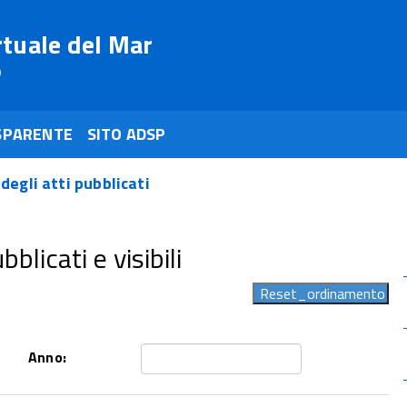
rtuale del Mar
o
SPARENTE
SITO ADSP
 degli atti pubblicati
blicati e visibili
Anno: