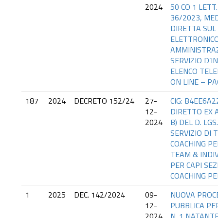
2024
50 CO 1 LETT. 
36/2023, ME
DIRETTA SUL
ELETTRONICO
AMMINISTRAZ
SERVIZIO D’
ELENCO TELE
ON LINE – PA
187
2024
DECRETO 152/24
27-
CIG: B4EE6A
12-
DIRETTO EX AR
2024
B) DEL D. LGS
SERVIZIO DI 
COACHING PER
TEAM & INDI
PER CAPI SEZ
COACHING PE
1
2025
DEC. 142/2024
09-
NUOVA PROC
12-
PUBBLICA PER
2024
N. 1 NATANT