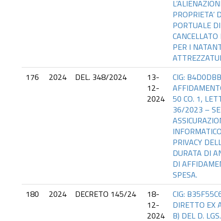
L’ALIENAZION
PROPRIETA’ D
PORTUALE D
CANCELLATO 
PER I NATANT
ATTREZZATUR
176
2024
DEL. 348/2024
13-
CIG: B4D0DBB
12-
AFFIDAMENTO
2024
50 CO. 1, LETT
36/2023 – SE
ASSICURAZIO
INFORMATICO 
PRIVACY DEL
DURATA DI A
DI AFFIDAME
SPESA.
180
2024
DECRETO 145/24
18-
CIG: B35F55
12-
DIRETTO EX AR
2024
B) DEL D. LGS