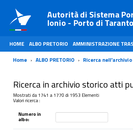
Autorità di Sistema Po
Ionio - Porto di Tarant
HOME
ALBO PRETORIO
AMMINISTRAZIONE TRA
Home
ALBO PRETORIO
Ricerca nell'archivio
Ricerca in archivio storico atti pub
Mostrati da 1741 a 1770 di 1953 Elementi
Valori ricerca :
Numero in
albo: