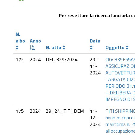
Per resettare la ricerca lanciarla 
N.
albo
Anno
Data
N. atto
Oggetto
172
2024
DEL. 329/2024
29-
CIG: B35F55A
11-
ASSICURAZIO
2024
AUTOVETTUR
TARGATA CJ2
PERIODO 31.1
– DELIBERA 
IMPEGNO DI 
175
2024
29_24_TIT_DEM
11-
TITI SHIPPIN
12-
rinnovo conce
2024
marittima n. 
all'occupazione 