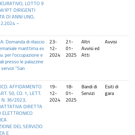
ICURATIVO, LOTTO 9
M/IPT DIRIGENTI
TA DI ANNI UNO,
2.2024 –
 Domanda di rilascio
23-
21-
Altri
Avvisi
emaniale marittima ex
12-
01-
Avvisi ed
v. per l'occupazione e
2024
2025
Atti
cali presso le palazzine
 servizi "San
8DCD. AFFIDAMENTO
19-
18-
Bandi di
Esiti di
T. 50, CO. 1, LETT.
12-
01-
Servizi
gara
. N. 36/2023,
2024
2025
ATTATIVA DIRETTA
O ELETTRONICO
ICA
IONE DEL SERVIZIO
ZA E