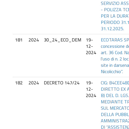
SERVIZIO ASS
- POLIZZA TC
PER LA DURA
PERIODO 31.1
31.12.2025.
181
2024
30_24_ECO_DEM
19-
ECOTARAS SPA:
12-
concessione d
2024
art. 36 Cod. Na
l'uso di n. 2 lo
site in darsena
Nicolicchio".
182
2024
DECRETO 147/24
19-
CIG: B4CEE4
12-
DIRETTO EX AR
2024
B) DEL D. LGS
MEDIANTE TR
SUL MERCAT
DELLA PUBBL
AMMINISTRAZ
DI “ASSISTEN