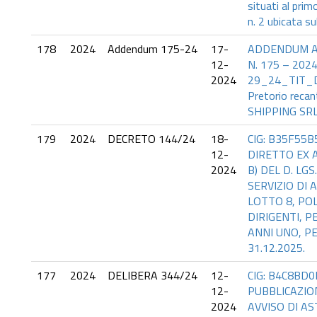
situati al prim
n. 2 ubicata su
178
2024
Addendum 175-24
17-
ADDENDUM AL
12-
N. 175 – 2024 
2024
29_24_TIT_DE
Pretorio recan
SHIPPING SRL
179
2024
DECRETO 144/24
18-
CIG: B35F55
12-
DIRETTO EX AR
2024
B) DEL D. LGS
SERVIZIO DI 
LOTTO 8, PO
DIRIGENTI, P
ANNI UNO, PE
31.12.2025.
177
2024
DELIBERA 344/24
12-
CIG: B4C8BD0
12-
PUBBLICAZIO
2024
AVVISO DI AS