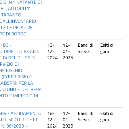
E DI N.1 NATANTE DI
ELL’AUTORITA’
I TARANTO
DALL’INVENTARIO
I E LE RELATIVE
E DI BORDO.
1B6 -
13-
12-
Bandi di
Esiti di
 DIRETTO EX ART.
12-
01-
Servizi
gara
. B) DEL D. LGS. N.
2024
2025
RVIZIO DI
NE RISCHIO
(CYBER RISK) E
L’ADSPMI PER LA
NNI UNO – DELIBERA
NTO E IMPEGNO DI
C6B4 - AFFIDAMENTO
18-
17-
Bandi di
Esiti di
T. 50 CO. 1, LETT.
12-
01-
Servizi
gara
. N. 36/2023 –
2024
2025