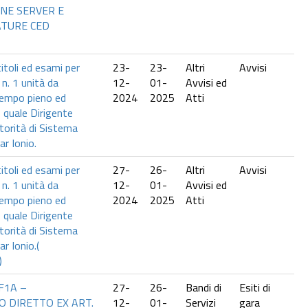
NE SERVER E
ATURE CED
itoli ed esami per
23-
23-
Altri
Avvisi
 n. 1 unità da
12-
01-
Avvisi ed
tempo pieno ed
2024
2025
Atti
 quale Dirigente
utorità di Sistema
ar Ionio.
itoli ed esami per
27-
26-
Altri
Avvisi
 n. 1 unità da
12-
01-
Avvisi ed
tempo pieno ed
2024
2025
Atti
 quale Dirigente
utorità di Sistema
r Ionio.(
)
F1A –
27-
26-
Bandi di
Esiti di
 DIRETTO EX ART.
12-
01-
Servizi
gara