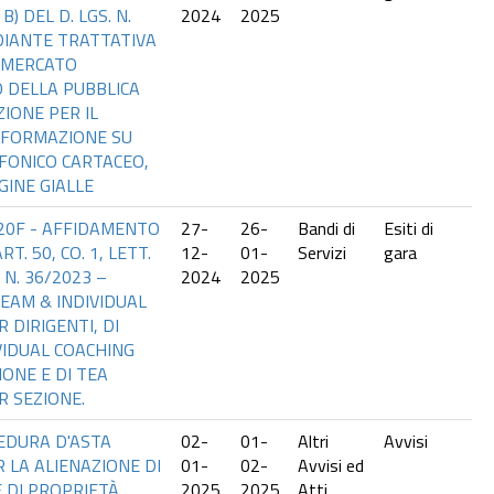
B) DEL D. LGS. N.
2024
2025
DIANTE TRATTATIVA
 MERCATO
 DELLA PUBBLICA
IONE PER IL
INFORMAZIONE SU
FONICO CARTACEO,
GINE GIALLE
220F - AFFIDAMENTO
27-
26-
Bandi di
Esiti di
T. 50, CO. 1, LETT.
12-
01-
Servizi
gara
. N. 36/2023 –
2024
2025
TEAM & INDIVIDUAL
 DIRIGENTI, DI
VIDUAL COACHING
IONE E DI TEA
R SEZIONE.
EDURA D'ASTA
02-
01-
Altri
Avvisi
 LA ALIENAZIONE DI
01-
02-
Avvisi ed
E DI PROPRIETÀ
2025
2025
Atti