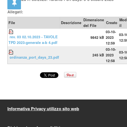
Allegati:
Dimensione
Modi
File
Descrizione
Creato
del File
il
03-10-
03-1
rev. 03 02.10.2023 - TAVOLE
9842 kB
2023
12:5
TPD 2023-generale a-b 4.pdf
12:59
03-10-
03-1
245 kB
2023
ordinanza_port_days_23.pdf
12:5
12:58
Informativa Privacy utilizzo sito web