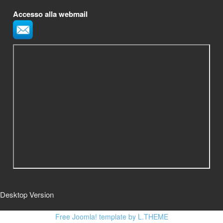
Accesso alla webmail
Desktop Version
Free Joomla! template by L.THEME