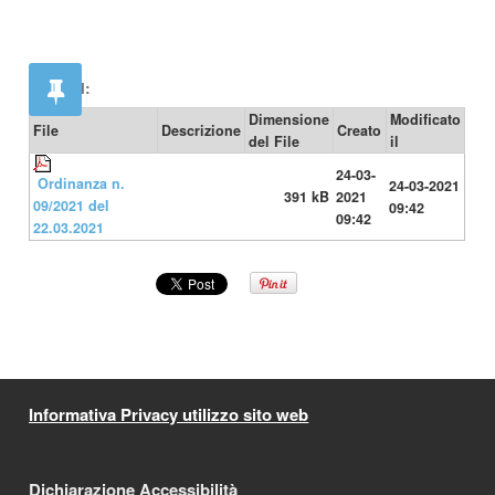
Allegati:
Dimensione
Modificato
File
Descrizione
Creato
del File
il
24-03-
Ordinanza n.
24-03-2021
391 kB
2021
09/2021 del
09:42
09:42
22.03.2021
Informativa Privacy utilizzo sito web
Dichiarazione Accessibilità