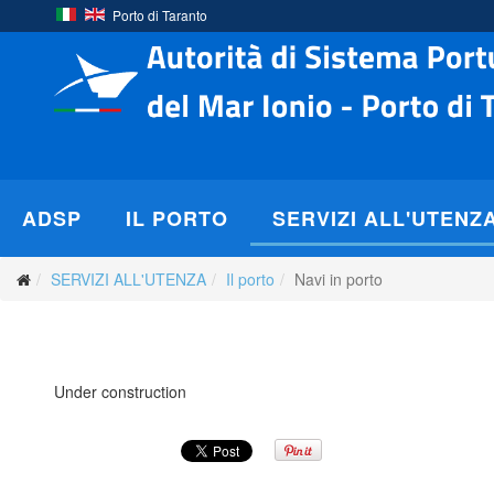
Porto di Taranto
ADSP
IL PORTO
SERVIZI ALL'UTENZ
SERVIZI ALL'UTENZA
Il porto
Navi in porto
Under construction