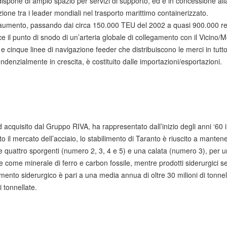
dispone di ampio spazio per servizi di supporto, ed è in concessione al
ne tra i leader mondiali nel trasporto marittimo containerizzato.
aumento, passando dai circa 150.000 TEU del 2002 a quasi 900.000 reg
sce il punto di snodo di un’arteria globale di collegamento con il Vicino
 cinque linee di navigazione feeder che distribuiscono le merci in tutto
tendenzialmente in crescita, è costituito dalle importazioni/esportazioni.
d acquisito dal Gruppo RIVA, ha rappresentato dall’inizio degli anni ‘60
to il mercato dell’acciaio, lo stabilimento di Taranto è riuscito a manten
sione quattro sporgenti (numero 2, 3, 4 e 5) e una calata (numero 3), pe
ome minerale di ferro e carbon fossile, mentre prodotti siderurgici sem
ento siderurgico è pari a una media annua di oltre 30 milioni di tonnella
 tonnellate.