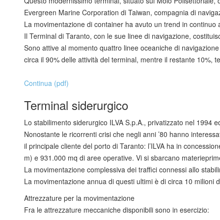
Questo modernissimo terminal, situato sul Molo Polisettoriale, 
Evergreen Marine Corporation di Taiwan, compagnia di navigazio
La movimentazione di container ha avuto un trend in continuo 
Il Terminal di Taranto, con le sue linee di navigazione, costitui
Sono attive al momento quattro linee oceaniche di navigazione e
circa il 90% delle attività del terminal, mentre il restante 10%, 
Continua (pdf)
Terminal siderurgico
Lo stabilimento siderurgico ILVA S.p.A., privatizzato nel 1994 e
Nonostante le ricorrenti crisi che negli anni ’80 hanno interessa
il principale cliente del porto di Taranto: l’ILVA ha in conces
m) e 931.000 mq di aree operative. Vi si sbarcano materieprime c
La movimentazione complessiva dei traffici connessi allo stabilim
La movimentazione annua di questi ultimi è di circa 10 milioni di
Attrezzature per la movimentazione
Fra le attrezzature meccaniche disponibili sono in esercizio: