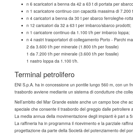
n 6 scaricatori a benna da 42 a 63 t di portata per sbarc
n 1 scaricatore continuo con capacità massima di 7.200 t/
n 4 caricatori a benna da 30 t per sbarco ferroleghe-rot
n 12 caricatori da 32 a 63 t per imbarco/sbarco prodotti;
n 1 caricatore continuo da 1.100 t/h per imbarco loppa;
n 4 nastri trasportatori di collegamento Porto - Parchi ma
2 da 3.600 t/h per minerale (1.800 t/h per fossile)
1 da 7.200 t/h per minerale (3.600 t/h per fossile)
1 nastro loppa da 1.100 t/h.
Terminal petrolifero
ENI S.p.A. ha in concessione un pontile lungo 560 m, con un fronte
trasbordo avviene mediante un sistema di condutture che collegan
Nell’ambito del Mar Grande esiste anche un campo boe che accogli
speciale che consente il trasbordo del greggio dalle petroliere 
La media annua della movimentazione degli impianti è pari a 5/5,
La raffineria ha in programma il ricevimento e la parziale raffin
progettazione da parte della Società del potenziamento del pontile