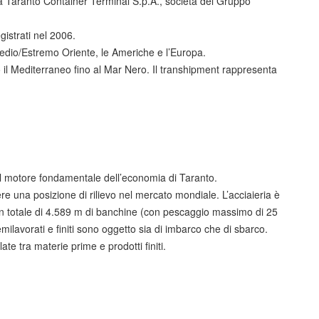
la Taranto Container Terminal S.p.A., società del Gruppo
istrati nel 2006.
/Medio/Estremo Oriente, le Americhe e l’Europa.
 il Mediterraneo fino al Mar Nero. Il transhipment rappresenta
 il motore fondamentale dell’economia di Taranto.
ere una posizione di rilievo nel mercato mondiale. L’acciaieria è
r un totale di 4.589 m di banchine (con pescaggio massimo di 25
ilavorati e finiti sono oggetto sia di imbarco che di sbarco.
te tra materie prime e prodotti finiti.