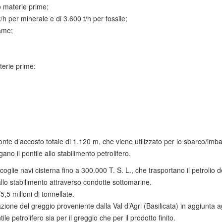
o materie prime;
h per minerale e di 3.600 t/h per fossile;
tame;
terie prime:
 d’accosto totale di 1.120 m, che viene utilizzato per lo sbarco/imbarco d
o il pontile allo stabilimento petrolifero.
e navi cisterna fino a 300.000 T. S. L., che trasportano il petrolio dest
allo stabilimento attraverso condotte sottomarine.
5 milioni di tonnellate.
azione del greggio proveniente dalla Val d’Agri (Basilicata) in aggiunta a
 petrolifero sia per il greggio che per il prodotto finito.