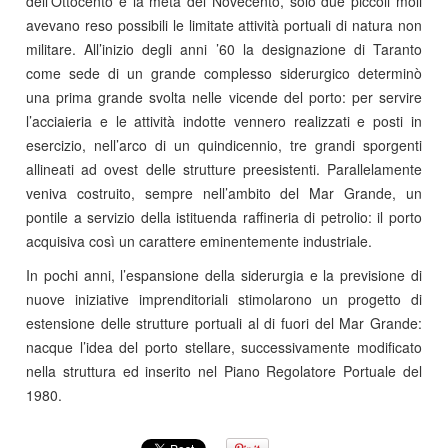
dell’Ottocento e la metà del Novecento, solo due piccoli moli
avevano reso possibili le limitate attività portuali di natura non
militare. All’inizio degli anni ’60 la designazione di Taranto
come sede di un grande complesso siderurgico determinò
una prima grande svolta nelle vicende del porto: per servire
l’acciaieria e le attività indotte vennero realizzati e posti in
esercizio, nell’arco di un quindicennio, tre grandi sporgenti
allineati ad ovest delle strutture preesistenti. Parallelamente
veniva costruito, sempre nell’ambito del Mar Grande, un
pontile a servizio della istituenda raffineria di petrolio: il porto
acquisiva così un carattere eminentemente industriale.
In pochi anni, l’espansione della siderurgia e la previsione di
nuove iniziative imprenditoriali stimolarono un progetto di
estensione delle strutture portuali al di fuori del Mar Grande:
nacque l’idea del porto stellare, successivamente modificato
nella struttura ed inserito nel Piano Regolatore Portuale del
1980.