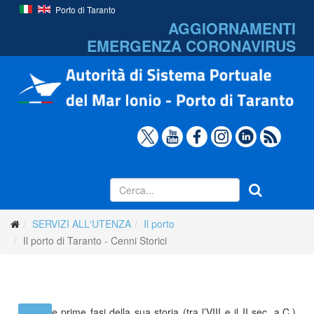
Porto di Taranto
AGGIORNAMENTI
EMERGENZA
CORONAVIRUS
SERVIZI ALL'UTENZA
Il porto
Il porto di Taranto - Cenni Storici
Sin dalle prime fasi della sua storia (tra l’VIII e il II sec. a.C.)