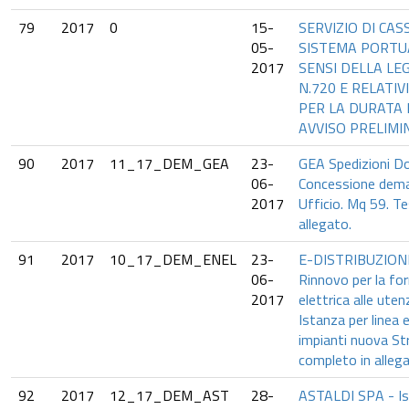
79
2017
0
15-
SERVIZIO DI CAS
05-
SISTEMA PORTUA
2017
SENSI DELLA LE
N.720 E RELATIV
PER LA DURATA D
AVVISO PRELIMI
90
2017
11_17_DEM_GEA
23-
GEA Spedizioni Do
06-
Concessione dema
2017
Ufficio. Mq 59. T
allegato.
91
2017
10_17_DEM_ENEL
23-
E-DISTRIBUZIONE 
06-
Rinnovo per la for
2017
elettrica alle ute
Istanza per linea e
impianti nuova St
completo in allega
92
2017
12_17_DEM_AST
28-
ASTALDI SPA - Ist