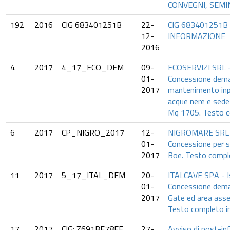
CONVEGNI, SEMIN
192
2016
CIG 683401251B
22-
CIG 683401251B 
12-
INFORMAZIONE
2016
4
2017
4_17_ECO_DEM
09-
ECOSERVIZI SRL - 
01-
Concessione dema
2017
mantenimento inp
acque nere e sede 
Mq 1705. Testo co
6
2017
CP_NIGRO_2017
12-
NIGROMARE SRL - 
01-
Concessione per s
2017
Boe. Testo comple
11
2017
5_17_ITAL_DEM
20-
ITALCAVE SPA - I
01-
Concessione deman
2017
Gate ed area asse
Testo completo in
17
2017
CIG: Z691BF78EF
27-
Avviso di post-in