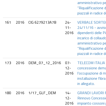
amministrativo per
“Riqualificazione d
piazzali in radice 
161
2016
CIG 6279213A7B
24-
VERBALE SORTE
11-
24/11/16 - avviso
2016
dipendenti delle 
incarico di collaud
amministrativo per
“Riqualificazione d
piazzali in radice 
173
2016
DEM_07_12_2016
07-
TELECOM ITALIA S
12-
concessione dema
2016
l'occupazione di 
installazione fibr
in allegato.
180
2016
1/17_GLF_DEM
14-
GRANDI LAVORI 
12-
Rinnovo Concessi
2016
impianto cossoni 