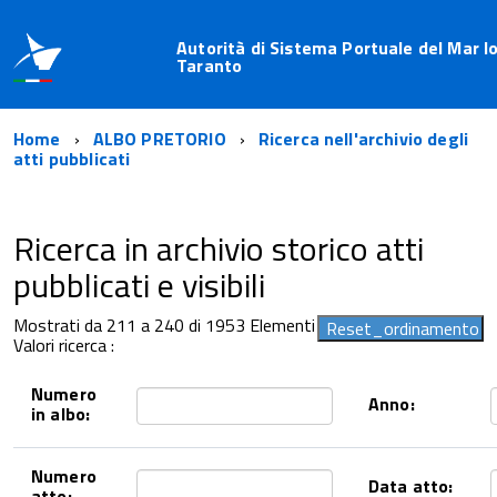
Autorità di Sistema Portuale del Mar Io
Taranto
Home
ALBO PRETORIO
Ricerca nell'archivio degli
atti pubblicati
Ricerca in archivio storico atti
pubblicati e visibili
Mostrati da 211 a 240 di 1953 Elementi
Valori ricerca :
Numero
Anno:
in albo:
Numero
Data atto:
atto: