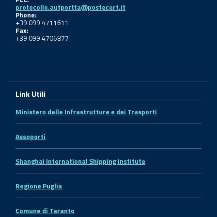
protocollo.autportta@postecert.it
Phone:
+39 099 4711611
Fax:
+39 099 4706877
Link Utili
Ministero delle Infrastrutture e dei Trasporti
Assoporti
Shanghai International Shipping Institute
Regione Puglia
Comune di Taranto