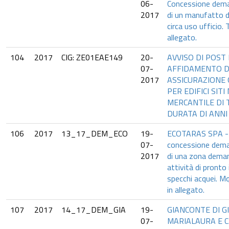
06-
Concessione deman
2017
di un manufatto 
circa uso ufficio.
allegato.
104
2017
CIG: ZE01EAE149
20-
AVVISO DI POST
07-
AFFIDAMENTO DE
2017
ASSICURAZIONE 
PER EDIFICI SIT
MERCANTILE DI 
DURATA DI ANNI
106
2017
13_17_DEM_ECO
19-
ECOTARAS SPA - I
07-
concessione deman
2017
di una zona demani
attività di pronto
specchi acquei. 
in allegato.
107
2017
14_17_DEM_GIA
19-
GIANCONTE DI 
07-
MARIALAURA E C.