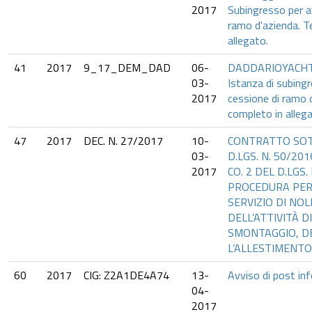
2017
Subingresso per a
ramo d'azienda. T
allegato.
41
2017
9_17_DEM_DAD
06-
DADDARIOYACHT.IT
03-
Istanza di subing
2017
cessione di ramo 
completo in allega
47
2017
DEC. N. 27/2017
10-
CONTRATTO SOTT
03-
D.LGS. N. 50/201
2017
CO. 2 DEL D.LGS.
PROCEDURA PER
SERVIZIO DI NO
DELL’ATTIVITÀ 
SMONTAGGIO, D
L’ALLESTIMENTO
60
2017
CIG: Z2A1DE4A74
13-
Avviso di post in
04-
2017