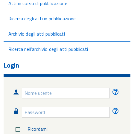
Atti in corso di pubblicazione
Ricerca degli atti in pubblicazione
Archivio degli atti pubblicati
Ricerca nell'archivio degli atti pubblicati
Login
Nome
Nome
utente
utente
diment
Password
Passw
diment
Ricordami