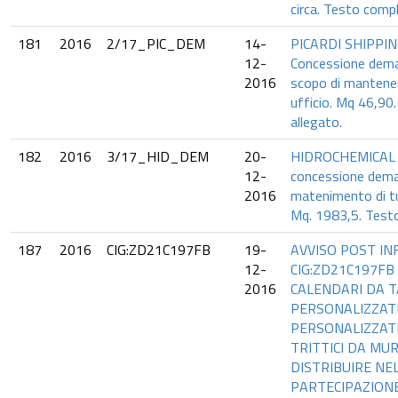
circa. Testo compl
181
2016
2/17_PIC_DEM
14-
PICARDI SHIPPIN
12-
Concessione deman
2016
scopo di mantener
ufficio. Mq 46,90
allegato.
182
2016
3/17_HID_DEM
20-
HIDROCHEMICAL S
12-
concessione deman
2016
matenimento di tub
Mq. 1983,5. Testo
187
2016
CIG:ZD21C197FB
19-
AVVISO POST IN
12-
CIG:ZD21C197FB
2016
CALENDARI DA 
PERSONALIZZATI
PERSONALIZZATI
TRITTICI DA MU
DISTRIBUIRE NE
PARTECIPAZIONE