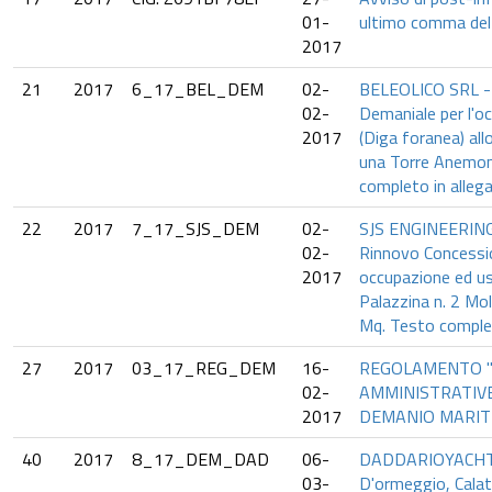
01-
ultimo comma del
2017
21
2017
6_17_BEL_DEM
02-
BELEOLICO SRL -
02-
Demaniale per l'o
2017
(Diga foranea) al
una Torre Anemom
completo in allega
22
2017
7_17_SJS_DEM
02-
SJS ENGINEERING 
02-
Rinnovo Concessi
2017
occupazione ed uso
Palazzina n. 2 Mol
Mq. Testo complet
27
2017
03_17_REG_DEM
16-
REGOLAMENTO 
02-
AMMINISTRATIVE
2017
DEMANIO MARIT
40
2017
8_17_DEM_DAD
06-
DADDARIOYACHT.
03-
D'ormeggio, Calata