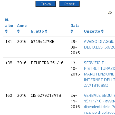
N.
albo
Anno
Data
N. atto
Oggetto
131
2016
67494427BB
29-
AVVISO DI AGGIU
09-
DEL D.LGS. 50/2
2016
138
2016
DELIBERA 361/16
17-
SERVIZIO DI
10-
RISTRUTTURAZI
2016
MANUTENZIONE 
INTERNET DELL’A
ZA71B10B8D
160
2016
CIG 6279213A7B
24-
VERBALE SEDUT
11-
15/11/16 - avviso
2016
dipendenti delle 
incarico di collaud