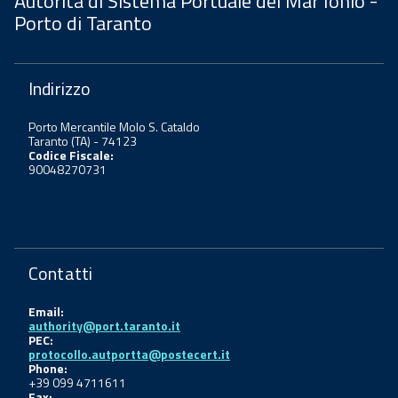
Autorità di Sistema Portuale del Mar Ionio -
Porto di Taranto
Indirizzo
Porto Mercantile Molo S. Cataldo
Taranto (TA) - 74123
Codice Fiscale:
90048270731
Contatti
Email:
authority@port.taranto.it
PEC:
protocollo.autportta@postecert.it
Phone:
+39 099 4711611
Fax: