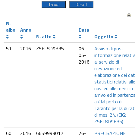
N.
albo
Anno
Data
N. atto
Oggetto
51
2016
Z5EL8D9B35
06-
Avviso di post
05-
informazione relati
2016
al servizio di
rilevazione ed
elaborazione dei dat
statistici relativi all
navi ed alle merci in
arrivo ed in partenz
al/dal porto di
Taranto per la dura
di mesi 24. (CIG:
Z5EL8D9B35)
60
2016
6659993017
26-
PRECISAZIONE