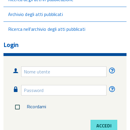
Archivio degli atti pubblicati
Ricerca nell'archivio degli atti pubblicati
Login
Nome
Nome
utente
utente
diment
Password
Passw
diment
Ricordami
ACCEDI