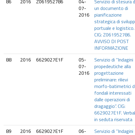
86
2016
Z061952786
04-
Servizio di stesura d
07-
un documento di
2016
pianificazione
strategica di svilup
portuale e logistico.
CIG: Z061952786.
AVVISO DI POST
INFORMAZIONE
88
2016
6629027E1F
05-
Servizio di “Indagini
07-
propedeutiche alla
2016
progettazione
preliminare: rilievi
morfo-batimetrici d
fondali interessati
dalle operazioni di
dragaggio”. CIG:
6629027E1F. Verbal
in seduta riservata
89
2016
6629027E1F
06-
Servizio di “Indagini