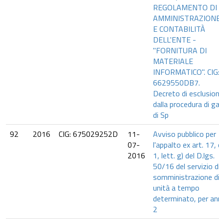
REGOLAMENTO DI
AMMINISTRAZION
E CONTABILITÀ
DELL'ENTE -
"FORNITURA DI
MATERIALE
INFORMATICO". CIG
6629550DB7.
Decreto di esclusio
dalla procedura di g
di Sp
92
2016
CIG: 675029252D
11-
Avviso pubblico per
07-
l'appalto ex art. 17, 
2016
1, lett. g) del D.lgs.
50/16 del servizio d
somministrazione di
unità a tempo
determinato, per an
2