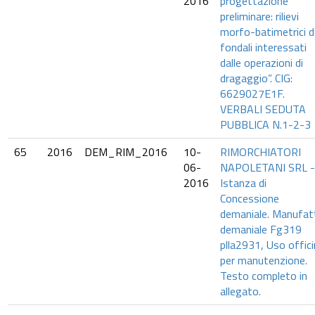
2016
progettazione
preliminare: rilievi
morfo-batimetrici d
fondali interessati
dalle operazioni di
dragaggio”. CIG:
6629027E1F.
VERBALI SEDUTA
PUBBLICA N.1-2-3
65
2016
DEM_RIM_2016
10-
RIMORCHIATORI
06-
NAPOLETANI SRL -
2016
Istanza di
Concessione
demaniale. Manufat
demaniale Fg319
plla2931, Uso offic
per manutenzione.
Testo completo in
allegato.