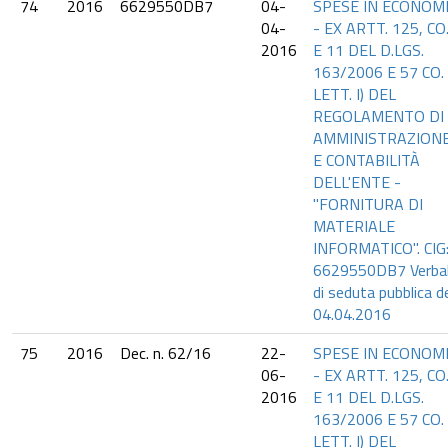
74
2016
6629550DB7
04-
SPESE IN ECONOM
04-
- EX ARTT. 125, CO.
2016
E 11 DEL D.LGS.
163/2006 E 57 CO. 
LETT. I) DEL
REGOLAMENTO DI
AMMINISTRAZION
E CONTABILITÀ
DELL'ENTE -
"FORNITURA DI
MATERIALE
INFORMATICO". CIG
6629550DB7 Verba
di seduta pubblica d
04.04.2016
75
2016
Dec. n. 62/16
22-
SPESE IN ECONOM
06-
- EX ARTT. 125, CO.
2016
E 11 DEL D.LGS.
163/2006 E 57 CO. 
LETT. I) DEL