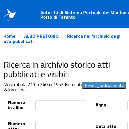
Autorità di Sistema Portuale del Mar Ioni
Porto di Taranto
Home
ALBO PRETORIO
Ricerca nell'archivio degli
atti pubblicati
Ricerca in archivio storico atti
pubblicati e visibili
Mostrati da 211 a 240 di 1952 Elementi
Valori ricerca :
Numero
Anno:
in albo:
Numero
Data atto:
atto: