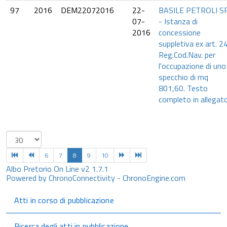
97
2016
DEM22072016
22-
BASILE PETROLI S
07-
- Istanza di
2016
concessione
suppletiva ex art. 2
Reg.Cod.Nav. per
l'occupazione di uno
specchio di mq
801,60. Testo
completo in allegato
6
7
8
9
10
Albo Pretorio On Line v2 1.7.1
Powered by ChronoConnectivity - ChronoEngine.com
Atti in corso di pubblicazione
Ricerca degli atti in pubblicazione