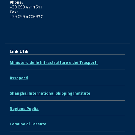
Phone:
+39 099 4711611
Fax:
+39 099 4706877
Link Utili
Ministero delle Infrastrutture e dei Trasporti
Assoporti
Shanghai International Shipping Institute
Regione Puglia
Comune di Taranto