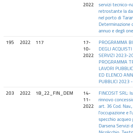
2022
servizi tecnico-na
retrostante la da
nel porto di Tara
Determinazione 
annuo e degli oner
195
2022
117
17-
PROGRAMMA BI
10-
DEGLI ACQUISTI 
2022
SERVIZI 2023-2
PROGRAMMA TR
LAVORI PUBBLIC
ED ELENCO ANN
PUBBLICI 2023 
203
2022
18_22_FIN_DEM
14-
FINCOSIT SRL: Is
11-
rinnovo concessio
2022
art. 36 Cod. Nav.,
l'occupazione e l'
specchio acqueo 
Darsena Servizi d
Nicolicchio. Test