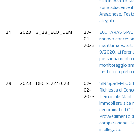
sita in località M
zona adiacente il
Aragonese. Test
allegato.
21
2023
3_23_ECO_DEM
27-
ECOTARAS SPA: 
01-
rinnovo concessi
2023
marittima ex art.
9/2020, afferen
posizionamento d
monitoraggio amb
Testo completo i
29
2023
DEC N. 22/2023
07-
SIR Spa/M-LOG Ital
02-
Richiesta di Con
2023
Demaniale Maritt
immobiliare sita ne
denominato LOTT
Provvedimento d
comparazione. T
in allegato.