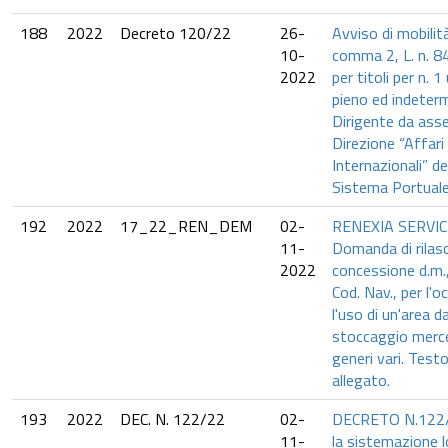
188
2022
Decreto 120/22
26-
Avviso di mobilità
10-
comma 2, L. n. 84
2022
per titoli per n. 
pieno ed indeterm
Dirigente da asse
Direzione “Affari
Internazionali” de
Sistema Portuale 
192
2022
17_22_REN_DEM
02-
RENEXIA SERVIC
11-
Domanda di rilas
2022
concessione d.m.,
Cod. Nav., per l'
l'uso di un'area da
stoccaggio merce
generi vari. Test
allegato.
193
2022
DEC. N. 122/22
02-
DECRETO N.122/2
11-
la sistemazione l