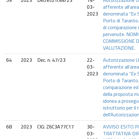
59
2023
Decreto n.44/23
14-
Autorizzazione U
03-
afferente all'are
2023
denominata "Ex S
Porto di Taranto
di comparazione 
pervenute. NOM
COMMISSIONE D
VALUTAZIONE.
64
2023
Dec. n. 47/23
22-
Autorizzazione U
03-
afferente all’are
2023
denominata “Ex S
Porto di Taranto.
comparazione ed 
della proposta 
idonea a proseguir
istruttorio per il r
dell’Autorizzazio
68
2023
CIG: Z6C3A77C17
30-
AVVISO ESITO 
03-
TRATTATIVA DI