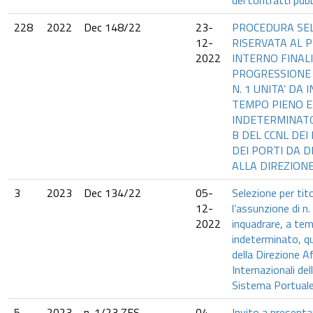
dei contratti pubbl
228
2022
Dec 148/22
23-
PROCEDURA SE
12-
RISERVATA AL 
2022
INTERNO FINAL
PROGRESSIONE 
N. 1 UNITA’ DA
TEMPO PIENO 
INDETERMINAT
B DEL CCNL DEI
DEI PORTI DA 
ALLA DIREZIONE
3
2023
Dec 134/22
05-
Selezione per tit
12-
l’assunzione di n.
2022
inquadrare, a te
indeterminato, qu
della Direzione Af
Internazionali del
Sistema Portuale 
5
2023
n. 1/23 ZES
04-
Invito a presenta