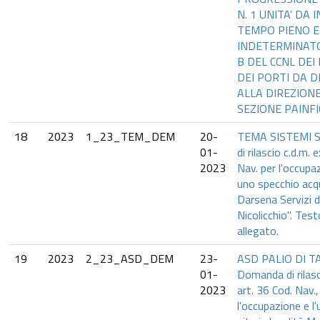
N. 1 UNITA’ DA
TEMPO PIENO 
INDETERMINAT
B DEL CCNL DEI
DEI PORTI DA 
ALLA DIREZIONE
SEZIONE PAINFI
18
2023
1_23_TEM_DEM
20-
TEMA SISTEMI 
01-
di rilascio c.d.m. 
2023
Nav. per l'occupaz
uno specchio acq
Darsena Servizi d
Nicolicchio". Tes
allegato.
19
2023
2_23_ASD_DEM
23-
ASD PALIO DI T
01-
Domanda di rilasc
2023
art. 36 Cod. Nav.,
l'occupazione e l'