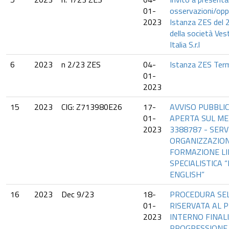
01-
osservazioni/oppo
2023
Istanza ZES del
della società Ves
Italia S.r.l
6
2023
n 2/23 ZES
04-
Istanza ZES Term
01-
2023
15
2023
CIG: Z713980E26
17-
AVVISO PUBBLI
01-
APERTA SUL ME
2023
3388787 - SERVI
ORGANIZZAZION
FORMAZIONE LI
SPECIALISTICA 
ENGLISH”
16
2023
Dec 9/23
18-
PROCEDURA SE
01-
RISERVATA AL 
2023
INTERNO FINAL
PROGRESSIONE 