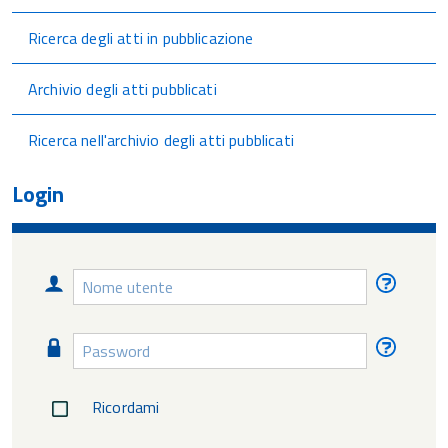
Ricerca degli atti in pubblicazione
Archivio degli atti pubblicati
Ricerca nell'archivio degli atti pubblicati
Login
Nome
Nome
utente
utente
diment
Password
Passw
diment
Ricordami