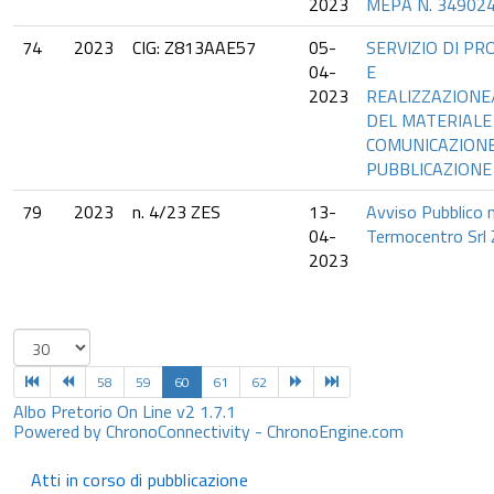
2023
MEPA N. 34902
74
2023
CIG: Z813AAE57
05-
SERVIZIO DI P
04-
E
2023
REALIZZAZION
DEL MATERIALE
COMUNICAZIONE
PUBBLICAZIONE
79
2023
n. 4/23 ZES
13-
Avviso Pubblico n
04-
Termocentro Srl
2023
58
59
60
61
62
Albo Pretorio On Line v2 1.7.1
Powered by ChronoConnectivity - ChronoEngine.com
Atti in corso di pubblicazione