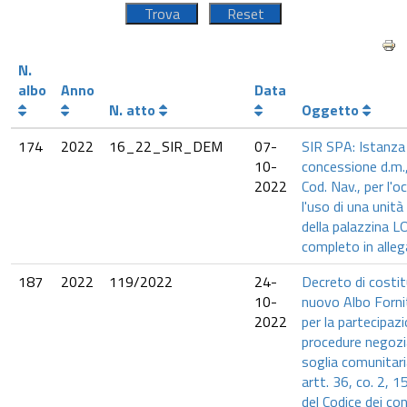
N.
albo
Anno
Data
N. atto
Oggetto
174
2022
16_22_SIR_DEM
07-
SIR SPA: Istanza d
10-
concessione d.m.,
2022
Cod. Nav., per l'
l'uso di una unità
della palazzina 
completo in alleg
187
2022
119/2022
24-
Decreto di costit
10-
nuovo Albo Forni
2022
per la partecipazi
procedure negoz
soglia comunitaria
artt. 36, co. 2, 1
del Codice dei con