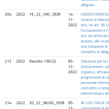
allegato.
204
2022
19_22_HID_DEM
14-
HIDROCHEMICAL 
11-
Istanza di rilasc
2022
d.m., ex art. 36 C
l'occupazione e l'
d.m. ed antistan
acqueo, allo sco
una tubazione di 
completo in alleg
212
2022
Decreto 136/22
05-
Selezione per la c
12-
(tre) posizioni, v
2022
organica, attrav
progressioni di ca
personale intern
contratto a tem
indeterminato de
214
2022
20_22_MLOG_DEM
05-
M-LOG ITALIA SR
12-
concorrente di ril