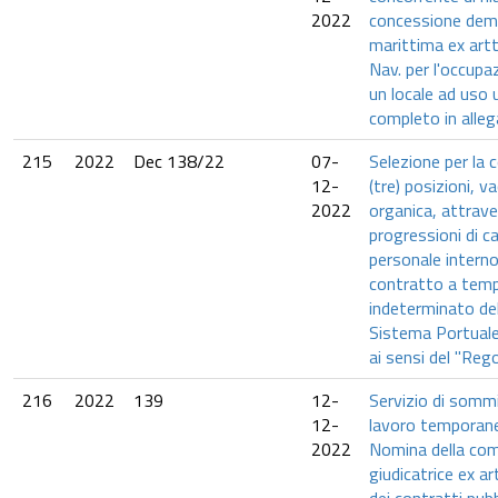
2022
concessione dem
marittima ex artt
Nav. per l'occupaz
un locale ad uso 
completo in alleg
215
2022
Dec 138/22
07-
Selezione per la c
12-
(tre) posizioni, v
2022
organica, attrav
progressioni di ca
personale intern
contratto a tem
indeterminato del
Sistema Portuale
ai sensi del "Re
216
2022
139
12-
Servizio di sommi
12-
lavoro temporaneo
2022
Nomina della co
giudicatrice ex ar