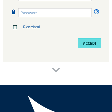
diment
Password
Passw
diment
Ricordami
ACCEDI