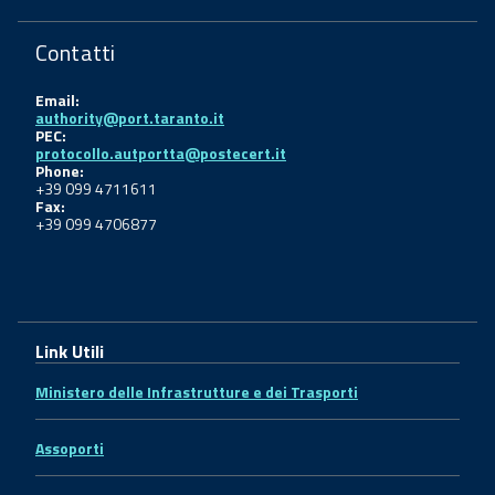
Contatti
Email:
authority@port.taranto.it
PEC:
protocollo.autportta@postecert.it
Phone:
+39 099 4711611
Fax:
+39 099 4706877
Link Utili
Ministero delle Infrastrutture e dei Trasporti
Assoporti