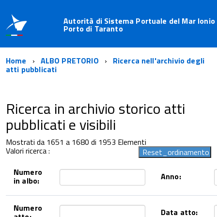
Autorità di Sistema Portuale del Mar Ionio 
Porto di Taranto
Home
ALBO PRETORIO
Ricerca nell'archivio degli
atti pubblicati
Ricerca in archivio storico atti
pubblicati e visibili
Mostrati da 1651 a 1680 di 1953 Elementi
Valori ricerca :
Numero
Anno:
in albo:
Numero
Data atto:
atto: