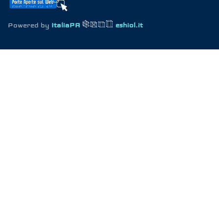
Powered by
ItaliaPA
eshiol.it