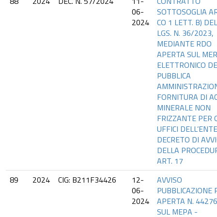
88
2024
DEC. N. 57/2024
11-
CONTRATTO
06-
SOTTOSOGLIA AR
2024
CO 1 LETT. B) DEL
LGS. N. 36/2023,
MEDIANTE RDO
APERTA SUL ME
ELETTRONICO D
PUBBLICA
AMMINISTRAZIO
FORNITURA DI A
MINERALE NON
FRIZZANTE PER G
UFFICI DELL’ENTE
DECRETO DI AVV
DELLA PROCEDU
ART. 17
89
2024
CIG: B211F34426
12-
AVVISO
06-
PUBBLICAZIONE 
2024
APERTA N. 4427
SUL MEPA -