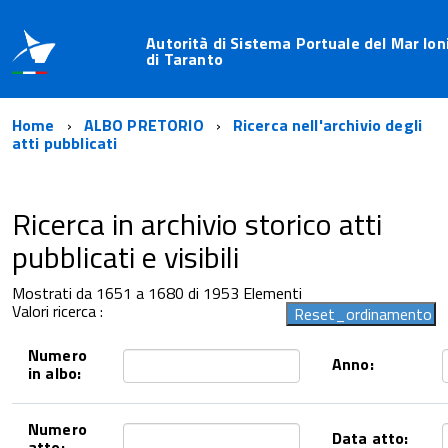
Autorità di Sistema Portuale del Mar Ion
di Taranto
Home
ALBO PRETORIO
Ricerca nell'archivio degli
atti pubblicati
Ricerca in archivio storico atti
pubblicati e visibili
Mostrati da 1651 a 1680 di 1953 Elementi
Valori ricerca :
Numero
Anno:
in albo:
Numero
Data atto:
atto: