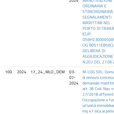
2024
MANUTENZIONE
ORDINARIA E
STRAORDINARIA 
SEGNALAMENTI
MARITTIMI NEL
PORTO DI TARAN
(CUP:
D59H2300005000
CIG B0511EB50C).
DELIBERA DI
AGGIUDICAZIONE
N.207 DEL 27.06.
100
2024
17_24_MLO_DEM
03-
M-LOG SRL: Dom
07-
di rinnovo conces
2024
demaniale maritti
art. 36 Cod. Nav. n
27/2018 afferent
l'occupazione e l'u
un'unità immobiliar
mq 47 sita al prim