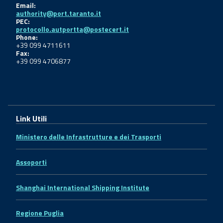
Email:
authority@port.taranto.it
PEC:
protocollo.autportta@postecert.it
Phone:
+39 099 4711611
Fax:
+39 099 4706877
Link Utili
Ministero delle Infrastrutture e dei Trasporti
Assoporti
Shanghai International Shipping Institute
Regione Puglia