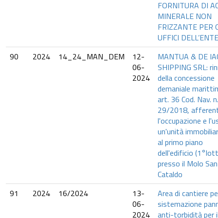
FORNITURA DI A
MINERALE NON
FRIZZANTE PER G
UFFICI DELL’ENT
90
2024
14_24_MAN_DEM
12-
MANTUA & DE I
06-
SHIPPING SRL: ri
2024
della concessione
demaniale maritti
art. 36 Cod. Nav. n
29/2018, afferen
l'occupazione e l'u
un'unità immobiliar
al primo piano
dell'edificio (1°lot
presso il Molo San
Cataldo
91
2024
16/2024
13-
Area di cantiere pe
06-
sistemazione pan
2024
anti-torbidità per i