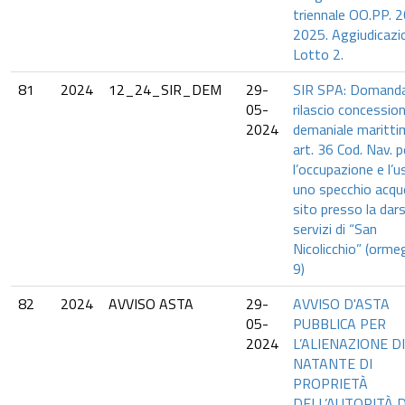
triennale OO.PP. 
2025. Aggiudicazi
Lotto 2.
81
2024
12_24_SIR_DEM
29-
SIR SPA: Domanda
05-
rilascio concessio
2024
demaniale maritti
art. 36 Cod. Nav. p
l’occupazione e l’u
uno specchio acq
sito presso la dar
servizi di “San
Nicolicchio” (orme
9)
82
2024
AVVISO ASTA
29-
AVVISO D'ASTA
05-
PUBBLICA PER
2024
L’ALIENAZIONE DI
NATANTE DI
PROPRIETÀ
DELL’AUTORITÀ D