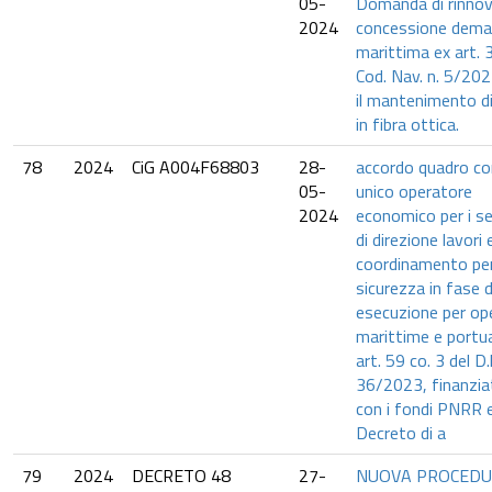
05-
Domanda di rinno
2024
concessione dema
marittima ex art. 
Cod. Nav. n. 5/202
il mantenimento d
in fibra ottica.
78
2024
CiG A004F68803
28-
accordo quadro co
05-
unico operatore
2024
economico per i se
di direzione lavori 
coordinamento per
sicurezza in fase d
esecuzione per op
marittime e portua
art. 59 co. 3 del D.
36/2023, finanzia
con i fondi PNRR 
Decreto di a
79
2024
DECRETO 48
27-
NUOVA PROCED