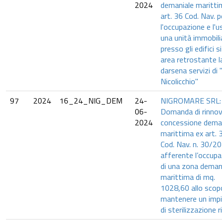
2024
demaniale maritti
art. 36 Cod. Nav. p
l'occupazione e l'u
una unità immobili
presso gli edifici si
area retrostante l
darsena servizi di 
Nicolicchio"
97
2024
16_24_NIG_DEM
24-
NIGROMARE SRL:
06-
Domanda di rinno
2024
concessione dema
marittima ex art. 
Cod. Nav. n. 30/2
afferente l’occup
di una zona deman
marittima di mq.
1028,60 allo scop
mantenere un imp
di sterilizzazione ri