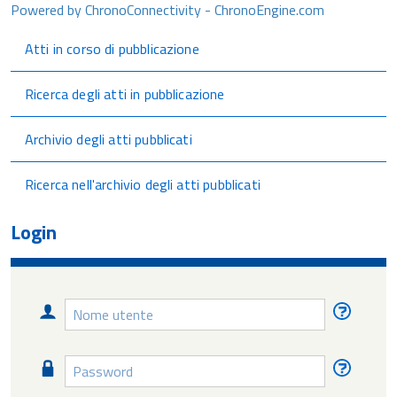
Powered by ChronoConnectivity - ChronoEngine.com
Atti in corso di pubblicazione
Ricerca degli atti in pubblicazione
Archivio degli atti pubblicati
Ricerca nell'archivio degli atti pubblicati
Login
Nome
Nome
utente
utente
diment
Password
Passw
diment