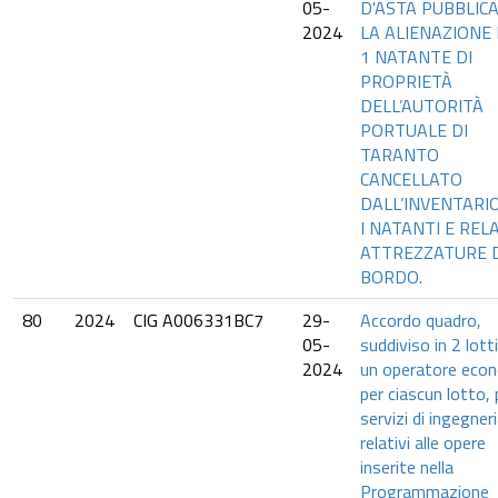
05-
D'ASTA PUBBLIC
2024
LA ALIENAZIONE D
1 NATANTE DI
PROPRIETÀ
DELL’AUTORITÀ
PORTUALE DI
TARANTO
CANCELLATO
DALL’INVENTARI
I NATANTI E REL
ATTREZZATURE 
BORDO.
80
2024
CIG A006331BC7
29-
Accordo quadro,
05-
suddiviso in 2 lott
2024
un operatore eco
per ciascun lotto, 
servizi di ingegner
relativi alle opere
inserite nella
Programmazione