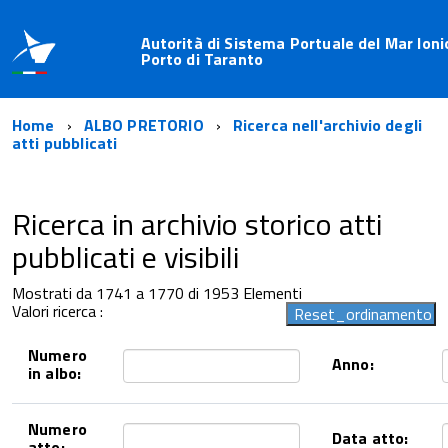
Autorità di Sistema Portuale del Mar Ioni
Porto di Taranto
Home
ALBO PRETORIO
Ricerca nell'archivio degli
atti pubblicati
Ricerca in archivio storico atti
pubblicati e visibili
Mostrati da 1741 a 1770 di 1953 Elementi
Valori ricerca :
Numero
Anno:
in albo:
Numero
Data atto:
atto: