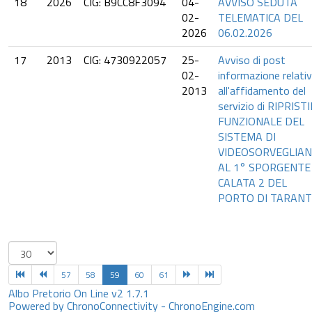
18
2026
CIG: B9CC8F3094
04-
AVVISO SEDUTA
02-
TELEMATICA DEL
2026
06.02.2026
17
2013
CIG: 4730922057
25-
Avviso di post
02-
informazione relati
2013
all'affidamento del
servizio di RIPRIST
FUNZIONALE DEL
SISTEMA DI
VIDEOSORVEGLIA
AL 1° SPORGENTE
CALATA 2 DEL
PORTO DI TARAN
57
58
59
60
61
Albo Pretorio On Line v2 1.7.1
Powered by ChronoConnectivity - ChronoEngine.com