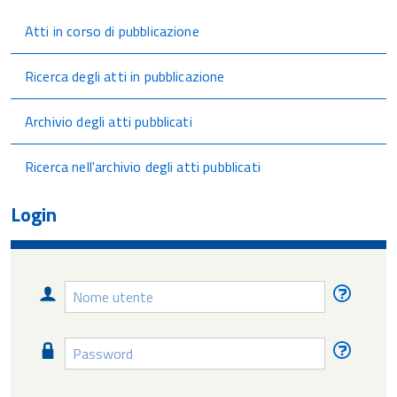
Atti in corso di pubblicazione
Ricerca degli atti in pubblicazione
Archivio degli atti pubblicati
Ricerca nell'archivio degli atti pubblicati
Login
Nome
Nome
utente
utente
diment
Password
Passw
diment