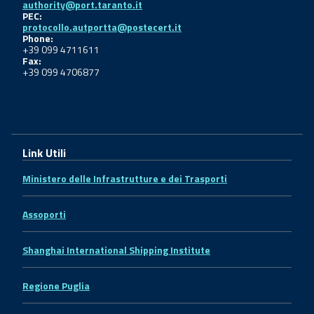
authority@port.taranto.it
PEC:
protocollo.autportta@postecert.it
Phone:
+39 099 4711611
Fax:
+39 099 4706877
Link Utili
Ministero delle Infrastrutture e dei Trasporti
Assoporti
Shanghai International Shipping Institute
Regione Puglia