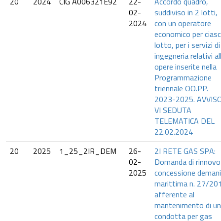
20
2024
CIG A006321E92
22-
Accordo quadro,
02-
suddiviso in 2 lotti,
2024
con un operatore
economico per cias
lotto, per i servizi di
ingegneria relativi al
opere inserite nella
Programmazione
triennale OO.PP.
2023-2025. AVVIS
VI SEDUTA
TELEMATICA DEL
22.02.2024
20
2025
1_25_2IR_DEM
26-
2I RETE GAS SPA:
02-
Domanda di rinnovo
2025
concessione demani
marittima n. 27/20
afferente al
mantenimento di u
condotta per gas