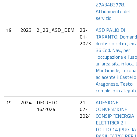
Z7A34B3778.
Affidamento del
servizio.
19
2023
2_23_ASD_DEM
23-
ASD PALIO DI
01-
TARANTO: Domand
2023
di rilascio c.d.m., ex 
36 Cod. Nav., per
l'occupazione e l'uso
un'area sita in locali
Mar Grande, in zona
adiacente il Castello
Aragonese. Testo
completo in allegato
19
2024
DECRETO
21-
ADESIONE
16/2024
02-
CONVENZIONE
2024
CONSIP “ENERGIA
ELETTRICA 21 –
LOTTO 14 (PUGLIA
BASILICATA)” PER 