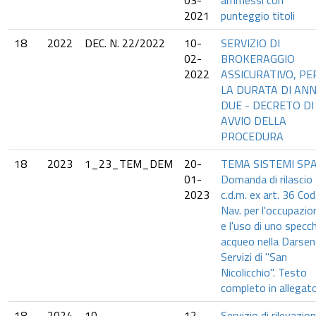
03-
ammessi con
2021
punteggio titoli
18
2022
DEC. N. 22/2022
10-
SERVIZIO DI
02-
BROKERAGGIO
2022
ASSICURATIVO, PE
LA DURATA DI ANN
DUE - DECRETO DI
AVVIO DELLA
PROCEDURA
18
2023
1_23_TEM_DEM
20-
TEMA SISTEMI SPA
01-
Domanda di rilascio
2023
c.d.m. ex art. 36 Cod
Nav. per l'occupazio
e l'uso di uno specc
acqueo nella Darsen
Servizi di "San
Nicolicchio". Testo
completo in allegato
18
2024
10
12-
Servizio di rilevazion