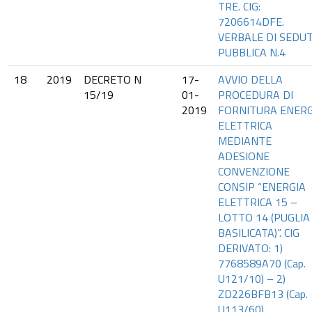
TRE. CIG:
7206614DFE.
VERBALE DI SEDU
PUBBLICA N.4
18
2019
DECRETO N
17-
AVVIO DELLA
15/19
01-
PROCEDURA DI
2019
FORNITURA ENERG
ELETTRICA
MEDIANTE
ADESIONE
CONVENZIONE
CONSIP “ENERGIA
ELETTRICA 15 –
LOTTO 14 (PUGLIA
BASILICATA)”. CIG
DERIVATO: 1)
7768589A70 (Cap.
U121/10) – 2)
ZD226BFB13 (Cap.
U113/60).