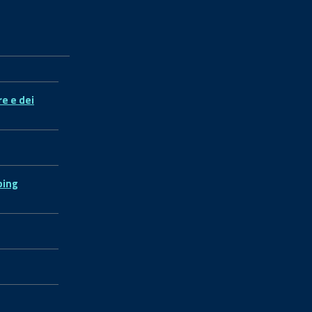
re e dei
ping