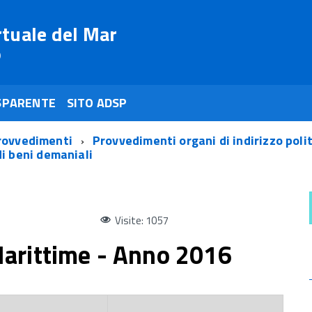
rtuale del Mar
o
SPARENTE
SITO ADSP
rovvedimenti
Provvedimenti organi di indirizzo poli
di beni demaniali
Visite: 1057
arittime - Anno 2016