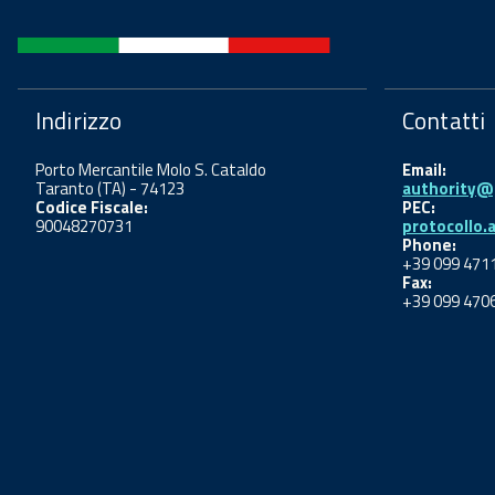
Indirizzo
Contatti
Porto Mercantile Molo S. Cataldo
Email:
Taranto (TA) - 74123
authority@p
Codice Fiscale:
PEC:
90048270731
protocollo.
Phone:
+39 099 471
Fax:
+39 099 470