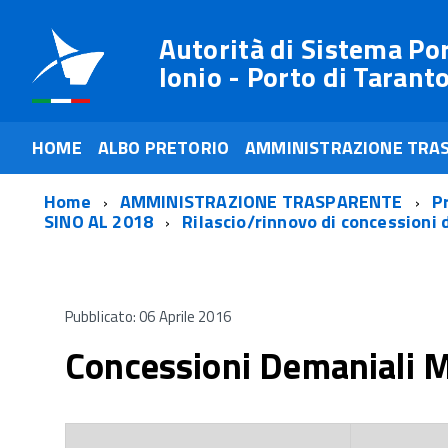
Autorità di Sistema Po
Ionio - Porto di Tarant
HOME
ALBO PRETORIO
AMMINISTRAZIONE TRA
Home
AMMINISTRAZIONE TRASPARENTE
P
SINO AL 2018
Rilascio/rinnovo di concessioni 
Pubblicato: 06 Aprile 2016
Concessioni Demaniali M