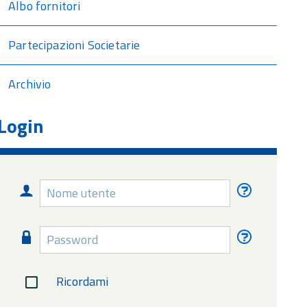
Albo fornitori
Partecipazioni Societarie
Archivio
Login
Nome
Nome
utente
utente
dimentica
Password
Password
dimentica
Ricordami