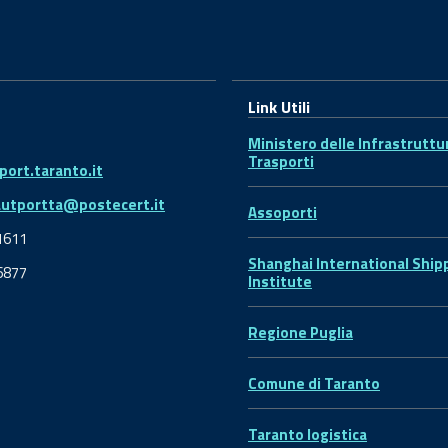
Link Utili
Ministero delle Infrastruttu
Trasporti
ort.taranto.it
autportta@postecert.it
Assoporti
1611
Shanghai International Ship
6877
Institute
Regione Puglia
Comune di Taranto
Taranto logistica