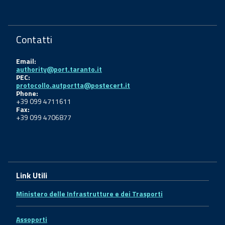
Contatti
Email:
authority@port.taranto.it
PEC:
protocollo.autportta@postecert.it
Phone:
+39 099 4711611
Fax:
+39 099 4706877
Link Utili
Ministero delle Infrastrutture e dei Trasporti
Assoporti