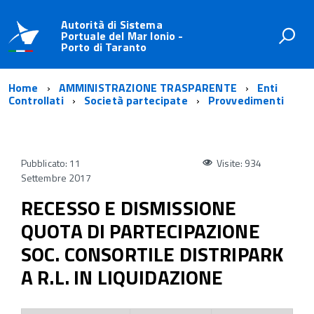
Autorità di Sistema
Portuale del Mar Ionio -
Porto di Taranto
Home
AMMINISTRAZIONE TRASPARENTE
Enti
Controllati
Società partecipate
Provvedimenti
Pubblicato: 11
Visite: 934
Settembre 2017
RECESSO E DISMISSIONE
QUOTA DI PARTECIPAZIONE
SOC. CONSORTILE DISTRIPARK
A R.L. IN LIQUIDAZIONE