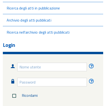
Ricerca degli atti in pubblicazione
Archivio degli atti pubblicati
Ricerca nell'archivio degli atti pubblicati
Login
Nome
Nome
utente
utente
diment
Password
Passw
diment
Ricordami