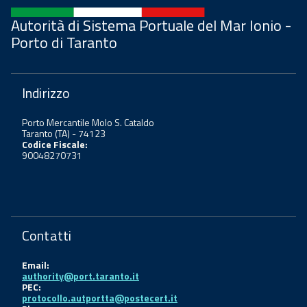
Autorità di Sistema Portuale del Mar Ionio -
Porto di Taranto
Indirizzo
Porto Mercantile Molo S. Cataldo
Taranto (TA) - 74123
Codice Fiscale:
90048270731
Contatti
Email:
authority@port.taranto.it
PEC:
protocollo.autportta@postecert.it