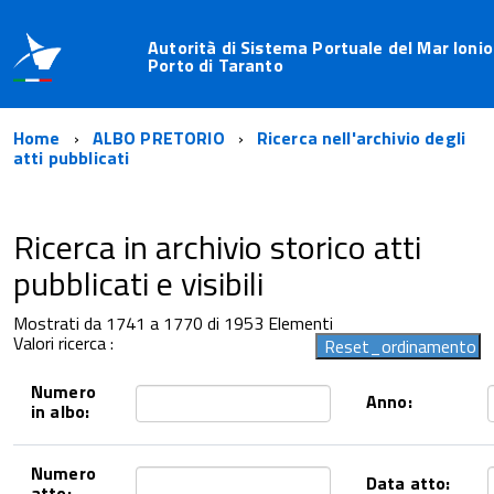
Autorità di Sistema Portuale del Mar Ionio
Porto di Taranto
Home
ALBO PRETORIO
Ricerca nell'archivio degli
atti pubblicati
Ricerca in archivio storico atti
pubblicati e visibili
Mostrati da 1741 a 1770 di 1953 Elementi
Valori ricerca :
Numero
Anno:
in albo:
Numero
Data atto:
atto: