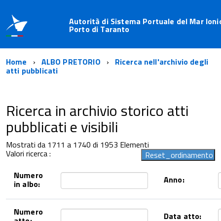
Autorità di Sistema Portuale del Mar Ioni
Porto di Taranto
Home
ALBO PRETORIO
Ricerca nell'archivio degli
atti pubblicati
Ricerca in archivio storico atti
pubblicati e visibili
Mostrati da 1711 a 1740 di 1953 Elementi
Valori ricerca :
Numero
Anno:
in albo:
Numero
Data atto:
atto: