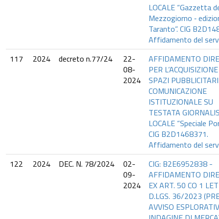
LOCALE “Gazzetta de
Mezzogiorno ‐ edizio
Taranto”. CIG B2D14
Affidamento del servi
117
2024
decreto n.77/24
22-
AFFIDAMENTO DIR
08-
PER L’ACQUISIZIONE
2024
SPAZI PUBBLICITARI
COMUNICAZIONE
ISTITUZIONALE SU
TESTATA GIORNALI
LOCALE “Speciale Po
CIG B2D1468371.
Affidamento del servi
122
2024
DEC. N. 78/2024
02-
CIG: B2E6952838 -
09-
AFFIDAMENTO DIR
2024
EX ART. 50 CO 1 LET
D.LGS. 36/2023 (PR
AVVISO ESPLORATIV
INDAGINE DI MERC