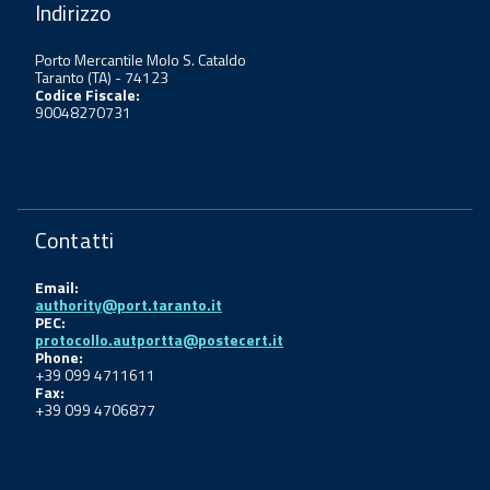
Indirizzo
Porto Mercantile Molo S. Cataldo
Taranto (TA) - 74123
Codice Fiscale:
90048270731
Contatti
Email:
authority@port.taranto.it
PEC:
protocollo.autportta@postecert.it
Phone:
+39 099 4711611
Fax:
+39 099 4706877