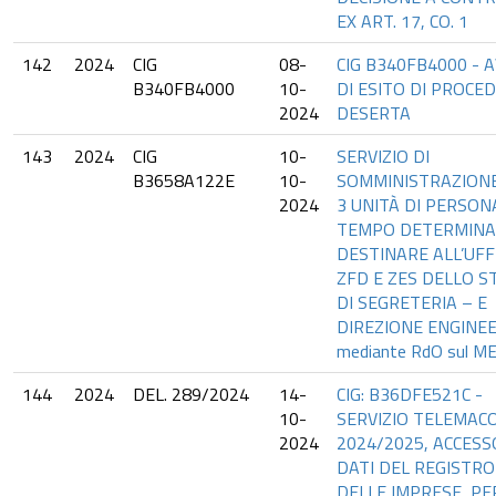
EX ART. 17, CO. 1
142
2024
CIG
08-
CIG B340FB4000 - 
B340FB4000
10-
DI ESITO DI PROCE
2024
DESERTA
143
2024
CIG
10-
SERVIZIO DI
B3658A122E
10-
SOMMINISTRAZIONE 
2024
3 UNITÀ DI PERSON
TEMPO DETERMINA
DESTINARE ALL’UFF
ZFD E ZES DELLO S
DI SEGRETERIA – E
DIREZIONE ENGINE
mediante RdO sul M
144
2024
DEL. 289/2024
14-
CIG: B36DFE521C -
10-
SERVIZIO TELEMAC
2024
2024/2025, ACCESS
DATI DEL REGISTRO
DELLE IMPRESE, PE