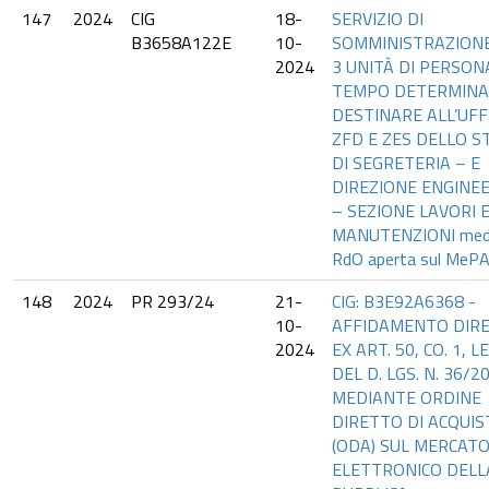
147
2024
CIG
18-
SERVIZIO DI
B3658A122E
10-
SOMMINISTRAZIONE 
2024
3 UNITÀ DI PERSON
TEMPO DETERMINA
DESTINARE ALL’UFF
ZFD E ZES DELLO S
DI SEGRETERIA – E
DIREZIONE ENGINE
– SEZIONE LAVORI 
MANUTENZIONI med
RdO aperta sul MeP
148
2024
PR 293/24
21-
CIG: B3E92A6368 -
10-
AFFIDAMENTO DIR
2024
EX ART. 50, CO. 1, LE
DEL D. LGS. N. 36/2
MEDIANTE ORDINE
DIRETTO DI ACQUI
(ODA) SUL MERCAT
ELETTRONICO DELL