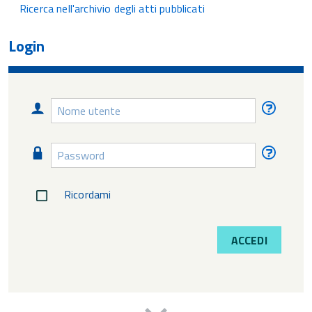
Ricerca nell'archivio degli atti pubblicati
Login
Nome
Nome
utente
utente
diment
Password
Passw
diment
Ricordami
ACCEDI