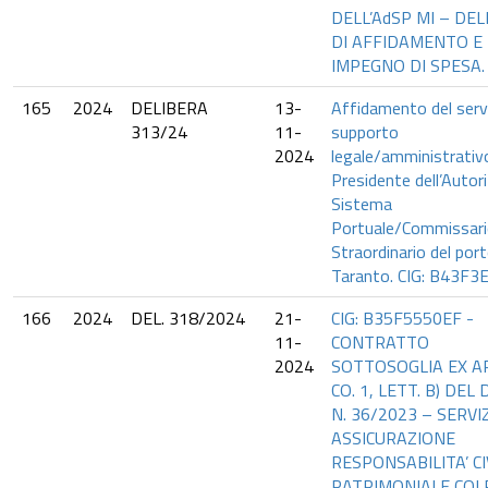
DELL’AdSP MI – DEL
DI AFFIDAMENTO E
IMPEGNO DI SPESA.
165
2024
DELIBERA
13-
Affidamento del servi
313/24
11-
supporto
2024
legale/amministrativo
Presidente dell’Autori
Sistema
Portuale/Commissar
Straordinario del port
Taranto. CIG: B43F
166
2024
DEL. 318/2024
21-
CIG: B35F5550EF -
11-
CONTRATTO
2024
SOTTOSOGLIA EX AR
CO. 1, LETT. B) DEL D
N. 36/2023 – SERVIZ
ASSICURAZIONE
RESPONSABILITA’ CI
PATRIMONIALE COL