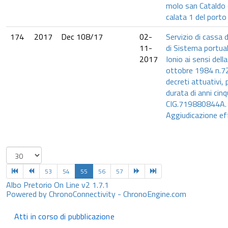
molo san Cataldo 
calata 1 del porto
174
2017
Dec 108/17
02-
Servizio di cassa d
11-
di Sistema portua
2017
Ionio ai sensi del
ottobre 1984 n.720
decreti attuativi, 
durata di anni cinq
CIG.719880844A.
Aggiudicazione ef
53
54
55
56
57
Albo Pretorio On Line v2 1.7.1
Powered by ChronoConnectivity - ChronoEngine.com
Atti in corso di pubblicazione