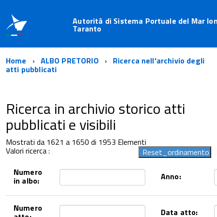
Autorità di Sistema Portuale del Mar Ion
Taranto
Home
ALBO PRETORIO
Ricerca nell'archivio degli
atti pubblicati
Ricerca in archivio storico atti
pubblicati e visibili
Mostrati da 1621 a 1650 di 1953 Elementi
Valori ricerca :
Numero
Anno:
in albo:
Numero
Data atto:
atto: