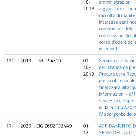
10-
amministrazioni
2018
aggiudicatrici, fina
raccolta di manife
interesse per l'inca
componenti delle
commissioni di col
corso d'opera dei
interventi.
171
2019
Del. 294/19
07-
Servizio di redazi
10-
dell’istanza da pre
2019
Procura della Repu
presso il Tribunal
finalizzata all’acqu
informazioni - affe
sequestro, dispost
in data 11.07.2019,
IV sporgente del 
171
2020
CIG Z682F324A9
01-
AFFIDAMENTO D
12-
SENSI DELL’ART. 1