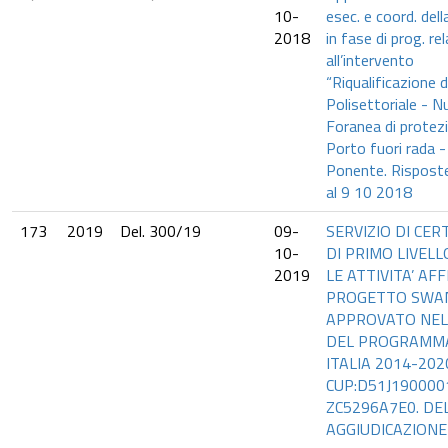
10-
esec. e coord. dell
2018
in fase di prog. re
all’intervento
“Riqualificazione 
Polisettoriale - 
Foranea di protez
Porto fuori rada -
Ponente. Risposte
al 9 10 2018
173
2019
Del. 300/19
09-
SERVIZIO DI CER
10-
DI PRIMO LIVELLO
2019
LE ATTIVITA’ AFF
PROGETTO SWA
APPROVATO NEL
DEL PROGRAMMA
ITALIA 2014-202
CUP:D51J1900001
ZC5296A7E0. DEL
AGGIUDICAZIONE