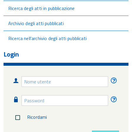
Ricerca degli atti in pubblicazione
Archivio degli atti pubblicati
Ricerca nell'archivio degli atti pubblicati
Login
Nome
Nome
utente
utente
diment
Password
Passw
diment
Ricordami