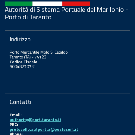
Autorità di Sistema Portuale del Mar Ionio -
Porto di Taranto
Indirizzo
Porto Mercantile Molo S. Cataldo
Taranto (TA) - 74123
Codice Fiscale:
90048270731
Contatti
Email:
authority@port.taranto.it
PEC:
protocollo.autportta@postecert.it
Phone: