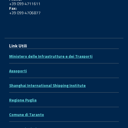
+39 099 4711611
Fax:
+39 099 4706877
Link Utili
Ministero delle Infrastrutture e dei Trasporti
Assoporti
Shanghai International Shipping Institute
Regione Puglia
Comune di Taranto