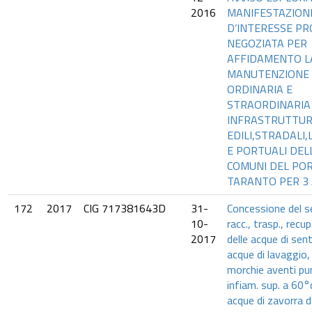
2016
MANIFESTAZION
D’INTERESSE P
NEGOZIATA PER
AFFIDAMENTO L
MANUTENZIONE
ORDINARIA E
STRAORDINARIA
INFRASTRUTTU
EDILI,STRADALI,
E PORTUALI DEL
COMUNI DEL POR
TARANTO PER 3
172
2017
CIG 717381643D
31-
Concessione del se
10-
racc., trasp., recu
2017
delle acque di sent
acque di lavaggio, 
morchie aventi pu
infiam. sup. a 60°c
acque di zavorra 