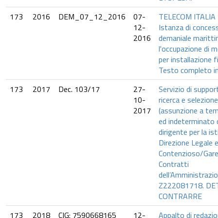
173
2016
DEM_07_12_2016
07-
TELECOM ITALIA 
12-
Istanza di conces
2016
demaniale maritti
l'occupazione di 
per installazione f
Testo completo in
173
2017
Dec. 103/17
27-
Servizio di suppor
10-
ricerca e selezion
2017
(assunzione a te
ed indeterminato d
dirigente per la is
Direzione Legale 
Contenzioso/Gare
Contratti
dell’Amministrazio
Z222081718. DE
CONTRARRE
173
2018
CIG: 7590668165
12-
Appalto di redazio