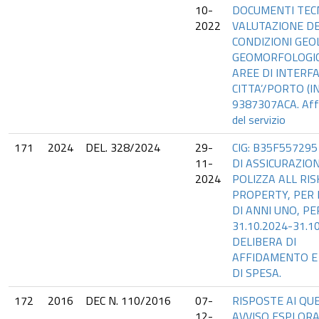
10-
DOCUMENTI TECN
2022
VALUTAZIONE D
CONDIZIONI GEO
GEOMORFOLOGIC
AREE DI INTERFA
CITTA’/PORTO (INT
9387307ACA. Aff
del servizio
171
2024
DEL. 328/2024
29-
CIG: B35F557295
11-
DI ASSICURAZION
2024
POLIZZA ALL RIS
PROPERTY, PER 
DI ANNI UNO, P
31.10.2024-31.1
DELIBERA DI
AFFIDAMENTO E
DI SPESA.
172
2016
DEC N. 110/2016
07-
RISPOSTE AI QUE
12-
AVVISO ESPLORA