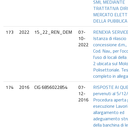
SMI, MEDIANTE
TRATTATIVA DIR
MERCATO ELETT
DELLA PUBBLICA
173
2022
15_22_REN_DEM
07-
RENEXIA SERVICE
10-
Istanza di rilascio
2022
concessione d.m., 
Cod. Nav., per l'o
l'uso di locali dell
2 ubicata sul Mol
Polisettoriale. Te
completo in allega
174
2016
CIG 6856022854
07-
RISPOSTE AI QUE
12-
pervenuti al 5/12
2016
Procedura aperta 
esecuzione Lavori d
allargamento ed
adeguamento stru
della banchina di l