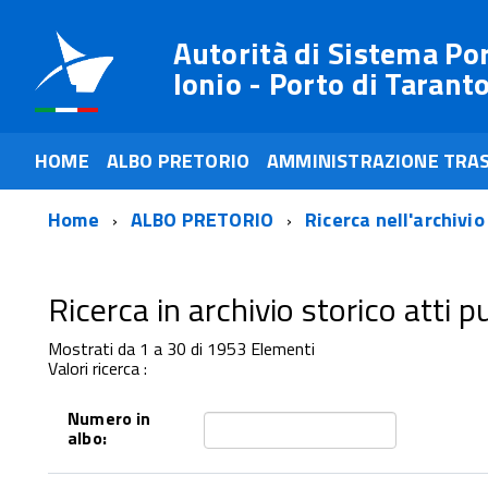
Autorità di Sistema Po
Ionio - Porto di Tarant
HOME
ALBO PRETORIO
AMMINISTRAZIONE TRA
Home
ALBO PRETORIO
Ricerca nell'archivio
Ricerca in archivio storico atti pub
Mostrati da 1 a 30 di 1953 Elementi
Valori ricerca :
Numero in
albo: