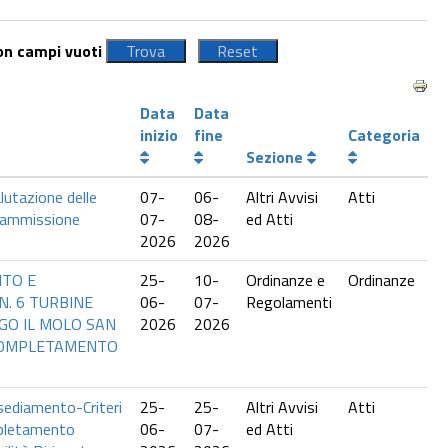
con campi vuoti
Data
Data
inizio
fine
Categoria
Sezione
alutazione delle
07-
06-
Altri Avvisi
Atti
 ammissione
07-
08-
ed Atti
e
2026
2026
TO E
25-
10-
Ordinanze e
Ordinanze
. 6 TURBINE
06-
07-
Regolamenti
GO IL MOLO SAN
2026
2026
COMPLETAMENTO
nsediamento-Criteri
25-
25-
Altri Avvisi
Atti
spletamento
06-
07-
ed Atti