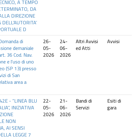
ECNICO, A TEMPO
ETERMINATO, DA
ALLA DIREZIONE
 DELL’AUTORITA’
PORTUALE D
 Domanda di
26-
24-
Altri Avvisi
Avvisi
essione demaniale
05-
06-
ed Atti
rt. 36 Cod. Nav.
2026
2026
one e l'uso di uno
eo (SP 13) presso
vizi di San
elativa area a
42E - “LINEA BLU
22-
21-
Bandi di
Esiti di
LIA”, INIZIATIVA
05-
06-
Servizi
gara
ZIONE
2026
2026
LE NON
A, AI SENSI
DELLA LEGGE 7