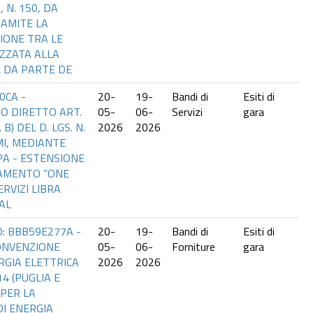
 N. 150, DA
AMITE LA
IONE TRA LE
IZZATA ALLA
 DA PARTE DE
0CA -
20-
19-
Bandi di
Esiti di
O DIRETTO ART.
05-
06-
Servizi
gara
 B) DEL D. LGS. N.
2026
2026
MI, MEDIANTE
PA - ESTENSIONE
AMENTO “ONE
ERVIZI LIBRA
AL
O: BBB59E277A -
20-
19-
Bandi di
Esiti di
ONVENZIONE
05-
06-
Forniture
gara
RGIA ELETTRICA
2026
2026
4 (PUGLIA E
 PER LA
I ENERGIA