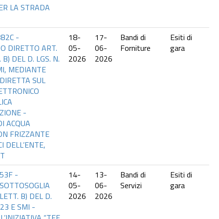
ER LA STRADA
B2C -
18-
17-
Bandi di
Esiti di
O DIRETTO ART.
05-
06-
Forniture
gara
 B) DEL D. LGS. N.
2026
2026
MI, MEDIANTE
DIRETTA SUL
ETTRONICO
ICA
ZIONE -
DI ACQUA
ON FRIZZANTE
CI DELL’ENTE,
AT
53F -
14-
13-
Bandi di
Esiti di
SOTTOSOGLIA
05-
06-
Servizi
gara
LETT. B) DEL D.
2026
2026
23 E SMI -
’INIZIATIVA “TEF