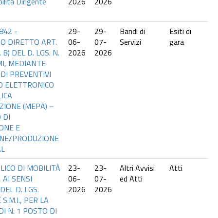
lità Dirigente
2026
2026
842 -
29-
29-
Bandi di
Esiti di
O DIRETTO ART.
06-
07-
Servizi
gara
 B) DEL D. LGS. N.
2026
2026
MI, MEDIANTE
DI PREVENTIVI
O ELETTRONICO
ICA
IONE (MEPA) –
 DI
ONE E
ONE/PRODUZIONE
AL
LICO DI MOBILITÀ
23-
23-
Altri Avvisi
Atti
 AI SENSI
06-
07-
ed Atti
DEL D. LGS.
2026
2026
S.M.I., PER LA
I N. 1 POSTO DI