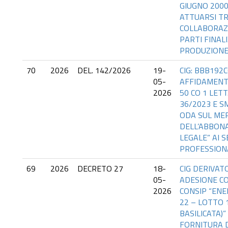
GIUGNO 2000,
ATTUARSI TR
COLLABORAZ
PARTI FINAL
PRODUZIONE
70
2026
DEL. 142/2026
19-
CIG: BBB192C
05-
AFFIDAMENT
2026
50 CO 1 LETT.
36/2023 E S
ODA SUL ME
DELL’ABBON
LEGALE” AI S
PROFESSION
69
2026
DECRETO 27
18-
CIG DERIVAT
05-
ADESIONE C
2026
CONSIP “ENE
22 – LOTTO 1
BASILICATA)”
FORNITURA D