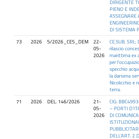
DIRIGENTE T
PIENO E IND
ASSEGNARE 
ENGINEERING
DI SISTEMA 
73
2026
5/2026_CES_DEM
22-
CE.SUB. SRL:
05-
rilascio conc
2026
marittima ex a
per l'occupazi
specchio acqu
la darsena ser
Nicolicchio e r
terra.
71
2026
DEL. 146/2026
21-
CIG: BBC4993
05-
– PORTI D’ITA
2026
DI COMUNICA
ISTITUZIONA
PUBBLICITARI
DELL’ART. 2 