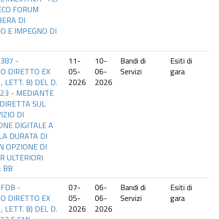
ECO FORUM
BERA DI
O E IMPEGNO DI
387 -
11-
10-
Bandi di
Esiti di
O DIRETTO EX
05-
06-
Servizi
gara
1, LETT. B) DEL D.
2026
2026
023 - MEDIANTE
DIRETTA SUL
IZIO DI
NE DIGITALE A
LA DURATA DI
N OPZIONE DI
R ULTERIORI
: BB
6FDB -
07-
06-
Bandi di
Esiti di
O DIRETTO EX
05-
06-
Servizi
gara
1, LETT. B) DEL D.
2026
2026