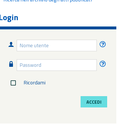
Login
Nome
Nome
utente
utente
dimentica
Password
Password
dimentica
Ricordami
ACCEDI