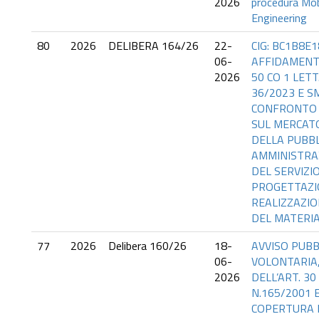
2026
procedura Mobi
Engineering
80
2026
DELIBERA 164/26
22-
CIG: BC1B8E1
06-
AFFIDAMENT
2026
50 CO 1 LETT.
36/2023 E S
CONFRONTO 
SUL MERCAT
DELLA PUBBL
AMMINISTRAZ
DEL SERVIZIO
PROGETTAZI
REALIZZAZI
DEL MATERI
77
2026
Delibera 160/26
18-
AVVISO PUBB
06-
VOLONTARIA,
2026
DELL’ART. 30 
N.165/2001 E 
COPERTURA D