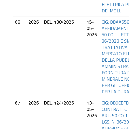
ELETTRICA P
DEI MOLI.
68
2026
DEL. 138/2026
15-
CIG: BBAA558
05-
AFFIDAMENT
2026
50 CO 1 LETT.
36/2023 E S
TRATTATIVA 
MERCATO EL
DELLA PUBBL
AMMINISTRA
FORNITURA 
MINERALE N
PER GLI UFFI
PER LA DUR
67
2026
DEL. 124/2026
13-
CIG: BB9CEFB
05-
CONTRATTO 
2026
ART. 50 CO 1 
LGS. N. 36/20
ADESIONE ALL