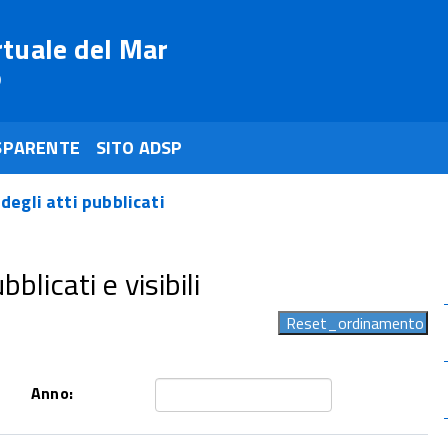
rtuale del Mar
o
SPARENTE
SITO ADSP
 degli atti pubblicati
blicati e visibili
Anno: