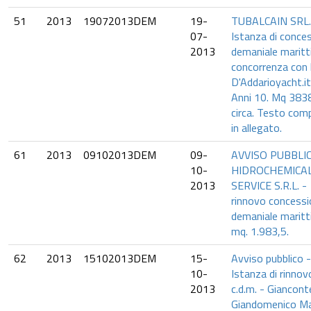
51
2013
19072013DEM
19-
TUBALCAIN SRL.
07-
Istanza di conce
2013
demaniale maritt
concorrenza con 
D'Addarioyacht.it 
Anni 10. Mq 383
circa. Testo com
in allegato.
61
2013
09102013DEM
09-
AVVISO PUBBLIC
10-
HIDROCHEMICA
2013
SERVICE S.R.L. -
rinnovo concess
demaniale maritt
mq. 1.983,5.
62
2013
15102013DEM
15-
Avviso pubblico -
10-
Istanza di rinnov
2013
c.d.m. - Giancont
Giandomenico Ma