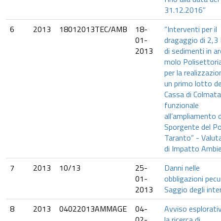
31.12.2016”
6
2013
18012013TEC/AMB
18-
“Interventi per il
01-
dragaggio di 2,
2013
di sedimenti in a
molo Polisettoria
per la realizzazio
un primo lotto de
Cassa di Colmata
funzionale
all’ampliamento d
Sporgente del Po
Taranto” - Valut
di Impatto Ambi
7
2013
10/13
25-
Danni nelle
01-
obbligazioni pecun
2013
Saggio degli inte
8
2013
04022013AMMAGE
04-
Avviso esplorati
02-
la ricerca di