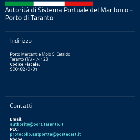
Autorità di Sistema Portuale del Mar Ionio -
Porto di Taranto
Indirizzo
Porto Mercantile Molo S. Cataldo
Taranto (TA) - 74123
Codice Fiscale:
90048270731
Contatti
Email:
authority@port.taranto.it
PEC:
protocollo.autportta@postecert.it
Phone: