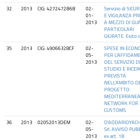
32
2013
CIG: 4272472B6B
02-
Servizio di SICU
01-
E VIGILANZA PR
2013
A MEZZO DI GU
PARTICOLARI
GIURATE. Esito d
35
2013
CIG: 49066328CF
02-
SPESE IN ECON
05-
PER L'AFFIDAM
2013
DEL SERVIZIO D
STUDIO E RICER
PREVISTA
NELL’AMBITO D
PROGETTO
MEDITERRANE
NETWORK FOR
CUSTOMS
36
2013
02052013DEM
02-
D'ADDARIOYACH
05-
Srl. AVVISO PUB
2013
ex art. 18