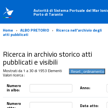
Autorità di Sistema Portuale del Mar Ioni
Porto di Taranto
Home
ALBO PRETORIO
Ricerca nell'archivio degli
atti pubblicati
Ricerca in archivio storico atti
pubblicati e visibili
Mostrati da 1 a 30 di 1953 Elementi
Valori ricerca :
Numero
Anno:
in albo:
Numero
Data atto:
atto: