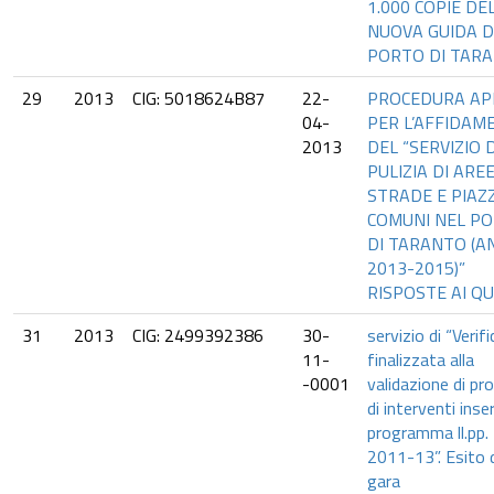
1.000 COPIE DE
NUOVA GUIDA D
PORTO DI TARA
29
2013
CIG: 5018624B87
22-
PROCEDURA AP
04-
PER L’AFFIDAM
2013
DEL “SERVIZIO D
PULIZIA DI AREE
STRADE E PIAZ
COMUNI NEL P
DI TARANTO (A
2013-2015)”
RISPOSTE AI QU
31
2013
CIG: 2499392386
30-
servizio di “Verifi
11-
finalizzata alla
-0001
validazione di pr
di interventi inser
programma ll.pp.
2011-13”. Esito 
gara