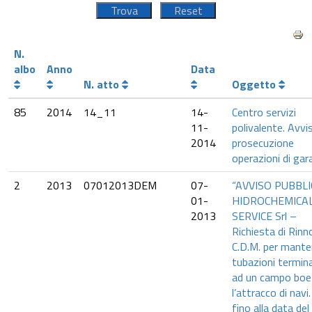
N.
albo
Anno
Data
N. atto
Oggetto
85
2014
14_11
14-
Centro servizi
11-
polivalente. Avvi
2014
prosecuzione
operazioni di gar
2
2013
07012013DEM
07-
“AVVISO PUBBLI
01-
HIDROCHEMICA
2013
SERVICE Srl –
Richiesta di Rin
C.D.M. per mante
tubazioni termin
ad un campo boe
l’attracco di navi.
fino alla data del