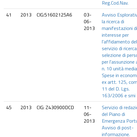
Reg.Cod.Nav.
41
2013
CIG:51602125A6
03-
Avviso Esplorati
06-
la ricerca di
2013
manifestazioni d
interesse per
l'affidamento del
servizio di ricerca
selezione di pers
per l'assunzione a
n. 10 unità medi
Spese in economi
ex artt. 125, c
11 del D. Lgs.
163/2006 e smi e 
45
2013
CIG: Z430900DCD
11-
Servizio di redaz
06-
del Piano di
2013
Emergenza Portu
Avviso di post-
informazione.