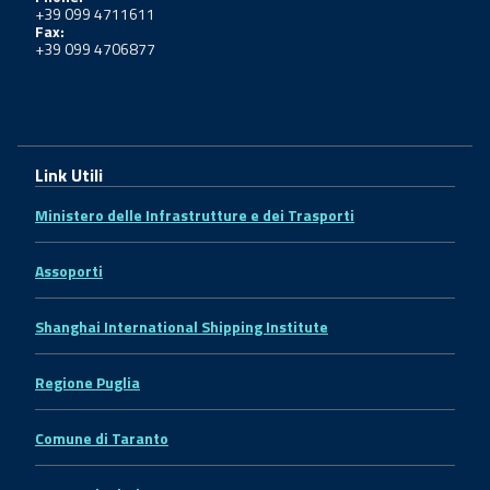
+39 099 4711611
Fax:
+39 099 4706877
Link Utili
Ministero delle Infrastrutture e dei Trasporti
Assoporti
Shanghai International Shipping Institute
Regione Puglia
Comune di Taranto