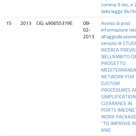
comma 9-bis, e 
della legge 84/9
15
2013
CIG: 490655379E
08-
Avviso di post
02-
informazione rel
2013
all'aggiudicazione
servizio di STUD
RICERCA PREVI
NELL’AMBITO D
PROGETTO
MEDITERRANE
NETWORK FOR
CUSTOM
PROCEDURES A
SIMPLIFICATION
CLEARANCE IN
PORTS (MEDNET
WORK PACKAGE
“TO IMPROVE R
AND