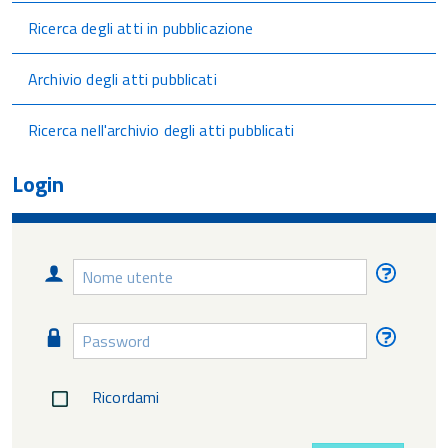
Ricerca degli atti in pubblicazione
Archivio degli atti pubblicati
Ricerca nell'archivio degli atti pubblicati
Login
Nome
Nome
utente
utente
diment
Password
Passw
diment
Ricordami