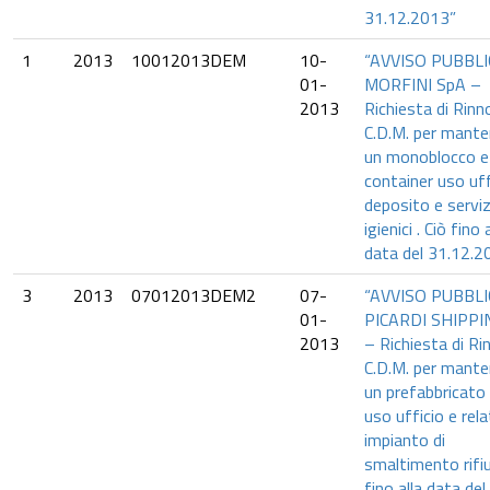
31.12.2013”
1
2013
10012013DEM
10-
“AVVISO PUBBLI
01-
MORFINI SpA –
2013
Richiesta di Rin
C.D.M. per mante
un monoblocco e
container uso uff
deposito e serviz
igienici . Ciò fino 
data del 31.12.20
3
2013
07012013DEM2
07-
“AVVISO PUBBLI
01-
PICARDI SHIPPIN
2013
– Richiesta di R
C.D.M. per mante
un prefabbricato
uso ufficio e rela
impianto di
smaltimento rifiu
fino alla data del