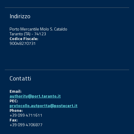
Indirizzo
Porto Mercantile Molo S. Cataldo
Taranto (TA) - 74123
Codice Fiscale:
90048270731
Contatti
Email:
authority@port.taranto.it
PEC:
protocollo.autportta@postecert.it
Phone:
+39 099 4711611
Fax:
+39 099 4706877