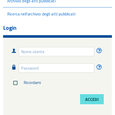
Archivio degli atti pubblicati
Ricerca nell'archivio degli atti pubblicati
Login
Nome
Nome
utente
utente
diment
Password
Passw
diment
Ricordami
ACCEDI