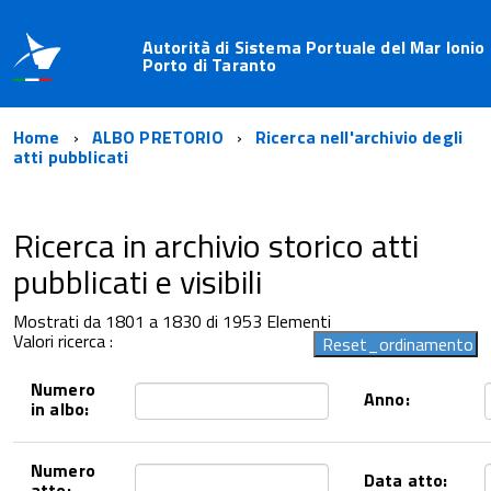
Autorità di Sistema Portuale del Mar Ionio 
Porto di Taranto
Home
ALBO PRETORIO
Ricerca nell'archivio degli
atti pubblicati
Ricerca in archivio storico atti
pubblicati e visibili
Mostrati da 1801 a 1830 di 1953 Elementi
Valori ricerca :
Numero
Anno:
in albo:
Numero
Data atto:
atto: