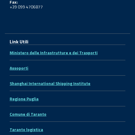
Fax:
+39 099 4706877
Link Utili
Ministero delle Infrastrutture e dei Trasporti
Assoporti
Shanghai International Shipping Institute
Regione Puglia
Comune di Taranto
Taranto logistica