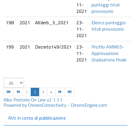
11-
punteggi titoli
2021
provvisorio
198
2021
All.Verb_3_2021
23-
Elenco punteggio
11-
titoli provvisorio
2021
199
2021
Decreto149/2021
23-
Profilo AMM03-
11-
Approvazione
2021
Graduatoria finale
1
2
3
4
Albo Pretorio On Line v2 1.7.1
Powered by ChronoConnectivity - ChronoEngine.com
Atti in corso di pubblicazione