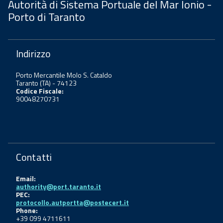
Autorità di Sistema Portuale del Mar Ionio -
Porto di Taranto
Indirizzo
Porto Mercantile Molo S. Cataldo
Taranto (TA) - 74123
Codice Fiscale:
90048270731
Contatti
Email:
authority@port.taranto.it
PEC:
protocollo.autportta@postecert.it
Phone:
+39 099 4711611