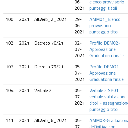
06-
elenco provvisorio
2021
punteggi titoli
100
2021
All.Verb_2_2021
29-
AMM01_Elenco
06-
provvisorio
2021
punteggio titoli
102
2021
Decreto 78/21
02-
Profilo DEM02-
07-
Approvazione
2021
Graduatoria finale
103
2021
Decreto 79/21
05-
Profilo DEMO1-
07-
Approvazione
2021
Graduatoria finale
104
2021
Verbale 2
05-
Verbale 2 SP01
07-
verbale valutazione
2021
titoli - assegnazion
punteggio titoli
111
2021
All.Verb_6_2021
05-
AMM03-Graduatori
07-
definitiva con