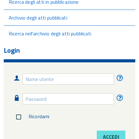
Ricerca degli atti in pubblicazione
Archivio degli atti pubblicati
Ricerca nell'archivio degli atti pubblicati
Login
Nome
Nome
utente
utente
diment
Password
Passw
diment
Ricordami
ACCEDI