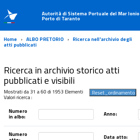
Autorità di Sistema Portuale del Mar Ionio
Porto di Taranto
Home
ALBO PRETORIO
Ricerca nell'archivio degli
atti pubblicati
Ricerca in archivio storico atti
pubblicati e visibili
Mostrati da 31 a 60 di 1953 Elementi
Valori ricerca :
Numero
Anno:
in albo:
Numero
Data atto:
atto: