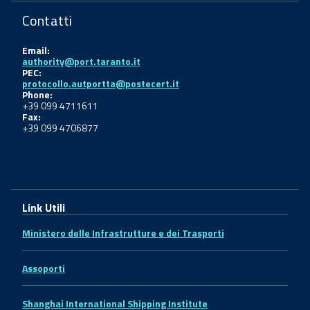
Contatti
Email:
authority@port.taranto.it
PEC:
protocollo.autportta@postecert.it
Phone:
+39 099 4711611
Fax:
+39 099 4706877
Link Utili
Ministero delle Infrastrutture e dei Trasporti
Assoporti
Shanghai International Shipping Institute