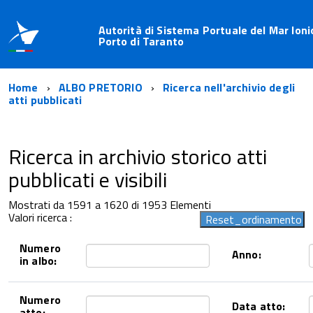
Autorità di Sistema Portuale del Mar Ioni
Porto di Taranto
Home
ALBO PRETORIO
Ricerca nell'archivio degli
atti pubblicati
Ricerca in archivio storico atti
pubblicati e visibili
Mostrati da 1591 a 1620 di 1953 Elementi
Valori ricerca :
Numero
Anno:
in albo:
Numero
Data atto:
atto: