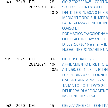
141
2018
DEL.
28-
CIG: ZEB23E3A45 - CONT
282/2018
08-
SOTTOSOGLIA EX ARTT. 36
2018
DEL D. LGS. N. 50/2016 E 
MEDIANTE RDO SUL MEPA
LA “REALIZZAZIONE DI UN
CORSO DI
FORMAZIONE/AGGIORNA
OBBLIGATORIO (ex art. 31, 
D. Lgs. 50/2016 e smi) – IL
NUOVO RESPONSABILE UN
139
2024
DEL.
03-
CIG: B34BBAFC37 -
282/2024
10-
AFFIDAMENTO DIRETTO E
2024
ART. 50, CO. 1, LETT. B) DE
LGS. N. 36/2023 - FORNIT
GADGET PERSONALIZZATI 
TARANTO PORT DAYS 202
DELIBERA DI AFFIDAMEN
IMPEGNO DI SPESA.
142
2020
DEL.
15-
CIG: ZA12EC63C5 - CONTR