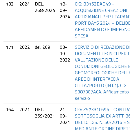
132
2024
DEL.
18-
CIG: B3162BAD49 -
268/2024
09-
ACQUISIZIONE CREAZIONI
2024
ARTIGIANALI PER I TARA
PORT DAYS 2024 – DELIBE
AFFIDAMENTO E IMPEGNO
SPESA
171
2022
del. 269
03-
SERVIZIO DI REDAZIONE D
10-
DOCUMENTI TECNICI PER 
2022
VALUTAZIONE DELLE
CONDIZIONI GEOLOGICHE 
GEOMORFOLOGICHE DELL
AREE DI INTERFACCIA
CITTA’/PORTO (INT.1). CIG
9387307ACA. Affidamento 
servizio
164
2021
DEL.
21-
CIG: Z57331C696 - CONTR
269/2021
09-
SOTTOSOGLIA EX ARTT. 36
2021
DEL D. LGS. N. 50/2016 E S
MEDIANTE ORDINE DIRET