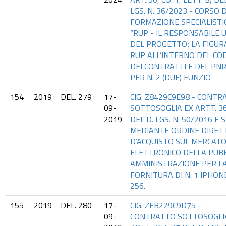
LGS. N. 36/2023 - CORSO D
FORMAZIONE SPECIALISTI
“RUP - IL RESPONSABILE 
DEL PROGETTO; LA FIGUR
RUP ALL’INTERNO DEL CO
DEI CONTRATTI E DEL PN
PER N. 2 (DUE) FUNZIO
154
2019
DEL. 279
17-
CIG: Z8429C9E98 - CONTR
09-
SOTTOSOGLIA EX ARTT. 36
2019
DEL D. LGS. N. 50/2016 E S
MEDIANTE ORDINE DIRET
D’ACQUISTO SUL MERCAT
ELETTRONICO DELLA PUB
AMMINISTRAZIONE PER L
FORNITURA DI N. 1 IPHON
256.
155
2019
DEL. 280
17-
CIG: ZEB229C9D75 -
09-
CONTRATTO SOTTOSOGLI