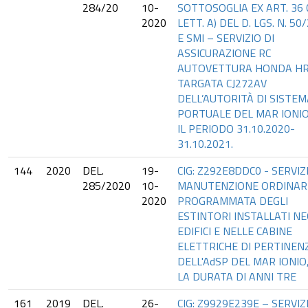
284/20
10-
SOTTOSOGLIA EX ART. 36 C
2020
LETT. A) DEL D. LGS. N. 50
E SMI – SERVIZIO DI
ASSICURAZIONE RC
AUTOVETTURA HONDA HR
TARGATA CJ272AV
DELL’AUTORITÀ DI SISTEM
PORTUALE DEL MAR IONIO
IL PERIODO 31.10.2020-
31.10.2021.
144
2020
DEL.
19-
CIG: Z292E8DDC0 - SERVIZ
285/2020
10-
MANUTENZIONE ORDINARI
2020
PROGRAMMATA DEGLI
ESTINTORI INSTALLATI NE
EDIFICI E NELLE CABINE
ELETTRICHE DI PERTINEN
DELL'AdSP DEL MAR IONIO
LA DURATA DI ANNI TRE
161
2019
DEL.
26-
CIG: Z9929E239E – SERVIZ