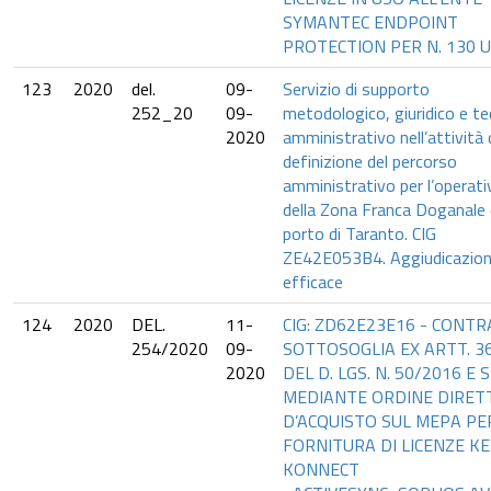
SYMANTEC ENDPOINT
PROTECTION PER N. 130 U
123
2020
del.
09-
Servizio di supporto
252_20
09-
metodologico, giuridico e te
2020
amministrativo nell’attività 
definizione del percorso
amministrativo per l’operati
della Zona Franca Doganale 
porto di Taranto. CIG
ZE42E053B4. Aggiudicazio
efficace
124
2020
DEL.
11-
CIG: ZD62E23E16 - CONT
254/2020
09-
SOTTOSOGLIA EX ARTT. 36
2020
DEL D. LGS. N. 50/2016 E S
MEDIANTE ORDINE DIRET
D’ACQUISTO SUL MEPA PE
FORNITURA DI LICENZE KE
KONNECT