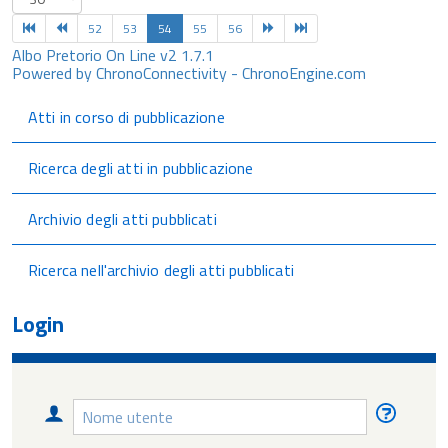
52
53
54
55
56
Albo Pretorio On Line v2 1.7.1
Powered by ChronoConnectivity - ChronoEngine.com
Atti in corso di pubblicazione
Ricerca degli atti in pubblicazione
Archivio degli atti pubblicati
Ricerca nell'archivio degli atti pubblicati
Login
Nome
Nome
utente
utente
diment