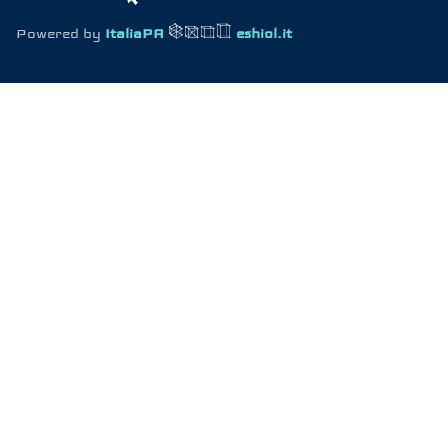
Powered by
ItaliaPA
eshiol.it