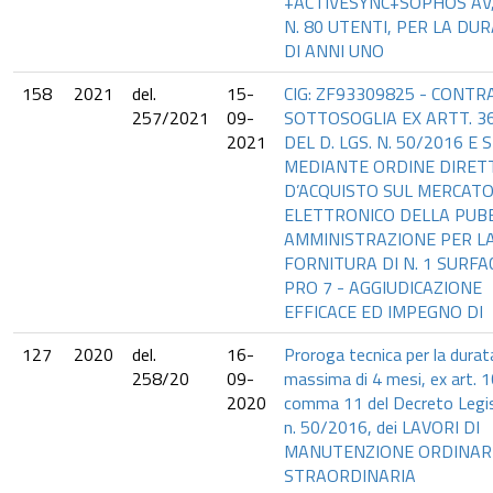
+ACTIVESYNC+SOPHOS AV
N. 80 UTENTI, PER LA DU
DI ANNI UNO
158
2021
del.
15-
CIG: ZF93309825 - CONT
257/2021
09-
SOTTOSOGLIA EX ARTT. 36
2021
DEL D. LGS. N. 50/2016 E S
MEDIANTE ORDINE DIRET
D’ACQUISTO SUL MERCAT
ELETTRONICO DELLA PUB
AMMINISTRAZIONE PER L
FORNITURA DI N. 1 SURFA
PRO 7 - AGGIUDICAZIONE
EFFICACE ED IMPEGNO DI
127
2020
del.
16-
Proroga tecnica per la durat
258/20
09-
massima di 4 mesi, ex art. 
2020
comma 11 del Decreto Legis
n. 50/2016, dei LAVORI DI
MANUTENZIONE ORDINARI
STRAORDINARIA