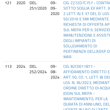
121
2020
DEL.
09-
CIG: Z272D7C757 - CONT
251/2020
09-
SOTTO SOGLIA EX ARTT. 3
2020
2 LETT. A) E 37 DEL D. LGS.
50/2016 E SMI MEDIANTE
RICHIESTA DI OFFERTA A
SUL MEPA PER IL SERVIZIO
MANUTENZIONE E ASSIST
DEGLI IMPIANTI DI
SOLLEVAMENTO DI
PERTINENZA DELL’ADSP D
MAR
113
2024
DEL.
09-
CIG: B2C0011877 -
252/2024
08-
AFFIDAMENTO DIRETTO E
2024
ART. 50, CO. 1, LETT. B) DE
LGS. N. 36/2023, MEDIAN
ORDINE DIRETTO DI ACQU
(ODA) SUL MEPA -
MANTENIMENTO, PER LA
DURATA DI ANNI UNO, DE
LICENZE IN USO ALL’ENTE