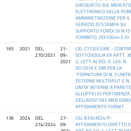
D’ACQUISTO SUL MERCAT
ELETTRONICO DELLA PUB
AMMINISTRAZIONE PER IL
SERVIZIO DI STAMPA SU
SUPPORTO FOREX DI N.15
FORMATO 70X100cm E DI
165
2021
DEL.
21-
CIG: Z7732E339C - CONTR
270/2021
09-
SOTTOSOGLIA EX ARTT. 36
2021
2, LETT. A) DEL D. LGS. N.
50/2016 E SMI PER LA
“FORNITURA DI N. 3 UNITA
ESTERNE MULTISPLIT E N.
UNITA’ INTERNE A PARETE
GLI UFFICI DI PERTINENZA
DELL’ADSP DEL MER IONIO”
AFFIDAMENTO FORNIT
136
2024
DEL.
27-
CIG: B33430247F-
274/2024
09-
AFFIDAMENTO DIRETTO E
2024
ART. 50, CO. 1, LETT. B) DE