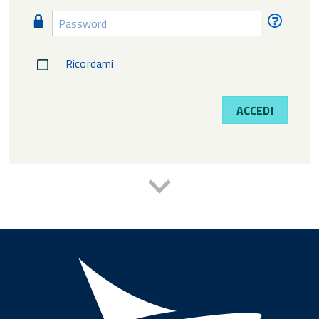
Password
Passw
diment
Ricordami
ACCEDI