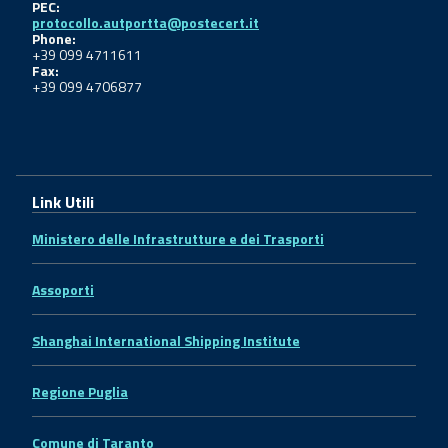
PEC:
protocollo.autportta@postecert.it
Phone:
+39 099 4711611
Fax:
+39 099 4706877
Link Utili
Ministero delle Infrastrutture e dei Trasporti
Assoporti
Shanghai International Shipping Institute
Regione Puglia
Comune di Taranto