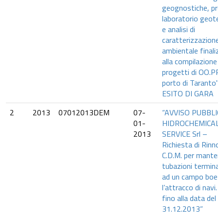
geognostiche, pr
laboratorio geot
e analisi di
caratterizzazion
ambientale final
alla compilazione
progetti di OO.PP
porto di Taranto"
ESITO DI GARA
2
2013
07012013DEM
07-
“AVVISO PUBBLI
01-
HIDROCHEMICA
2013
SERVICE Srl –
Richiesta di Rin
C.D.M. per mante
tubazioni termin
ad un campo boe
l’attracco di navi.
fino alla data del
31.12.2013”