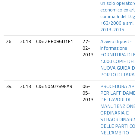
un solo operator
economico ex art
comma 4 del D.lg
163/2006 e smi.
2013-2015
26
2013
CIG: ZBB086D1E1
27-
Avviso di post-
02-
informazione
2013
FORNITURA DI N
1.000 COPIE DE
NUOVA GUIDA D
PORTO DI TARA
34
2013
CIG: 5040789EA9
06-
PROCEDURA AP
05-
PER L’AFFIDAM
2013
DEI LAVORI DI
MANUTENZION
ORDINARIA E
STRAORDINARI
DELLE PARTI C
NELL’AMBITO