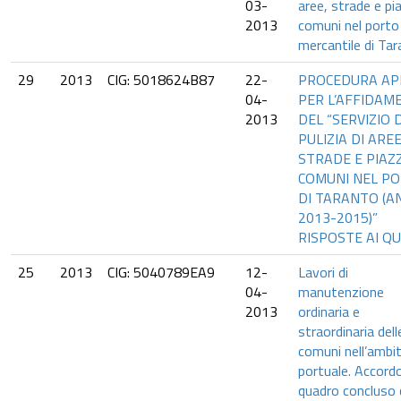
03-
aree, strade e pia
2013
comuni nel porto
mercantile di Tar
29
2013
CIG: 5018624B87
22-
PROCEDURA AP
04-
PER L’AFFIDAM
2013
DEL “SERVIZIO D
PULIZIA DI AREE
STRADE E PIAZ
COMUNI NEL P
DI TARANTO (A
2013-2015)”
RISPOSTE AI QU
25
2013
CIG: 5040789EA9
12-
Lavori di
04-
manutenzione
2013
ordinaria e
straordinaria dell
comuni nell’ambi
portuale. Accord
quadro concluso