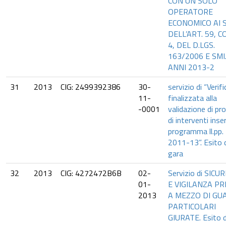
CON UN SOLO
OPERATORE
ECONOMICO AI 
DELL’ART. 59, 
4, DEL D.LGS.
163/2006 E SMI
ANNI 2013-2
31
2013
CIG: 2499392386
30-
servizio di “Verifi
11-
finalizzata alla
-0001
validazione di pr
di interventi inser
programma ll.pp.
2011-13”. Esito 
gara
32
2013
CIG: 4272472B6B
02-
Servizio di SICU
01-
E VIGILANZA PR
2013
A MEZZO DI GU
PARTICOLARI
GIURATE. Esito d