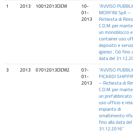
1
2013
10012013DEM
10-
“AVVISO PUBBLI
01-
MORFINI SpA –
2013
Richiesta di Rin
C.D.M. per mante
un monoblocco e
container uso uff
deposito e serviz
igienici . Ciò fino 
data del 31.12.20
3
2013
07012013DEM2
07-
“AVVISO PUBBLI
01-
PICARDI SHIPPIN
2013
– Richiesta di R
C.D.M. per mante
un prefabbricato
uso ufficio e rela
impianto di
smaltimento rifiu
fino alla data del
31.12.2016”