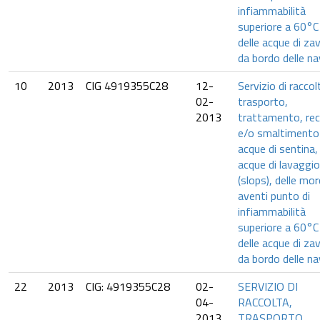
infiammabilità
superiore a 60°C
delle acque di za
da bordo delle na
10
2013
CIG 4919355C28
12-
Servizio di raccol
02-
trasporto,
2013
trattamento, re
e/o smaltimento 
acque di sentina, 
acque di lavaggio
(slops), delle mor
aventi punto di
infiammabilità
superiore a 60°C
delle acque di za
da bordo delle na
22
2013
CIG: 4919355C28
02-
SERVIZIO DI
04-
RACCOLTA,
2013
TRASPORTO,