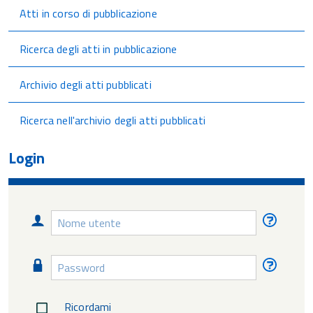
Atti in corso di pubblicazione
Ricerca degli atti in pubblicazione
Archivio degli atti pubblicati
Ricerca nell'archivio degli atti pubblicati
Login
Nome
Nome
utente
utente
diment
Password
Passw
diment
Ricordami