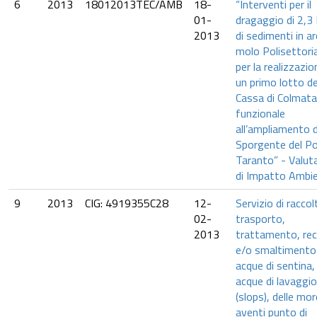
6
2013
18012013TEC/AMB
18-
“Interventi per il
01-
dragaggio di 2,
2013
di sedimenti in a
molo Polisettoria
per la realizzazio
un primo lotto de
Cassa di Colmata
funzionale
all’ampliamento d
Sporgente del Po
Taranto” - Valut
di Impatto Ambi
9
2013
CIG: 4919355C28
12-
Servizio di raccol
02-
trasporto,
2013
trattamento, re
e/o smaltimento 
acque di sentina, 
acque di lavaggio
(slops), delle mor
aventi punto di