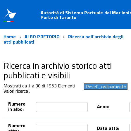
Autorità di Sistema Portuale del Mar Ioni
Porto di Taranto
Home
ALBO PRETORIO
Ricerca nell'archivio degli
atti pubblicati
Ricerca in archivio storico atti
pubblicati e visibili
Mostrati da 1 a 30 di 1953 Elementi
Valori ricerca :
Numero
Anno:
in albo:
Numero
Data atto:
atto: