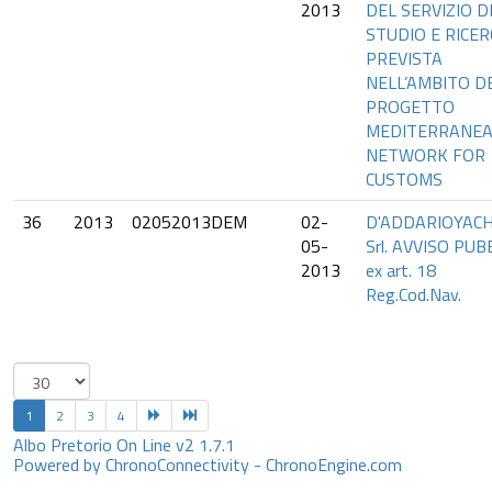
2013
DEL SERVIZIO D
STUDIO E RICER
PREVISTA
NELL’AMBITO D
PROGETTO
MEDITERRANE
NETWORK FOR
CUSTOMS
36
2013
02052013DEM
02-
D'ADDARIOYACH
05-
Srl. AVVISO PUB
2013
ex art. 18
Reg.Cod.Nav.
1
2
3
4
Albo Pretorio On Line v2 1.7.1
Powered by ChronoConnectivity - ChronoEngine.com