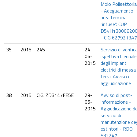
Molo Polisettoria
- Adeguamento
area terminal
rinfuse". CUP
D54H13000820
- CIG 6279213A7
35
2015
245
24-
Servizio di verific
06-
ispettiva biennale
2015
degli impianti
elettrici di messa
terra. Avviso di
aggiudicazione
38
2015
CIG: ZD3147FE5E
29-
Avviso di post-
06-
informazione -
2015
Aggiudicazione de
servizio di
manutenzione deg
estintori - RDO
832247.