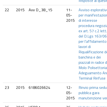
Risposte ai quesit
22
2015
Avv D_38_15
11-
Avviso esplorativ
05-
per manifestazio
2015
di interesse
procedura negozi
ex art. 57 c.2 lett
del D.Lgs 163/06
per l'affidamento
lavori di
Riqualificazione d
banchina e dei
piazzali in radice d
Molo Polisettoria
Adeguamento Ar
Terminal Rinfuse
23
2015
6186026624
12-
Rinvio prima sedu
05-
pubblica gara
2015
manutenzione ve