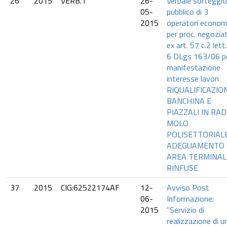
26
2015
VERB.1
26-
Verbale sorteggio
05-
pubblico di 3
2015
operatori economi
per proc. negozia
ex art. 57 c.2 lett
6 DLgs 163/06 p
manifestazione
interesse lavori
RIQUALIFICAZIO
BANCHINA E
PIAZZALI IN RAD
MOLO
POLISETTORIAL
ADEGUAMENTO
AREA TERMINAL
RINFUSE
37
2015
CIG:62522174AF
12-
Avviso Post
06-
Informazione:
2015
"Servizio di
realizzazione di u