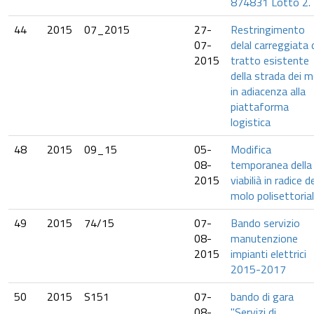
874831 Lotto 2.
44
2015
07_2015
27-
Restringimento
07-
delal carreggiata 
2015
tratto esistente
della strada dei m
in adiacenza alla
piattaforma
logistica
48
2015
09_15
05-
Modifica
08-
temporanea della
2015
viabilià in radice d
molo polisettoria
49
2015
74/15
07-
Bando servizio
08-
manutenzione
2015
impianti elettrici
2015-2017
50
2015
S151
07-
bando di gara
08-
"Servizi di