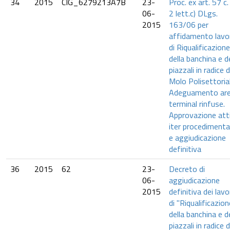
34
2015
CIG_6279213A7B
23-
Proc. ex art. 57 c.
06-
2 lett.c) DLgs.
2015
163/06 per
affidamento lavor
di Riqualificazione
della banchina e d
piazzali in radice d
Molo Polisettoria
Adeguamento ar
terminal rinfuse.
Approvazione att
iter procedimenta
e aggiudicazione
definitiva
36
2015
62
23-
Decreto di
06-
aggiudicazione
2015
definitiva dei lavo
di "Riqualificazion
della banchina e d
piazzali in radice d