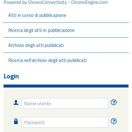
Powered by ChronoConnectivity - ChronoEngine.com
Atti in corso di pubblicazione
Ricerca degli atti in pubblicazione
Archivio degli atti pubblicati
Ricerca nell'archivio degli atti pubblicati
Login
Nome
Nome
utente
utente
diment
Password
Passw
diment