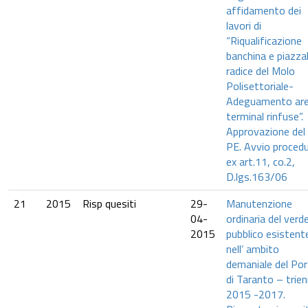
affidamento dei
lavori di
“Riqualificazione
banchina e piazzal
radice del Molo
Polisettoriale-
Adeguamento ar
terminal rinfuse”.
Approvazione del
PE. Avvio proced
ex art.11, co.2,
D.lgs.163/06
21
2015
Risp quesiti
29-
Manutenzione
04-
ordinaria del verd
2015
pubblico esistent
nell’ ambito
demaniale del Po
di Taranto – trien
2015 -2017.