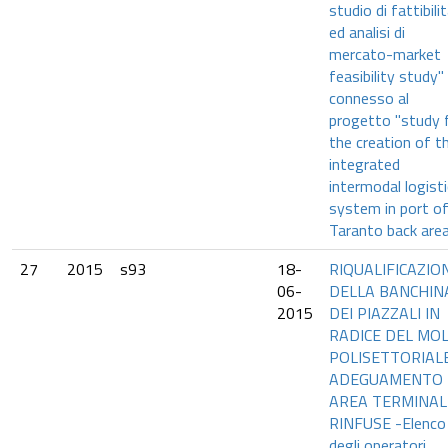
studio di fattibili
ed analisi di
mercato-market
feasibility study"
connesso al
progetto "study 
the creation of t
integrated
intermodal logisti
system in port o
Taranto back are
27
2015
s93
18-
RIQUALIFICAZIO
06-
DELLA BANCHIN
2015
DEI PIAZZALI IN
RADICE DEL MO
POLISETTORIAL
ADEGUAMENTO
AREA TERMINAL
RINFUSE -Elenco
degli operatori