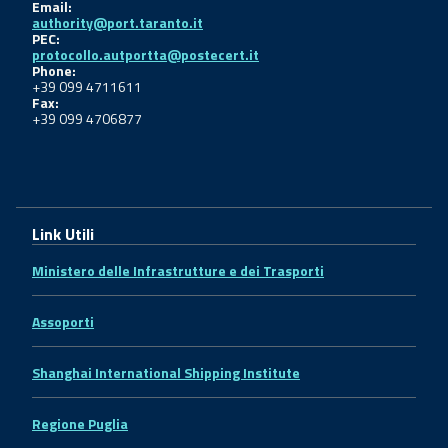
Email:
authority@port.taranto.it
PEC:
protocollo.autportta@postecert.it
Phone:
+39 099 4711611
Fax:
+39 099 4706877
Link Utili
Ministero delle Infrastrutture e dei Trasporti
Assoporti
Shanghai International Shipping Institute
Regione Puglia