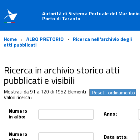
Autorità di Sistema Portuale del Mar Ionio
Porto di Taranto
Home
ALBO PRETORIO
Ricerca nell'archivio degli
atti pubblicati
Ricerca in archivio storico atti
pubblicati e visibili
Mostrati da 91 a 120 di 1952 Elementi
Valori ricerca :
Numero
Anno:
in albo:
Numero
Data atto:
atto: