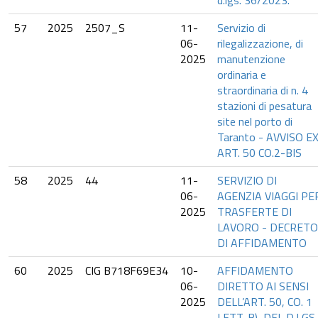
d.lgs. 36/2023.
57
2025
2507_S
11-
Servizio di
06-
rilegalizzazione, di
2025
manutenzione
ordinaria e
straordinaria di n. 4
stazioni di pesatura
site nel porto di
Taranto - AVVISO E
ART. 50 CO.2-BIS
58
2025
44
11-
SERVIZIO DI
06-
AGENZIA VIAGGI PE
2025
TRASFERTE DI
LAVORO - DECRETO
DI AFFIDAMENTO
60
2025
CIG B718F69E34
10-
AFFIDAMENTO
06-
DIRETTO AI SENSI
2025
DELL’ART. 50, CO. 1
LETT. B), DEL D.LGS.