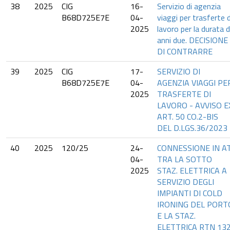
38
2025
CIG
16-
Servizio di agenzia
B68D725E7E
04-
viaggi per trasferte d
2025
lavoro per la durata d
anni due. DECISIONE
DI CONTRARRE
39
2025
CIG
17-
SERVIZIO DI
B68D725E7E
04-
AGENZIA VIAGGI PE
2025
TRASFERTE DI
LAVORO - AVVISO E
ART. 50 CO.2-BIS
DEL D.LGS.36/2023
40
2025
120/25
24-
CONNESSIONE IN A
04-
TRA LA SOTTO
2025
STAZ. ELETTRICA A
SERVIZIO DEGLI
IMPIANTI DI COLD
IRONING DEL PORT
E LA STAZ.
ELETTRICA RTN 13