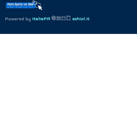
Powered by
ItaliaPA
eshiol.it