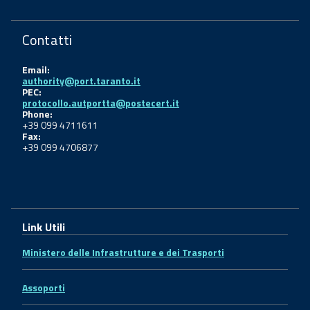
Contatti
Email:
authority@port.taranto.it
PEC:
protocollo.autportta@postecert.it
Phone:
+39 099 4711611
Fax:
+39 099 4706877
Link Utili
Ministero delle Infrastrutture e dei Trasporti
Assoporti