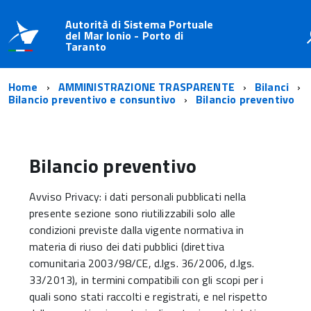
Autorità di Sistema Portuale
del Mar Ionio - Porto di
Taranto
Home
AMMINISTRAZIONE TRASPARENTE
Bilanci
Bilancio preventivo e consuntivo
Bilancio preventivo
Bilancio preventivo
Avviso Privacy: i dati personali pubblicati nella
presente sezione sono riutilizzabili solo alle
condizioni previste dalla vigente normativa in
materia di riuso dei dati pubblici (direttiva
comunitaria 2003/98/CE, d.lgs. 36/2006, d.lgs.
33/2013), in termini compatibili con gli scopi per i
quali sono stati raccolti e registrati, e nel rispetto