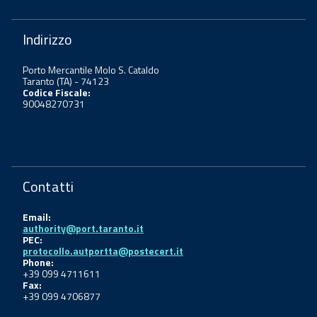
Indirizzo
Porto Mercantile Molo S. Cataldo
Taranto (TA) - 74123
Codice Fiscale:
90048270731
Contatti
Email:
authority@port.taranto.it
PEC:
protocollo.autportta@postecert.it
Phone:
+39 099 4711611
Fax:
+39 099 4706877