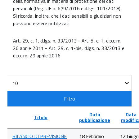
della normativa in materia di protezione dei dati
personali (Reg. UE n. 679/2016 e d.lgs. 101/2018).
Si ricorda, inoltre, che i dati sensibili e giudiziari non
possono essere riutilizzati
Art. 29, c. 1, d.lgs. n. 33/2013 - Art. 5, c. 1, d.p.c.m.
26 aprile 2011 - Art. 29, c. 1-bis, d.lgs. n. 33/2013 e
d.p.c.m. 29 aprile 2016
Filtri
Visualizza
n.
Filtro
Data
Data
Titolo
pubblicazione
modific
Lista
BILANCIO DI PREVISIONE
18 Febbraio
12 Giug
degli