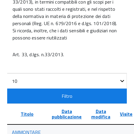
33/2013), in termini compatibili con gli scopi per i
quali sono stati raccolti e registrati, e nel rispetto
della normativa in materia di protezione dei dati
personali (Reg. UE n. 679/2016 e d.lgs. 101/2018).
Si ricorda, inoltre, che i dati sensibili e giudiziari non
possono essere riutilizzati
Art. 33, d.lgs. n.33/2013.
Filtri
Visualizza
n.
Filtro
Data
Data
Titolo
Visite
pubblicazione
modifica
Lista
AMMONTARE
degli