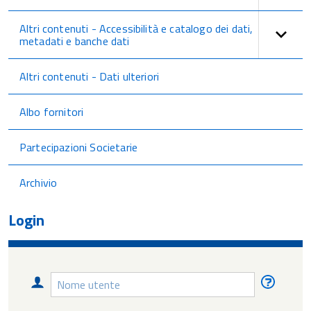
Altri contenuti - Accessibilità e catalogo dei dati,
metadati e banche dati
Altri contenuti - Dati ulteriori
Albo fornitori
Partecipazioni Societarie
Archivio
Login
Nome
Nome
utente
utente
diment