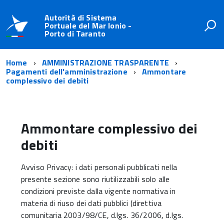
Autorità di Sistema
Portuale del Mar Ionio -
Porto di Taranto
Home
AMMINISTRAZIONE TRASPARENTE
Pagamenti dell'amministrazione
Ammontare
complessivo dei debiti
Ammontare complessivo dei
debiti
Avviso Privacy: i dati personali pubblicati nella
presente sezione sono riutilizzabili solo alle
condizioni previste dalla vigente normativa in
materia di riuso dei dati pubblici (direttiva
comunitaria 2003/98/CE, d.lgs. 36/2006, d.lgs.