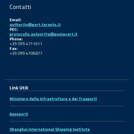
Contatti
Email:
authority@port.taranto.it
PEC:
protocollo.autportta@postecert.it
Phone:
+39 099 4711611
Fax:
+39 099 4706877
Link Utili
Ministero delle Infrastrutture e dei Trasporti
Assoporti
Shanghai International Shipping Institute