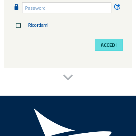
Password
Passw
diment
Ricordami
ACCEDI