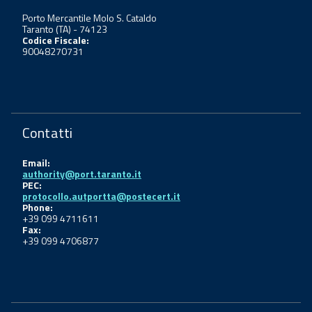
Porto Mercantile Molo S. Cataldo
Taranto (TA) - 74123
Codice Fiscale:
90048270731
Contatti
Email:
authority@port.taranto.it
PEC:
protocollo.autportta@postecert.it
Phone:
+39 099 4711611
Fax:
+39 099 4706877