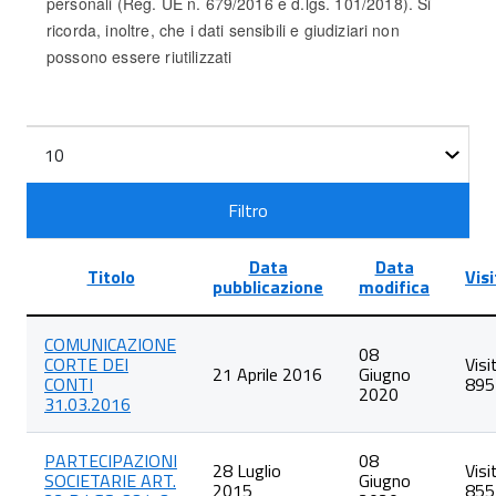
personali (Reg. UE n. 679/2016 e d.lgs. 101/2018). Si
ricorda, inoltre, che i dati sensibili e giudiziari non
possono essere riutilizzati
Filtri
Visualizza
n.
Filtro
Data
Data
Titolo
Visi
pubblicazione
modifica
Lista
COMUNICAZIONE
degli
08
CORTE DEI
Visi
articoli
21 Aprile 2016
Giugno
CONTI
895
nella
2020
31.03.2016
categoria
Partecipazioni
Societarie
PARTECIPAZIONI
08
28 Luglio
Visi
SOCIETARIE ART.
Giugno
2015
855