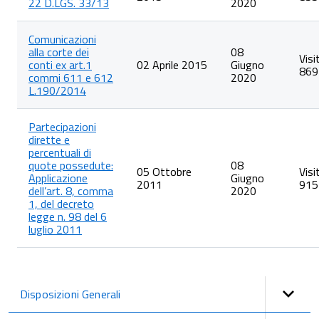
22 D.LGS. 33/13
2020
Comunicazioni
alla corte dei
08
Visi
conti ex art.1
02 Aprile 2015
Giugno
869
commi 611 e 612
2020
L.190/2014
Partecipazioni
dirette e
percentuali di
quote possedute:
08
05 Ottobre
Visi
Applicazione
Giugno
2011
915
dell’art. 8, comma
2020
1, del decreto
legge n. 98 del 6
luglio 2011
Disposizioni Generali