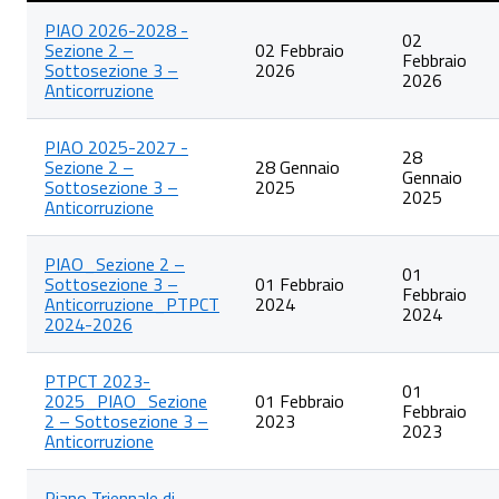
Lista
PIAO 2026-2028 -
degli
02
Sezione 2 –
02 Febbraio
articoli
Febbraio
Sottosezione 3 –
2026
nella
2026
Anticorruzione
categoria
Piano
triennale
PIAO 2025-2027 -
di
28
Sezione 2 –
28 Gennaio
prevenzione
Gennaio
Sottosezione 3 –
2025
della
2025
Anticorruzione
corruzione
e
della
PIAO_Sezione 2 –
trasparenza
01
Sottosezione 3 –
01 Febbraio
Febbraio
Anticorruzione_PTPCT
2024
2024
2024-2026
PTPCT 2023-
01
2025_PIAO_Sezione
01 Febbraio
Febbraio
2 – Sottosezione 3 –
2023
2023
Anticorruzione
Piano Triennale di