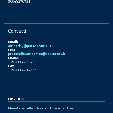
90048270731
Contatti
Email:
authority@port.taranto.it
PEC:
protocollo.autportta@postecert.it
Phone:
+39 099 4711611
Fax:
+39 099 4706877
Link Utili
Ministero delle Infrastrutture e dei Trasporti