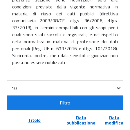
condizioni previste dalla vigente normativa in
materia di riuso dei dati pubblici (direttiva
comunitaria 2003/98/CE, d.lgs. 36/2006, d.lgs.
33/2013), in termini compatibili con gli scopi per i
quali sono stati raccolti e registrati, e nel rispetto
della normativa in materia di protezione dei dati
personali (Reg. UE n. 679/2016 e d.lgs. 101/2018).
Si ricorda, inoltre, che i dati sensibili e giudiziari non
possono essere riutilizzati
Filtri
Visualizza
n.
Filtro
Data
Data
Titolo
pubblicazione
modifica