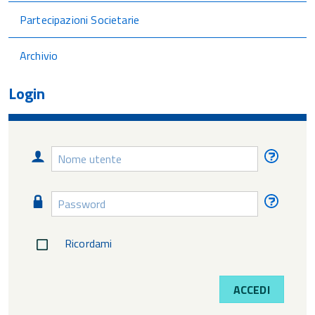
Partecipazioni Societarie
Archivio
Login
Nome
Nome
utente
utente
diment
Password
Passw
diment
Ricordami
ACCEDI