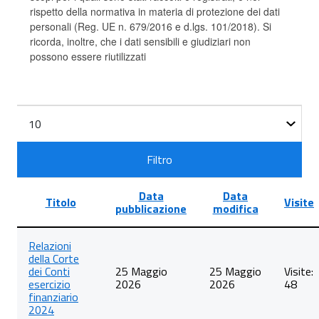
rispetto della normativa in materia di protezione dei dati
personali (Reg. UE n. 679/2016 e d.lgs. 101/2018). Si
ricorda, inoltre, che i dati sensibili e giudiziari non
possono essere riutilizzati
Filtri
Visualizza
n.
Filtro
Data
Data
Titolo
Visite
pubblicazione
modifica
Lista
Relazioni
degli
della Corte
articoli
dei Conti
25 Maggio
25 Maggio
Visite:
nella
esercizio
2026
2026
48
categoria
finanziario
Corte
2024
dei