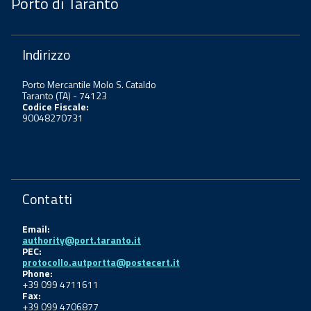
Porto di Taranto
Indirizzo
Porto Mercantile Molo S. Cataldo
Taranto (TA) - 74123
Codice Fiscale:
90048270731
Contatti
Email:
authority@port.taranto.it
PEC:
protocollo.autportta@postecert.it
Phone:
+39 099 4711611
Fax:
+39 099 4706877