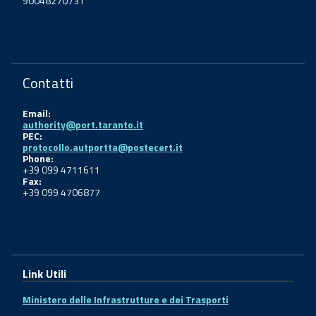
90048270731
Contatti
Email:
authority@port.taranto.it
PEC:
protocollo.autportta@postecert.it
Phone:
+39 099 4711611
Fax:
+39 099 4706877
Link Utili
Ministero delle Infrastrutture e dei Trasporti