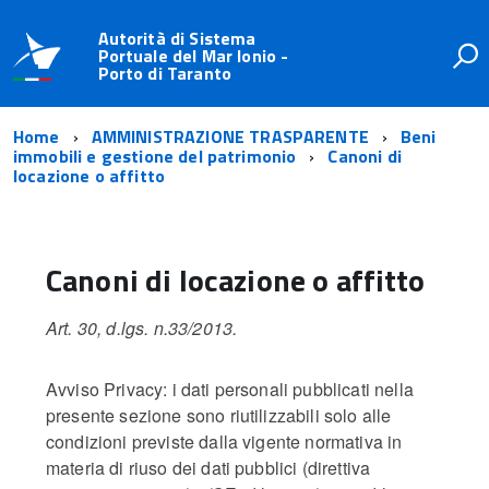
Autorità di Sistema
Portuale del Mar Ionio -
Porto di Taranto
Home
AMMINISTRAZIONE TRASPARENTE
Beni
immobili e gestione del patrimonio
Canoni di
locazione o affitto
Canoni di locazione o affitto
Art. 30, d.lgs. n.33/2013.
Avviso Privacy: i dati personali pubblicati nella
presente sezione sono riutilizzabili solo alle
condizioni previste dalla vigente normativa in
materia di riuso dei dati pubblici (direttiva