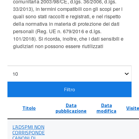
comunitaria 2003/98/CE, d.lgs. 36/2006, d.lgs.
33/2013), in termini compatibili con gli scopi per i
quali sono stati raccolti e registrati, e nel rispetto
della normativa in materia di protezione dei dati
personali (Reg. UE n. 679/2016 e d.lgs.
101/2018). Si ricorda, inoltre, che i dati sensibili e
giudiziari non possono essere riutilizzati
Filtri
Visualizza
n.
Filtro
Data
Data
Titolo
Visit
pubblicazione
modifica
Lista
L’ADSPMI NON
degli
CORRISPONDE
articoli
CANONI DI
nella