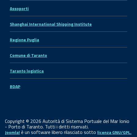
Assoporti
Shanghai International Shipping Institute
Regione Puglia
Comune di Taranto
Taranto logistica
BDAP
Copyright © 2026 Autorità di Sistema Portuale del Mar Ionio
- Porto di Taranto. Tutti i diritti riservati.
è un software libero rilasciato sotto
Joomla!
licenza GNU/GPL.