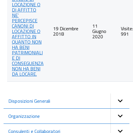
LOCAZIONE O
categoria
DI AFFITTO
Canoni
NE’
di
PERCEPISCE
locazione
CANONI DI
11
o
19 Dicembre
Visite:
LOCAZIONE O
Giugno
affitto
2018
991
AFFITTO IN
2020
QUANTO NON
HA BENI
PATRIMONIALI
E DI
CONSEGUENZA
NON HA BENI
DA LOCARE.
Disposizioni Generali
Organizzazione
Consulenti e Collaboratori