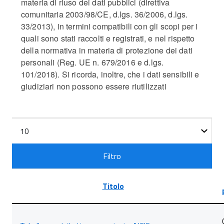
materia di riuso dei dati pubblici (direttiva
comunitaria 2003/98/CE, d.lgs. 36/2006, d.lgs.
33/2013), in termini compatibili con gli scopi per i
quali sono stati raccolti e registrati, e nel rispetto
della normativa in materia di protezione dei dati
personali (Reg. UE n. 679/2016 e d.lgs.
101/2018). Si ricorda, inoltre, che i dati sensibili e
giudiziari non possono essere riutilizzati
Filtri
Visualizza
n.
Filtro
Titolo
Lista
degli