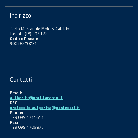
Indirizzo
Porto Mercantile Molo S. Cataldo
Taranto (TA) - 74123
Codice Fiscale:
90048270731
Contatti
Email:
authority@port.taranto.it
PEC:
protocollo.autportta@postecert.it
Phone:
+39 099 4711611
Fax:
+39 099 4706877