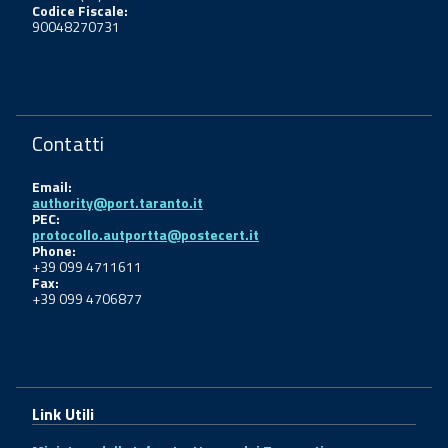
Codice Fiscale:
90048270731
Contatti
Email:
authority@port.taranto.it
PEC:
protocollo.autportta@postecert.it
Phone:
+39 099 4711611
Fax:
+39 099 4706877
Link Utili