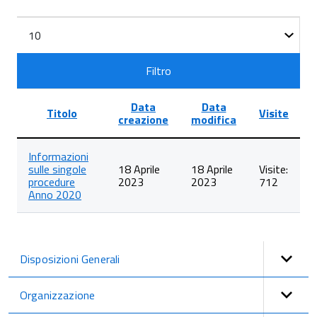
Filtri
Visualizza
n.
Filtro
Data
Data
Titolo
Visite
creazione
modifica
Lista
Informazioni
degli
sulle singole
18 Aprile
18 Aprile
Visite:
articoli
procedure
2023
2023
712
nella
Anno 2020
categoria
Informazioni
sulle
singole
procedure
Disposizioni Generali
in
formato
tabellare
Organizzazione