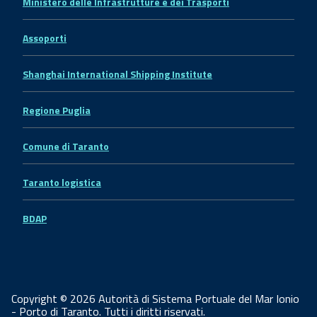
Ministero delle Infrastrutture e dei Trasporti
Assoporti
Shanghai International Shipping Institute
Regione Puglia
Comune di Taranto
Taranto logistica
BDAP
Copyright © 2026 Autorità di Sistema Portuale del Mar Ionio
- Porto di Taranto. Tutti i diritti riservati.