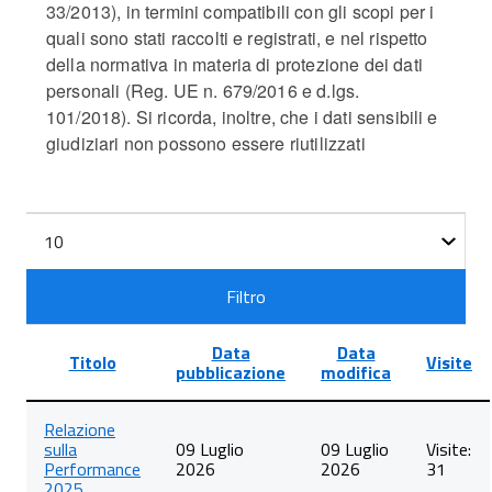
33/2013), in termini compatibili con gli scopi per i
quali sono stati raccolti e registrati, e nel rispetto
della normativa in materia di protezione dei dati
personali (Reg. UE n. 679/2016 e d.lgs.
101/2018). Si ricorda, inoltre, che i dati sensibili e
giudiziari non possono essere riutilizzati
Filtri
Visualizza
n.
Filtro
Data
Data
Titolo
Visite
pubblicazione
modifica
Lista
Relazione
degli
sulla
09 Luglio
09 Luglio
Visite:
articoli
Performance
2026
2026
31
nella
2025
categoria