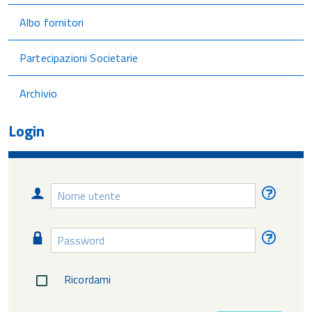
Albo fornitori
Partecipazioni Societarie
Archivio
Login
Nome
Nome
utente
utente
diment
Password
Passw
diment
Ricordami