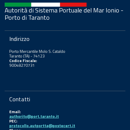
Autorità di Sistema Portuale del Mar Ionio -
Porto di Taranto
Indirizzo
Porto Mercantile Molo S. Cataldo
Taranto (TA) - 74123
Codice Fiscale:
90048270731
Contatti
Email:
authority@port.taranto.it
PEC:
protocollo.autportta@postecert.it